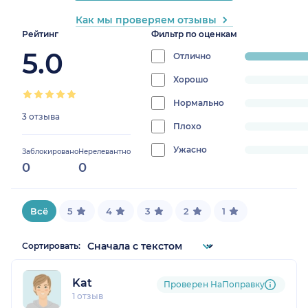
Как мы проверяем отзывы
Рейтинг
Фильтр по оценкам
5.0
Отлично
progress:
100%
Хорошо
progress:
0%
Нормально
progress:
3 отзыва
0%
Плохо
progress:
0%
Ужасно
progress:
Заблокировано
Нерелевантно
0
0
0%
Всё
5
4
3
2
1
Сортировать:
Kat
Проверен НаПоправку
1 отзыв