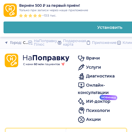
1
2
3
4
5
1
2
3
4
5
1
2
3
4
5
to
Вернём 500 ₽ за первый приём!
Закрыть
Только при записи через наше приложение
content
~13.5 тыс.
Установить
НаПоправку
Подарочная
Город:
Санкт-Петербург
Приложение
Кли
Плюс
карта
Врачи
Услуги
Диагностика
Онлайн-
консультации
ИИ-доктор
Психологи
Акции