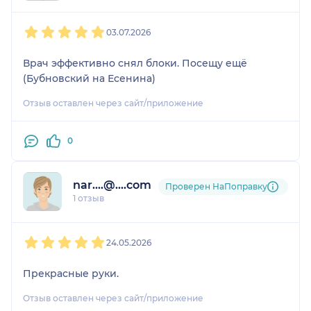
1
2
3
4
5
03.07.2026
Врач эффективно снял блоки. Посещу ещё
(Бубновский на Есенина)
Отзыв оставлен через сайт/приложение
0
nar....@....com
Проверен НаПоправку
1 отзыв
1
2
3
4
5
24.05.2026
Прекрасные руки.
Отзыв оставлен через сайт/приложение