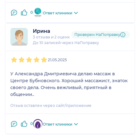
0
Ответ клиники
Ирина
Проверен НаПоправку
3 отзыва
и
2 оценки
До 10 записей через НаПоправку
1
2
3
4
5
21.05.2025
У Александра Дмитриевича делаю массаж в
Центре Бубновского. Хороший массажист, знаток
своего дела. Очень вежливый, приятный в
общении..
Отзыв оставлен через сайт/приложение
0
Ответ клиники