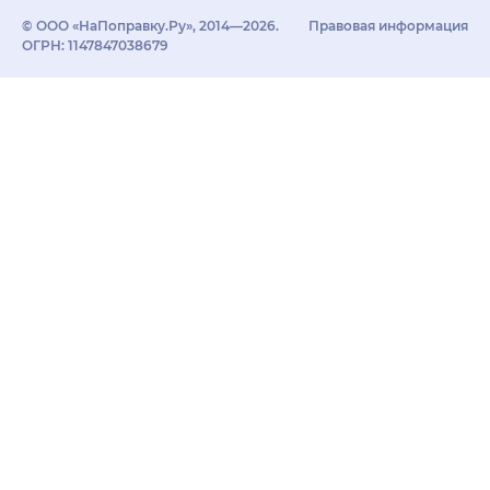
© ООО «НаПоправку.Ру», 2014—2026.
Правовая информация
ОГРН: 1147847038679