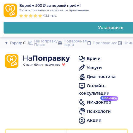
1
2
3
4
5
to
Вернём 500 ₽ за первый приём!
Закрыть
Только при записи через наше приложение
content
~13.5 тыс.
Установить
НаПоправку
Подарочная
Город:
Санкт-Петербург
Приложение
Кли
Плюс
карта
Врачи
Услуги
Диагностика
Онлайн-
консультации
ИИ-доктор
Психологи
Акции