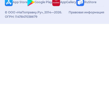
App Store
Google Play
AppGallery
RuStore
© ООО «НаПоправку.Ру», 2014—2026.
Правовая информация
ОГРН: 1147847038679