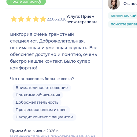
До 5 записей через НаПоправку
После записи
Огане
1
2
3
4
5
клинический
Услуга: Прием
22.06.2026
психотерапевта
психотерапе
Виктория очень грамотный
специалист. Доброжелательная,
понимающая и умеющая слушать. Все
объясняет доступно и понятно, очень
быстро нашли контакт. Было супер
комфортно!
Что понравилось больше всего?
Внимательное отношение
Понятные объяснения
Доброжелательность
Профессионализм и опыт
Находит контакт с пациентом
Прием был в июне 2026 г.
В клинике "Клиника психотерапии НЕВА на