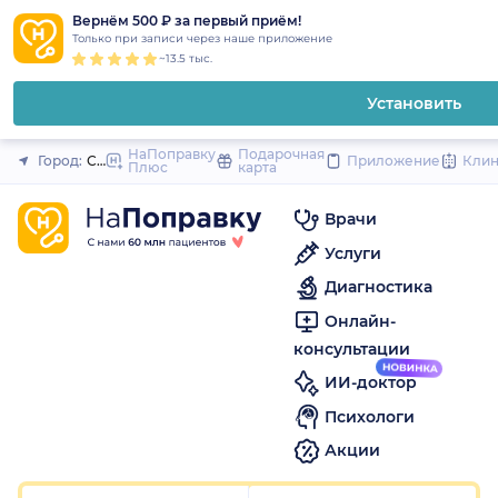
1
2
3
4
5
1
2
3
4
5
1
2
3
4
5
to
Вернём 500 ₽ за первый приём!
Закрыть
Только при записи через наше приложение
content
~13.5 тыс.
Установить
НаПоправку
Подарочная
Город:
Санкт-Петербург
Приложение
Кли
Плюс
карта
Врачи
Услуги
Диагностика
Онлайн-
консультации
ИИ-доктор
Психологи
Акции