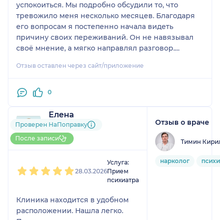
успокоиться. Мы подробно обсудили то, что
тревожило меня несколько месяцев. Благодаря
его вопросам я постепенно начала видеть
причину своих переживаний. Он не навязывал
своё мнение, а мягко направлял разговор.
Психолог подсказал простые приёмы для снятия
Отзыв оставлен через сайт/приложение
напряжения в стрессовых ситуациях. После
беседы на душе стало легче, словно сбросила
тяжёлый груз. Теперь я вижу, в каком
0
направлении двигаться. Большое спасибо
Ярославу Вадимовичу за помощь!
Елена
Отзыв о враче
3 отзыва
Проверен НаПоправку
До 5 записей через
После записи
Тимин Кири
НаПоправку
1
2
3
4
5
нарколог
психи
Услуга:
28.03.2026
Прием
психиатра
Клиника находится в удобном
расположении. Нашла легко.