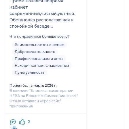
Прием начался вовремя.
Кабинет
современный,чистый,уютный.
Обстановка располагающая к
спокойной беседе.
Врач внимательный,
Что понравилось больше всего?
доброжелательный,позитивный.
Консультация велась
Внимательное отношение
корректно,безоценочно,профес
Доброжелательность
сионально.
Профессионализм и опыт
На мои вопросы врач отвечал
Находит контакт с пациентом
понятно.
Пунктуальность
Рекомендую этого врача,если
есть проблемы в областях
Прием был в марте 2026 г.
,которые входят в его
В клинике "Клиника психотерапии
специализацию.
НЕВА на Большом Сампсониевском"
Отзыв оставлен через сайт/
приложение
2