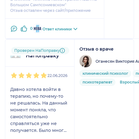
Большом Сампсониевском"
Отзыв оставлен через сайт/приложение
0
Ответ клиники
Отзыв о враче
Пользователь
Проверен НаПоправку
НаПоправку
Оганесян Виктория 
1
2
3
4
5
клинический психолог
п
22.06.2026
психотерапевт
Взрослы
Давно хотела войти в
терапию, но почему-то
не решалась. На данный
момент поняла, что
самостоятельно
справляться уже не
получается. Было много
тревоги и ощущения,