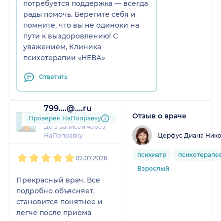
потребуется поддержка — всегда
рады помочь. Берегите себя и
помните, что вы не одиноки на
пути к выздоровлению! С
уважением, Клиника
психотерапии «НЕВА»
Ответить
799....@....ru
Отзыв о враче
1 отзыв
и
1 оценка
Проверен НаПоправку
До 5 записей через
Церфус Диана Ник
НаПоправку
1
2
3
4
5
психиатр
психотерапе
02.07.2026
Взрослый
Прекрасный врач. Все
подробно объясняет,
становится понятнее и
легче после приема