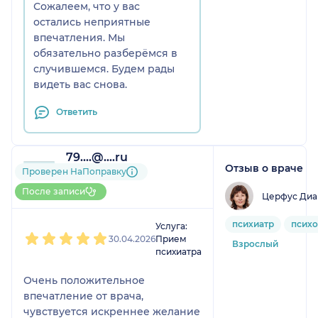
Сожалеем, что у вас
остались неприятные
впечатления. Мы
обязательно разберёмся в
случившемся. Будем рады
видеть вас снова.
Ответить
79....@....ru
Отзыв о враче
4 отзыва
и
4 оценки
Проверен НаПоправку
Больше 15 записей через
После записи
Церфус Диа
НаПоправку
1
2
3
4
5
психиатр
психо
Услуга:
30.04.2026
Прием
Взрослый
психиатра
Очень положительное
впечатление от врача,
чувствуется искреннее желание