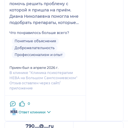
помочь решить проблему с
которой я пришла на приём.
Диана Николаевна помогла мне
подобрать препараты, которые
начали действовать и улучшили
Что понравилось больше всего?
моё состояние. Ещё рано
говорить о том, что я ментально
Понятные объяснения
здорова на все 100, но с таким
Доброжелательность
началом, я уверена, что всё
Профессионализм и опыт
получится. Большое спасибо!
Прием был в апреле 2026 г.
В клинике "Клиника психотерапии
НЕВА на Большом Сампсониевском"
Отзыв оставлен через сайт/
приложение
0
Ответ клиники
790....@....ru