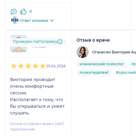
для дальнейшей
0
работы.
Ответ клиники
Отзыв о враче
pav....@....com
Проверен НаПоправку
1 отзыв
Оганесян Виктория А
1
2
3
4
5
клинический психолог
пс
01.04.2026
психотерапевт
Взрослый
Виктория проводит
очень комфортные
сессии.
Располагает к тому, что
бы открываться и умеет
слушать.
Отзыв оставлен через сайт/
приложение