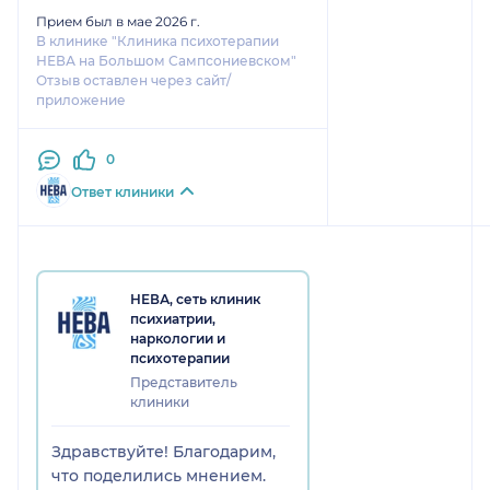
лекарство мою тягу к еде, на что
Прием был в мае 2026 г.
В клинике "Клиника психотерапии
получила ответ "нет", что или
НЕВА на Большом Сампсониевском"
непрофессионализм или явная
Отзыв оставлен через сайт/
ложь. Я описывала свои
приложение
симптомы — вялотекущую
ангедонию, отсутствие
0
мотивации и энергии (мне и
умереть не хочется, но и жить
Ответ клиники
не хочется). Несмотря на это,
врач мне сказал что "нет причин
трогать норадреналин и
дофамин". То есть
НЕВА, сеть клиник
проигнорировал самую суть
психиатрии,
моей проблемы. И прописал мне
наркологии и
снотворное с эффектом
психотерапии
усилением аппетита. Доверия у
Представитель
клиники
меня к этому врачу не осталось
никакого.
Здравствуйте! Благодарим,
что поделились мнением.