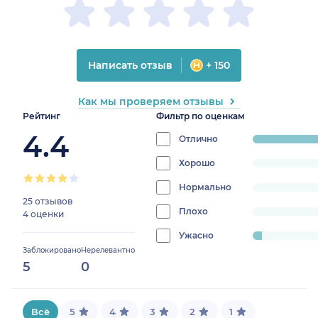
Написать отзыв
+ 150
Как мы проверяем отзывы
Рейтинг
Фильтр по оценкам
4.4
Отлично
progress:
95.83333333
Хорошо
progress:
0%
Нормально
progress:
25 отзывов
0%
Плохо
progress:
4 оценки
0%
Ужасно
progress:
Заблокировано
Нерелевантно
4.166666666666666%
5
0
Всё
5
4
3
2
1