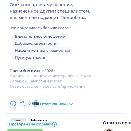
Объяснила, почему лечение,
назначенное другим специалистом,
для меня не подходит. Подробно
рассказала о новых препаратах, а
Что понравилось больше всего?
главное, нашла слова поддержки в
трудную минуту. Очень благодарна
Внимательное отношение
специалисту, надеюсь на
Доброжелательность
дальнейшее сотрудничество!
Находит контакт с пациентом
Пунктуальность
Прием был в июне 2026 г.
В клинике "Клиника психотерапии НЕВА на
Большом Сампсониевском"
Отзыв оставлен через сайт/приложение
0
Ответ клиники
Мария
Отзыв о вра
Проверен НаПоправку
1 отзыв