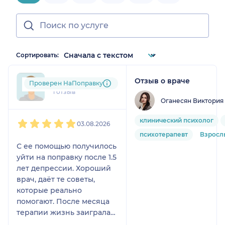
Сортировать:
Отзыв о враче
kay....@....com
Проверен НаПоправку
1 отзыв
Оганесян Виктория
1
2
3
4
5
клинический психолог
03.08.2026
психотерапевт
Взросл
С ее помощью получилось
уйти на поправку после 1.5
лет депрессии. Хороший
врач, даёт те советы,
которые реально
помогают. После месяца
терапии жизнь заиграла
новыми красками, стало