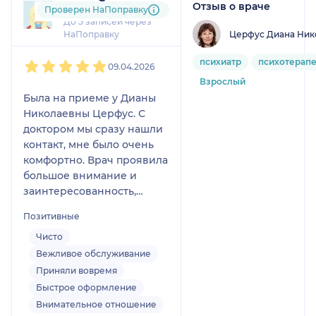
Отзыв о враче
2 отзыва
Проверен НаПоправку
До 5 записей через
Церфус Диана Ник
НаПоправку
1
2
3
4
5
психиатр
психотерапе
09.04.2026
Взрослый
Была на приеме у Дианы
Николаевны Церфус. С
доктором мы сразу нашли
контакт, мне было очень
комфортно. Врач проявила
большое внимание и
заинтересованность,
подобрала мне лечение в
Позитивные
соответствии с моей
ситуацией, просила
Чисто
задавать вопросы.
Вежливое обслуживание
Консультация длилась 50
Приняли вовремя
минут, которые полетели
Быстрое оформление
незаметно. Диана
Внимательное отношение
Николаевна как будто всё