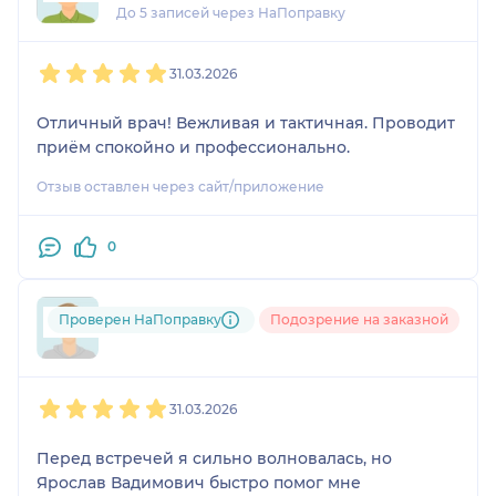
До 5 записей через НаПоправку
1
2
3
4
5
31.03.2026
Отличный врач! Вежливая и тактичная. Проводит
приём спокойно и профессионально.
Отзыв оставлен через сайт/приложение
0
Проверен НаПоправку
Подозрение на заказной
Альсина
1
2
3
4
5
31.03.2026
Перед встречей я сильно волновалась, но
Ярослав Вадимович быстро помог мне