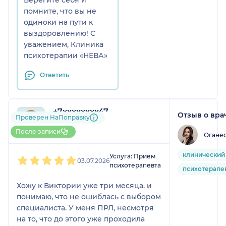
помните, что вы не
одиноки на пути к
выздоровлению! С
уважением, Клиника
психотерапии «НЕВА»
Ответить
+7xxxxxxxx47
Отзыв о вра
Проверен НаПоправку
1 отзыв
До 10 записей через НаПоправку
После записи
Огане
1
2
3
4
5
клинический
Услуга: Прием
03.07.2026
психотерапевта
психотерапе
Хожу к Виктории уже три месяца, и
понимаю, что не ошиблась с выбором
специалиста. У меня ПРЛ, несмотря
на то, что до этого уже проходила