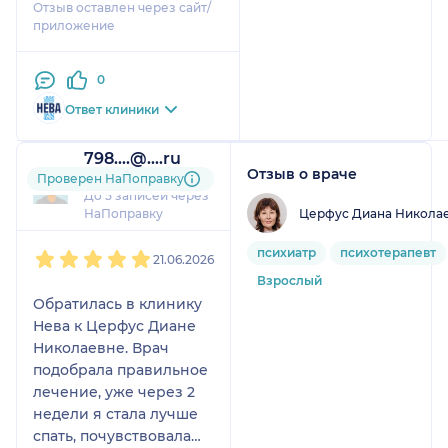
Отзыв оставлен через сайт/
что хожу по кругу.
приложение
Прием прошел
максимально
0
комфортно. Чувствуешь,
что тебя действительно
Ответ клиники
слышат: без осуждений,
с вниманием к тому, что
798....@....ru
я говорю.
Отзыв о враче
1 отзыв
Проверен НаПоправку
Будем разбираться в
До 5 записей через
причинах моего
Церфус Диана Никола
НаПоправку
состояния.
1
2
3
4
5
психиатр
психотерапевт
21.06.2026
Взрослый
Обратилась в клинику
Нева к Церфус Диане
Николаевне. Врач
подобрала правильное
лечение, уже через 2
недели я стала лучше
спать, почувствовала