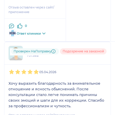
разложила по полочкам, и
Отзыв оставлен через сайт/
мне стало ясно, куда
приложение
двигаться дальше и на что
обратить внимание.
0
Ответ клиники
bar....@....com
Проверен НаПоправку
Подозрение на заказной
1 отзыв
1
2
3
4
5
05.04.2026
Хочу выразить благодарность за внимательное
отношение и ясность обьяснений. После
консультации стало легче понимать причины
своих эмоций и шаги для их коррекции. Спасибо
за профессионализм и чуткость.