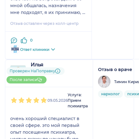
мной общалась, назначения
мне подходят, я их принимаю, и
они хорошо помогают.
Отзыв оставлен через колл-центр
0
Ответ клиники
Илья
Отзыв о враче
1 отзыв
Проверен НаПоправку
До 5 записей через
После записи
Тимин Кири
НаПоправку
1
2
3
4
5
нарколог
психи
Услуга:
09.05.2026
Прием
психиатра
очень хороший специалист в
своей сфере. это мой первый
опыт посещения психиатра,
честно скажу по началу было