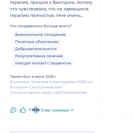
терапия, пришла к Виктории, потому
что чувствовала, что не завершила
терапию полностью. Мне очень
комфортно с ней, и ее слова и наши
Что понравилось больше всего?
встречи помогают мне. Я вижу и
чувствую изменения там, где раньше
Внимательное отношение
был дискомфорт
Понятные объяснения
Доброжелательность
Результативное лечение
Находит контакт с пациентом
Прием был в июле 2026 г.
В клинике "Клиника психотерапии НЕВА на
Большом Сампсониевском"
Отзыв оставлен через сайт/приложение
0
Ответ клиники