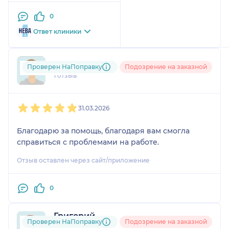
0
Ответ клиники
+7xxxxxxxx97
Проверен НаПоправку
Подозрение на заказной
1 отзыв
1
2
3
4
5
31.03.2026
Благодарю за помощь, благодаря вам смогла
справиться с проблемами на работе.
Отзыв оставлен через сайт/приложение
0
Григорий
Проверен НаПоправку
Подозрение на заказной
1 отзыв