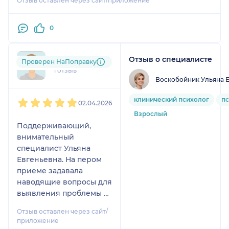
Отзыв оставлен через сайт/приложение
0
Отзыв о специалисте
+7xxxxxxxx01
Проверен НаПоправку
1 отзыв
Воскобойник Ульяна 
1
2
3
4
5
клинический психолог
пс
02.04.2026
Взрослый
Поддерживающий,
внимательный
специалист Ульяна
Евгеньевна. На пером
приеме задавала
наводящие вопросы для
выявления проблемы и
предложила метод
Отзыв оставлен через сайт/
выявления мыслей
приложение
вызывающих тревогу