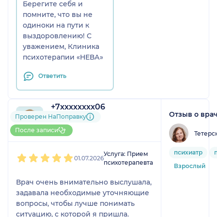
Берегите себя и
помните, что вы не
одиноки на пути к
выздоровлению! С
уважением, Клиника
психотерапии «НЕВА»
Ответить
+7xxxxxxxx06
Отзыв о вра
2 отзыва
Проверен НаПоправку
До 10 записей через
После записи
Тетерс
НаПоправку
1
2
3
4
5
психиатр
Услуга: Прием
01.07.2026
психотерапевта
Взрослый
Врач очень внимательно выслушала,
задавала необходимые уточняющие
вопросы, чтобы лучше понимать
ситуацию, с которой я пришла.