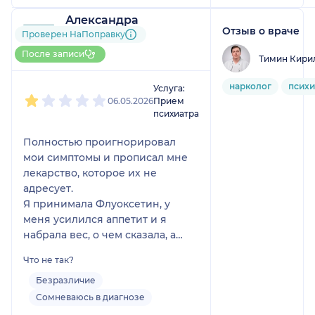
Александра
Отзыв о враче
3 отзыва
Проверен НаПоправку
Больше 15 записей через
После записи
Тимин Кири
НаПоправку
1
2
3
4
5
нарколог
психи
Услуга:
06.05.2026
Прием
психиатра
Полностью проигнорировал
мои симптомы и прописал мне
лекарство, которое их не
адресует.
Я принимала Флуоксетин, у
меня усилился аппетит и я
набрала вес, о чем сказала, а
мне данный врач прописал
Что не так?
Миртазапин, у которого САМЫЙ
известный побочный эффект —
Безразличие
усиление аппетита. Я даже
Сомневаюсь в диагнозе
спросила, не усилит ли это