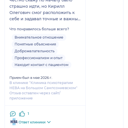
страшно идти, но Кирилл
Олегович смог расположить к
себе и задавал точные и важные
вопросы. в результате, было
Что понравилось больше всего?
назначено лечение, которое
закончится еще не скоро, но я
Внимательное отношение
рад, что в моей проблеме
Понятные объяснения
благодаря именно этому
Доброжелательность
специалисту "тронулся лёд" и
Профессионализм и опыт
надеюсь, что я вдальнейшем я
Находит контакт с пациентом
получу должное лечение
Прием был в мае 2026 г.
В клинике "Клиника психотерапии
НЕВА на Большом Сампсониевском"
Отзыв оставлен через сайт/
приложение
1
Ответ клиники