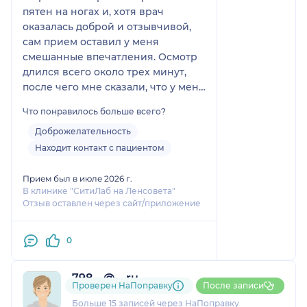
пятен на ногах и, хотя врач
оказалась доброй и отзывчивой,
сам прием оставил у меня
смешанные впечатления. Осмотр
длился всего около трех минут,
после чего мне сказали, что у меня
проблемы с сосудами.
Что понравилось больше всего?
В результате мне
Доброжелательность
порекомендовали посетить других
Находит контакт с пациентом
специалистов: гинеколога,
терапевта, невролога, хирурга,
Прием был в июле 2026 г.
В клинике "СитиЛаб на Ленсовета"
флеболога и сделать УЗИ вен.
Отзыв оставлен через сайт/приложение
Я решила сначала сделать УЗИ
вен, т.к нет средств и возможности
0
ходить по всем врачам. К счастью,
оно показало, что с венами все в
798....@....ru
порядке. На приеме врач, который
Проверен НаПоправку
После записи
2 отзыва
и
1 оценка
делал узи, расшифровал его и
Больше 15 записей через НаПоправку