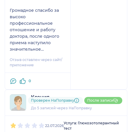
Громадное спасибо за
высоко
профессиональное
отношение и работу
доктора, после одного
приема наступило
значительное
облегчение. Доктор все
Отзыв оставлен через сайт/
процедуры провела за
приложение
один прием.
Рекоменбую этого
0
специалиста
Ксения
Проверен НаПоправку
После записи
1 отзыв
До 5 записей через НаПоправку
1
2
3
4
5
Услуга: Глюкозотолерантный
22.07.2026
тест