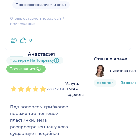
все подробно
Профессионализм и опыт
комментировала, дала
заключение.
Отзыв оставлен через сайт/
приложение
Так же дала свои
рекомендации, которые
совпали с рекомендациям
0
моего постоянного
гинеколога
Анастасия
Отзыв о враче
3 отзыва
и
3 оценки
Проверен НаПоправку
Больше 10 записей через
После записи
Липатова Ва
НаПоправку
1
2
3
4
5
подолог
Взрослы
Услуга:
27.07.2026
Прием
подолога
Под вопросом грибковое
поражение ногтевой
пластинки. Тема
распространенная,у кого
существует подобная