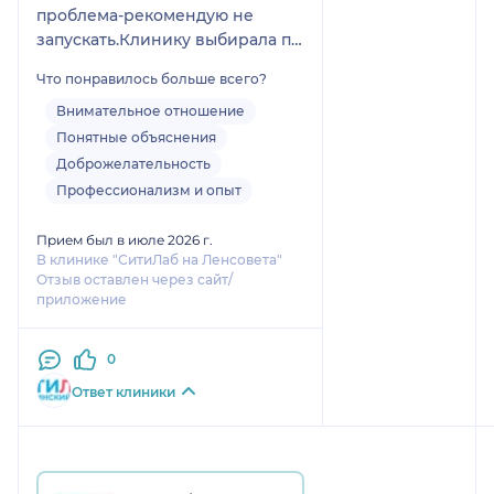
проблема-рекомендую не
запускать.Клинику выбирала по
удобству расположения. Врач
Что понравилось больше всего?
внимательный,отзывчивый,во
время приема провела забор
Внимательное отношение
материала на анализ. Все четко
Понятные объяснения
и по делу. Ответила на все
Доброжелательность
интересующие вопросы.
Профессионализм и опыт
Обязательно буду наблюдаться
у Валентины Игоревны и в
Прием был в июле 2026 г.
дальнейшем
В клинике "СитиЛаб на Ленсовета"
Отзыв оставлен через сайт/
приложение
0
Ответ клиники