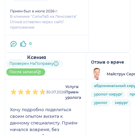
Прием был в июле 2026 г.
В клинике "СитиЛаб на Ленсовета"
Отзыв оставлен через сайт/
приложение
0
Ксения
Отзыв о враче
14 отзывов
Проверен НаПоправку
Больше 30 записей через
После записи
Майструк Сер
НаПоправку
1
2
3
4
5
абдоминальный хир
Услуга:
30.07.2026
Прием
уролог-хирург
пр
уролога
уролог
хирург
Хочу подробно поделиться
своим опытом визита к
данному специалисту. Приём
начался вовремя, без