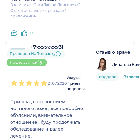
В клинике "СитиЛаб на Ленсовета"
Отзыв оставлен через сайт/
приложение
0
+7xxxxxxxx31
Отзыв о враче
1 отзыв
Проверен НаПоправку
До 5 записей через
После записи
Липатова Вал
НаПоправку
1
2
3
4
5
подолог
Взрослы
Услуга:
21.07.2026
Прием
подолога
Пришла , с отслоением
ногтевого ложа , все подробно
объяснили, внимательное
отношение , буду продолжать
обследование и далее
лечение.