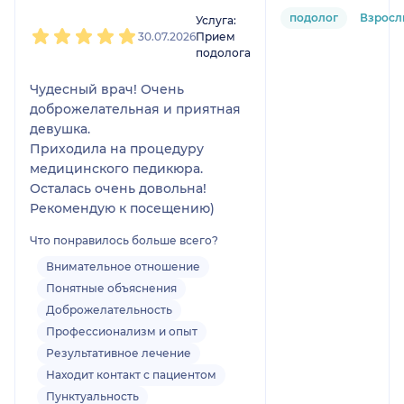
1
2
3
4
5
подолог
Взросл
Услуга:
30.07.2026
Прием
подолога
Чудесный врач! Очень
доброжелательная и приятная
девушка.
Приходила на процедуру
медицинского педикюра.
Осталась очень довольна!
Рекомендую к посещению)
Что понравилось больше всего?
Внимательное отношение
Понятные объяснения
Доброжелательность
Профессионализм и опыт
Результативное лечение
Находит контакт с пациентом
Пунктуальность