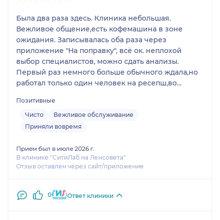
Была два раза здесь. Клиника небольшая.
Вежливое общение,есть кофемашина в зоне
ожидания. Записывалась оба раза через
приложение "На поправку", всё ок. неплохой
выбор специалистов, можно сдать анализы.
Первый раз немного больше обычного ждала,но
работал только один человек на ресепш,во
второй раз всё прошло быстро. В целом,
Позитивные
посещениемя довольна. Врачи, которых
посещала,тоже были вежливые.
Чисто
Вежливое обслуживание
Приняли вовремя
Прием был в июле 2026 г.
В клинике "СитиЛаб на Ленсовета"
Отзыв оставлен через сайт/приложение
0
Ответ клиники