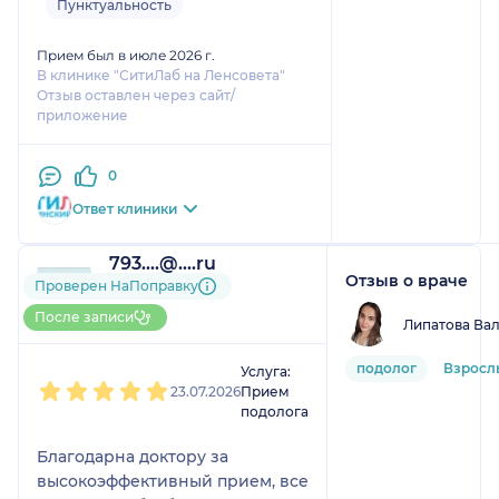
Пунктуальность
понравилось,что врач написала
другой препарат,если,вдруг,
Прием был в июле 2026 г.
назначенный не подойдёт
В клинике "СитиЛаб на Ленсовета"
Отзыв оставлен через сайт/
приложение
0
Ответ клиники
793....@....ru
Отзыв о враче
1 отзыв
Проверен НаПоправку
До 5 записей через
После записи
Липатова Ва
НаПоправку
1
2
3
4
5
подолог
Взросл
Услуга:
23.07.2026
Прием
подолога
Благодарна доктору за
высокоэффективный прием, все