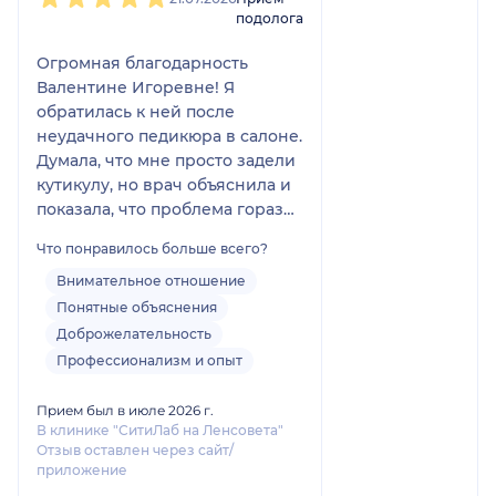
подолога
Огромная благодарность
Валентине Игоревне! Я
обратилась к ней после
неудачного педикюра в салоне.
Думала, что мне просто задели
кутикулу, но врач объяснила и
показала, что проблема гораздо
серьезнее: мастер в салоне
Что понравилось больше всего?
неправильно опилил край
ногтя, из-за чего он завернулся
Внимательное отношение
и начал врастать в боковой
Понятные объяснения
валик.
Доброжелательность
Валентина Игоревна очень
Профессионализм и опыт
понятно и доступно объяснила
причину боли, аккуратно
Прием был в июле 2026 г.
обработала проблемный
В клинике "СитиЛаб на Ленсовета"
Отзыв оставлен через сайт/
участок, подрезала вросший
приложение
край и сделала тампонаду,