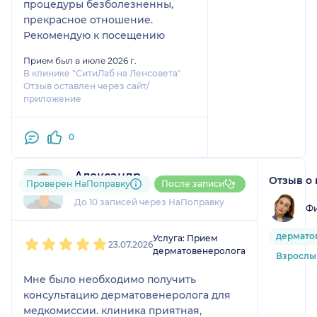
процедуры безболезненны,
прекрасное отношение.
Рекомендую к посещению
Прием был в июле 2026 г.
В клинике "СитиЛаб на Ленсовета"
Отзыв оставлен через сайт/
приложение
0
Александр
Отзыв о 
Проверен НаПоправку
После записи
7 отзывов
До 10 записей через НаПоправку
Фи
1
2
3
4
5
дермато
Услуга: Прием
23.07.2026
дерматовенеролога
Взрослый
Мне было необходимо получить
консультацию дерматовенеролога для
медкомиссии. клиника приятная,