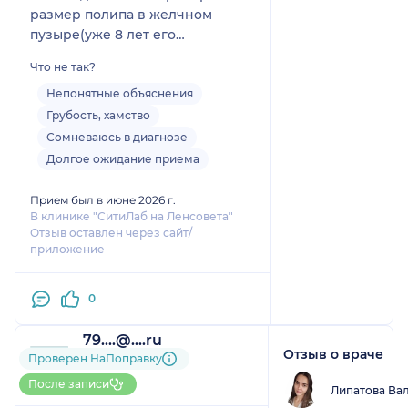
размер полипа в желчном
пузыре(уже 8 лет его
проверяю). Цитирую врача «что-
Что не так?
то не могу его найти.. ну всё,
одеваетесь». Как можно
Непонятные объяснения
расшифровать это, на Ваш
Грубость, хамство
взгляд? Врач хамит, говорит
Сомневаюсь в диагнозе
неуместные шутки. Это формат
Долгое ожидание приема
не частной клиники, а
бесплатной поликлиники. Уже
Прием был в июне 2026 г.
не говоря про то, что своей
В клинике "СитиЛаб на Ленсовета"
Отзыв оставлен через сайт/
записи я ждала целый час. Не
приложение
рекомендую врача
0
79....@....ru
Отзыв о враче
2 отзыва
и
1 оценка
Проверен НаПоправку
Больше 30 записей через
После записи
Липатова Ва
НаПоправку