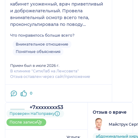
кабинет ухоженный, врач приветливый
и доброжелательный. Провела
внимательный осмотр всего тела,
проконсультировала по поводу
дальнейших действий над кожей и ее
Что понравилось больше всего?
состоянием (чем мазать, как ухаживать),
дала список необходимых процедур и
Внимательное отношение
рекомендации по уходу за собой.
Понятные объяснения
респект!
Прием был в июле 2026 г.
В клинике "СитиЛаб на Ленсовета"
Отзыв оставлен через сайт/приложение
0
+7xxxxxxxx53
Отзыв о враче
1 отзыв
Проверен НаПоправку
До 5 записей через
После записи
Майструк Сер
НаПоправку
1
2
3
4
5
абдоминальный хиру
Услуга: