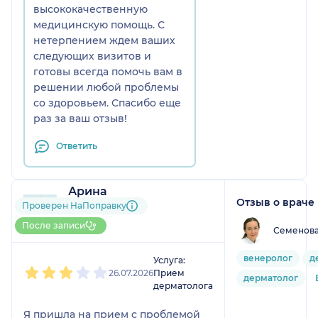
высококачественную
медицинскую помощь. С
нетерпением ждем ваших
следующих визитов и
готовы всегда помочь вам в
решении любой проблемы
со здоровьем. Спасибо еще
раз за ваш отзыв!
Ответить
Арина
Отзыв о враче
11 отзывов
и
2 оценки
Проверен НаПоправку
Больше 10 записей через
После записи
Семенова
НаПоправку
1
2
3
4
5
венеролог
д
Услуга:
26.07.2026
Прием
дерматолог
дерматолога
Я пришла на прием с проблемой