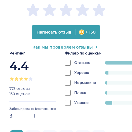
Написать отзыв
+ 150
Как мы проверяем отзывы
Рейтинг
Фильтр по оценкам
4.4
Отлично
progress:
83.152173913043
Хорошо
progress:
4.130434782608695%
Нормально
progress:
773 отзыва
2.1739130434782608%
Плохо
progress:
150 оценок
2.282608695652174%
Ужасно
progress:
Заблокировано
Нерелевантно
8.26086956521739%
3
1