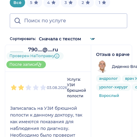
Всё
5
4
3
2
1
Сортировать:
790....@....ru
Отзыв о враче
5 отзывов
Проверен НаПоправку
Больше 15 записей через
После записи
Диденко Вл
НаПоправку
1
2
3
4
5
андролог
врач 
Услуга:
УЗИ
уролог-хирург
03.08.2026
брюшной
Взрослый
полости
Записалась на УЗИ брюшной
полости к данному доктору, так
как имеются показания для
наблюдения по диагнозу.
Необходимо было проверит