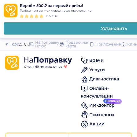
1
2
3
4
5
1
2
3
4
5
1
2
3
4
5
to
Вернём 500 ₽ за первый приём!
Закрыть
Только при записи через наше приложение
content
~13.5 тыс.
Установить
НаПоправку
Подарочная
Город:
Санкт-Петербург
Приложение
Кли
Плюс
карта
Врачи
Услуги
Диагностика
Онлайн-
консультации
ИИ-доктор
Психологи
Акции