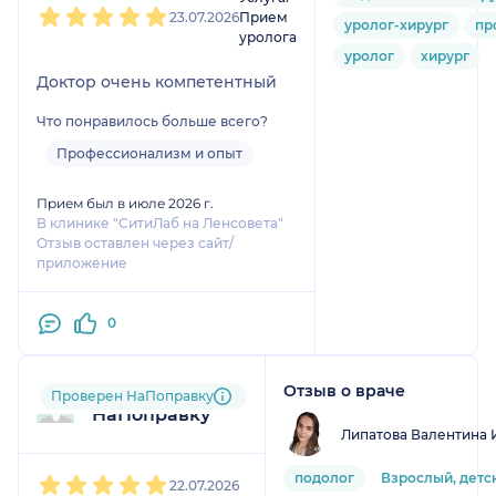
23.07.2026
Прием
уролог-хирург
пр
уролога
уролог
хирург
Доктор очень компетентный
Что понравилось больше всего?
Профессионализм и опыт
Прием был в июле 2026 г.
В клинике "СитиЛаб на Ленсовета"
Отзыв оставлен через сайт/
приложение
0
Отзыв о враче
Пользователь
Проверен НаПоправку
НаПоправку
Липатова Валентина 
1
2
3
4
5
подолог
Взрослый, детс
22.07.2026