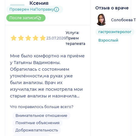
Ксения
Отзыв о враче
9 отзывов
и
1 оценка
Проверен НаПоправку
До 10 записей через
После записи
Солобоева Т
НаПоправку
1
2
3
4
5
гастроэнтеролог
Услуга:
23.07.2026
Прием
Взрослый
терапевта
Мне было комфортно на приёме
у Татьяны Вадимовны.
Обратилась с состоянием
утомлённости,на руках уже
были анализы. Врач их
изучила,так же посмотрела мои
старые анализы и назначила
лечение. Мне показалось оно
Что понравилось больше всего?
оптимальным и без лишнего (и
без бадов,что важно для меня).
Внимательное отношение
расписала схему лечения,не
Понятные объяснения
навязывала ничего лишнего,
Доброжелательность
ответила на вопросы. Мне ещё