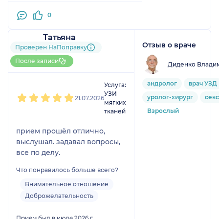
чтобы ноготь больше не
травмировал кожу. Сразу после
0
приема стало намного легче.
Очень рада, что попала именно
Татьяна
Отзыв о враче
к ней. Спасибо за
6 отзывов
и
3 оценки
Проверен НаПоправку
квалифицированную помощь и
Больше 60 записей через
После записи
Диденко Влади
НаПоправку
чуткое отношение!
1
2
3
4
5
андролог
врач УЗД
Услуга:
УЗИ
уролог-хирург
сек
21.07.2026
мягких
Взрослый
тканей
прием прошёл отлично,
выслушал. задавал вопросы,
все по делу.
Что понравилось больше всего?
Внимательное отношение
Доброжелательность
Прием был в июле 2026 г.