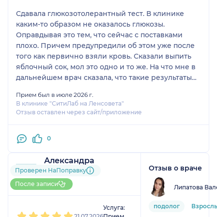
Сдавала глюкозотолерантный тест. В клинике
каким-то образом не оказалось глюкозы.
Оправдывая это тем, что сейчас с поставками
плохо. Причем предупредили об этом уже после
того как первично взяли кровь. Сказали выпить
яблочный сок, мол это одно и то же. На что мне в
дальнейшем врач сказала, что такие результаты
теста не являются достоверными. Анализ
Прием был в июле 2026 г.
придется пересдать. Помимо этого, после
В клинике "СитиЛаб на Ленсовета"
выпитого сока взяли кровь повторно только
Отзыв оставлен через сайт/приложение
спустя час, что тоже не является правильным.
Также хочу обратить внимание, что кровь брали,
0
те же работники, что сидят на стойке
администрации. Они буквально чередовали
Александра
процедуру забора крови и обслуживание
Отзыв о враче
7 отзывов
и
5 оценок
Проверен НаПоправку
клиентов на стойке. За что заплатила деньги не
Больше 10 записей через
понятно, теперь придется пересдавать тест и
После записи
Липатова Вал
НаПоправку
снова платить денег.
1
2
3
4
5
подолог
Взрослы
Услуга:
21.07.2026
Прием