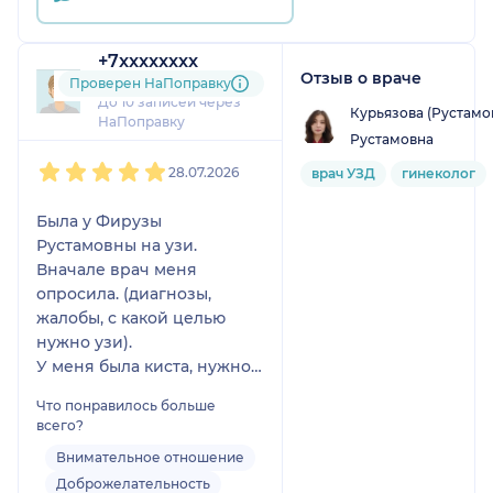
+7xxxxxxxx
Отзыв о враче
4 отзыва
Проверен НаПоправку
До 10 записей через
Курьязова (Рустамо
НаПоправку
Рустамовна
1
2
3
4
5
28.07.2026
врач УЗД
гинеколог
Была у Фирузы
Рустамовны на узи.
Вначале врач меня
опросила. (диагнозы,
жалобы, с какой целью
нужно узи).
У меня была киста, нужно
было отследить с
Что понравилось больше
динамике как она
всего?
выглядит.
Внимательное отношение
Во время процедуры
Доброжелательность
кабинет закрывался, врач