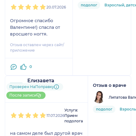
1
2
3
4
5
подолог
Взрослый, детс
20.07.2026
Огромное спасибо
Валентине!) спасла от
вросшего ногтя.
Отзыв оставлен через сайт/
приложение
0
Елизавета
Отзыв о враче
3 отзыва
и
1 оценка
Проверен НаПоправку
Больше 20 записей через
После записи
Липатова Вал
НаПоправку
1
2
3
4
5
подолог
Взрослы
Услуга:
17.07.2026
Прием
подолога
на самом деле был другой врач