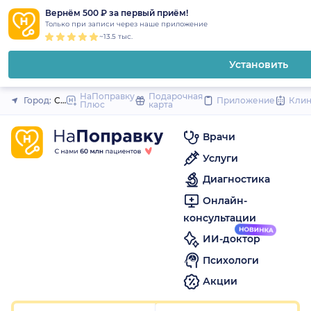
1
2
3
4
5
to
Вернём 500 ₽ за первый приём!
Закрыть
Только при записи через наше приложение
content
~13.5 тыс.
Установить
НаПоправку
Подарочная
Город:
Санкт-Петербург
Приложение
Кли
Плюс
карта
Врачи
Услуги
Диагностика
Онлайн-
консультации
ИИ-доктор
Психологи
Акции