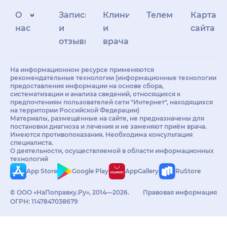
О
Запись
Клиникам
Телемедицина
Карта
нас
и
и
сайта
отзывы
врачам
На информационном ресурсе применяются
рекомендательные технологии (информационные технологии
предоставления информации на основе сбора,
систематизации и анализа сведений, относящихся к
предпочтениям пользователей сети "Интернет", находящихся
на территории Российской Федерации)
Материалы, размещённые на сайте, не предназначены для
постановки диагноза и лечения и не заменяют приём врача.
Имеются противопоказания. Необходима консультация
специалиста.
О деятельности, осуществляемой в области информационных
технологий
App Store
Google Play
AppGallery
RuStore
© ООО «НаПоправку.Ру», 2014—2026.
Правовая информация
ОГРН: 1147847038679