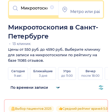
Очистить
Микроотоскопия в Санкт-
Петербурге
13 клиник
Цены от 550 руб. до 4590 руб.. Выберите клинику
для записи на микроотоскопии по рейтингу на
базе 11085 отзывов.
Сегодня
Ближайшие
Утро
Вечер
В
9 авг.
3 дня
до 11:00
после 18:00
8 а
Выбор пациентов 2025
Средний рейтинг врачей 5.0