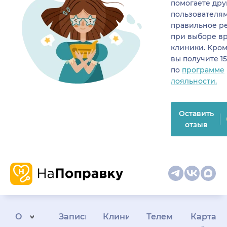
помогаете др
пользователя
правильное р
при выборе в
клиники. Кром
вы получите 1
по
программе
лояльности.
Оставить
отзыв
О
Запись
Клиникам
Телемедицина
Карта