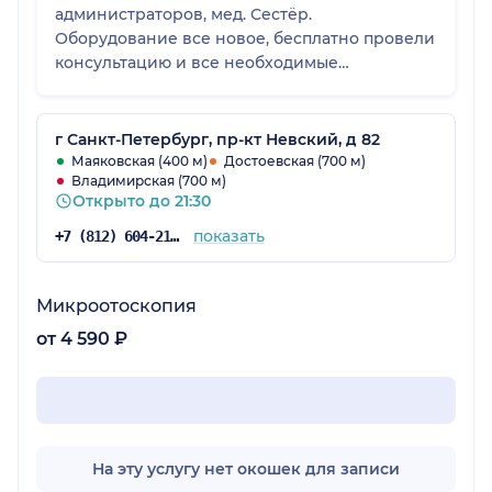
администраторов, мед. Сестёр.
Оборудование все новое, бесплатно провели
консультацию и все необходимые
исследования, все подробно рассказали - как
именно будет проходить операция, какие
гарантии, последствия и Тд После операции
г Санкт-Петербург, пр-кт Невский, д 82
бесплатно наблюдают на протяжении 3-х
Маяковская (400 м)
Достоевская (700 м)
Владимирская (700 м)
месяцев. Также при каждом посещении не
Открыто до 21:30
сидишь в очереди вообще! В клинике очень
чисто, предлагают чай, кофе, воду.
показать
+7 (812) 604-21-60
Микроотоскопия
от 4 590 ₽
На эту услугу нет окошек для записи