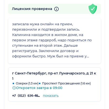
Лицензия проверена
записала мужа онлайн на прием,
перезвонили и подтвердили запись.
Калинина находится в жилом доме, на
первом этаже гардероб, надо подняться по
ступенькам на второй этаж. Дальше
регистратура. Заключили договор и
оформили быстро. Муж был на приеме у
Лора. Провела осмотр с помощью
аппаратуры, назначила лечение и капли.
Прием прошел быстро Лечение помогло,
г Санкт-Петербург, пр-кт Луначарского, д 21 к
назначено было правильно. Цена за прием
1
умеренная.
Озерки (1.3 км)
Проспект Просвещения (1.6 км)
Откроется завтра в 09:00
показать
+7 (812) 634-40-79