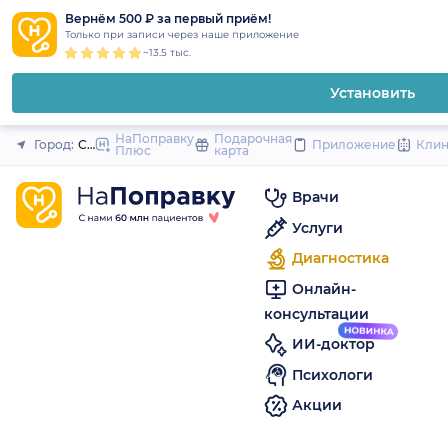
1
2
3
4
5
to
Вернём 500 ₽ за первый приём!
Закрыть
Только при записи через наше приложение
content
~13.5 тыс.
Установить
НаПоправку
Подарочная
Город:
Санкт-Петербург
Приложение
Кли
Плюс
карта
Врачи
Услуги
Диагностика
Онлайн-
консультации
ИИ-доктор
Психологи
Акции