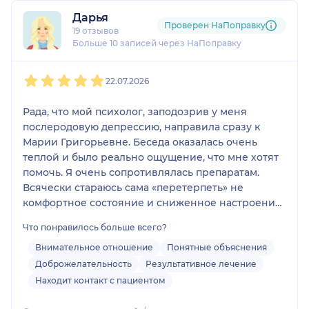
Дарья
Проверен НаПоправку
19 отзывов
Больше 10 записей через НаПоправку
1
2
3
4
5
22.07.2026
Рада, что мой психолог, заподозрив у меня
послеродовую депрессию, направила сразу к
Марии Григорьевне. Беседа оказалась очень
теплой и было реально ощущение, что мне хотят
помочь. Я очень сопротивлялась препаратам.
Всячески стараюсь сама «перетерпеть» не
комфортное состояние и сниженное настроение,
но бороться с бессонницей была не в силах.
Что понравилось больше всего?
Подобрали мягкий и действенный препарат.
Подошел с первого раза. Продолжаю лечение
Внимательное отношение
Понятные объяснения
уже 4ый месяц. Спасибо за внимательное
Доброжелательность
Результативное лечение
отношение и за мое нынешнее состояние.
Находит контакт с пациентом