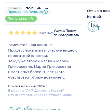
796....@....ru
Отзыв о кл
Проверен НаПоправку
3 отзыва
Конной
До 10 записей через НаПоправку
После записи
1
2
3
4
5
Услуга: Прием
06.09.2024
психотерапевта
Замечательная клиника!
Профессионализм и участие видно с
порога этой клиники.
Хожу уже второй месяц к Марии
Григорьевне. Мария Григорьевна
имеет опыт более 20 лет, и это
чувствуется. Сразу возникает
доверительное отношение к
Прием был в июне 2024 г.
психологу. Прогресс чувствуется уже
В клинике "ЛМТ-Доктор на Конной"
через месяц. Буду продолжать ходить
Отзыв оставлен через сайт/приложение
:)
1
Ответ клиники