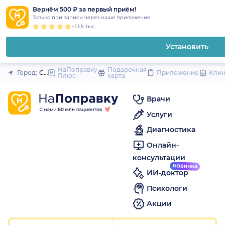
1
2
3
4
5
1
2
3
4
5
1
2
3
4
5
to
Вернём 500 ₽ за первый приём!
Закрыть
Только при записи через наше приложение
content
~13.5 тыс.
Установить
НаПоправку
Подарочная
Город:
Санкт-Петербург
Приложение
Кли
Плюс
карта
Врачи
Услуги
Диагностика
Онлайн-
консультации
ИИ-доктор
Психологи
Акции