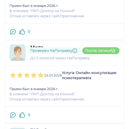
Прием был в январе 2026 г.
В клинике "ЛМТ-Доктор на Конной"
Отзыв оставлен через сайт/приложение
0
Мила
Проверен НаПоправку
После записи
1 отзыв
и
1 оценка
До 5 записей через НаПоправку
1
2
3
4
5
Услуга: Онлайн-консультация
24.01.2026
психотерапевта
Прием был в январе 2026 г.
В клинике "ЛМТ-Доктор на Конной"
Отзыв оставлен через сайт/приложение
0