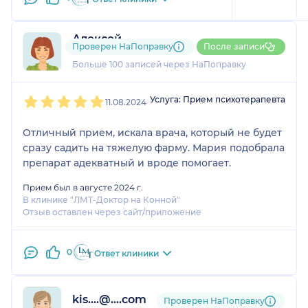
Алексей
Проверен НаПоправку
После записи
22 отзыва
и
1 оценка
Больше 100 записей через НаПоправку
1
2
3
4
5
Услуга: Прием психотерапевта
11.08.2024
Отличный прием, искала врача, который не будет
сразу садить на тяжелую фарму. Мария подобрала
препарат адекватный и вроде помогает.
Прием был в августе 2024 г.
В клинике "ЛМТ-Доктор на Конной"
Отзыв оставлен через сайт/приложение
0
Ответ клиники
kis....@....com
Проверен НаПоправку