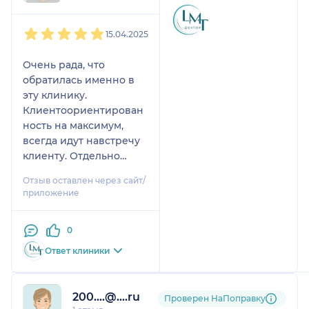
1
2
3
4
5
15.04.2025
Очень рада, что
обратилась именно в
эту клинику.
Клиентоориентирован
ность на максимум,
всегда идут навстречу
клиенту. Отдельно
признательна врачу
Отзыв оставлен через сайт/
Артемьевой Марие
приложение
Григорьевне.
Грамотный специалист,
0
внимательная, дает
рекомендации на
Ответ клиники
дообследования в том
случае, если они
реально нужны
200....@....ru
Проверен НаПоправку