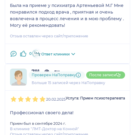
Была на приеме у психиатра Артемьевой М.Г Мне
понравился подход врача , приятная и очень
вовлечена в процесс лечения и в мою проблему .
Могу её рекомендовать!
Отзыв оставлен через сайт/приложение
0
Ответ клиники
791....@....ru
Проверен НаПоправку
После записи
5 отзывов
Больше 15 записей через НаПоправку
1
2
3
4
5
Услуга: Прием психотерапевта
20.02.2025
Профессионал своего дела!
Прием был в сентябре 2024 г.
В клинике "ЛМТ-Доктор на Конной"
Отзыв оставлен через сайт/приложение