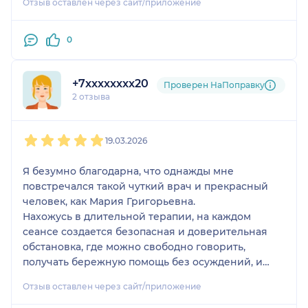
Отзыв оставлен через сайт/приложение
0
+7xxxxxxxx20
Проверен НаПоправку
2 отзыва
1
2
3
4
5
19.03.2026
Я безумно благодарна, что однажды мне
повстречался такой чуткий врач и прекрасный
человек, как Мария Григорьевна.
Нахожусь в длительной терапии, на каждом
сеансе создается безопасная и доверительная
обстановка, где можно свободно говорить,
получать бережную помощь без осуждений, и
колоссальную заботу с поддержкой во всех
Отзыв оставлен через сайт/приложение
волнующих вопросах.
Изначально, я обратилась за помощью в очень