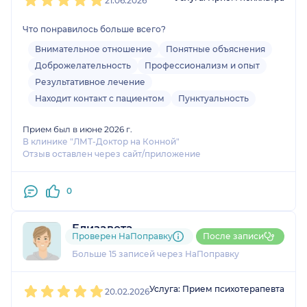
21.06.2026
Что понравилось больше всего?
Внимательное отношение
Понятные объяснения
Доброжелательность
Профессионализм и опыт
Результативное лечение
Находит контакт с пациентом
Пунктуальность
Прием был в июне 2026 г.
В клинике "ЛМТ-Доктор на Конной"
Отзыв оставлен через сайт/приложение
0
Елизавета
Проверен НаПоправку
После записи
1 отзыв
и
1 оценка
Больше 15 записей через НаПоправку
1
2
3
4
5
Услуга: Прием психотерапевта
20.02.2026