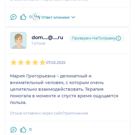
0
Ответ клиники
dom....@....ru
Проверен НаПоправку
1 отзыв
1
2
3
4
5
07.02.2025
Мария Григорьевна – деликатный и
внимательный человек, с которым очень
целительно взаимодействовать. Терапия
помогала в моменте и спустя время ощущается
польза.
Отзыв оставлен через сайт/приложение
0