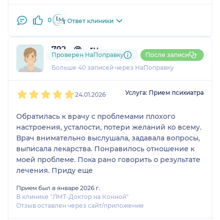
0
Ответ клиники
792....@....ru
Проверен НаПоправку
После записи
2 отзыва
Больше 40 записей через НаПоправку
1
2
3
4
5
Услуга: Прием психиатра
24.01.2026
Обратилась к врачу с проблемами плохого
настроения, усталости, потери желаний ко всему.
Врач внимательно выслушала, задавала вопросы,
выписала лекарства. Понравилось отношение к
моей проблеме. Пока рано говорить о результате
лечения. Приду еще
Прием был в январе 2026 г.
В клинике "ЛМТ-Доктор на Конной"
Отзыв оставлен через сайт/приложение