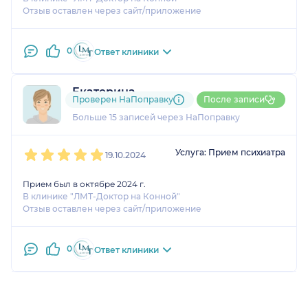
Отзыв оставлен через сайт/приложение
0
Ответ клиники
Екатерина
Проверен НаПоправку
После записи
1 отзыв
и
2 оценки
Больше 15 записей через НаПоправку
1
2
3
4
5
Услуга: Прием психиатра
19.10.2024
Прием был в октябре 2024 г.
В клинике "ЛМТ-Доктор на Конной"
Отзыв оставлен через сайт/приложение
0
Ответ клиники