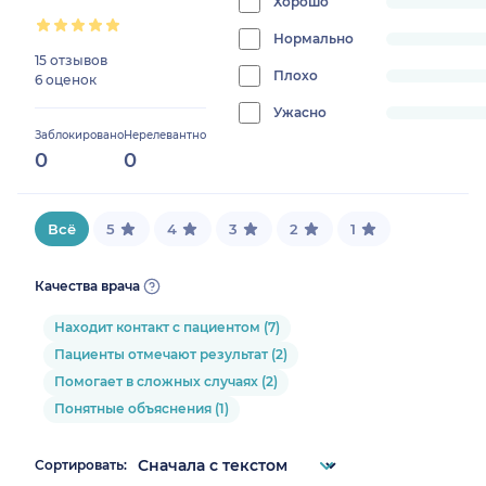
Хорошо
progress:
0%
Нормально
progress:
15 отзывов
0%
Плохо
progress:
6 оценок
0%
Ужасно
progress:
Заблокировано
Нерелевантно
0%
0
0
Всё
5
4
3
2
1
Качества врача
Находит контакт с пациентом (7)
Пациенты отмечают результат (2)
Помогает в сложных случаях (2)
Понятные объяснения (1)
Сортировать: