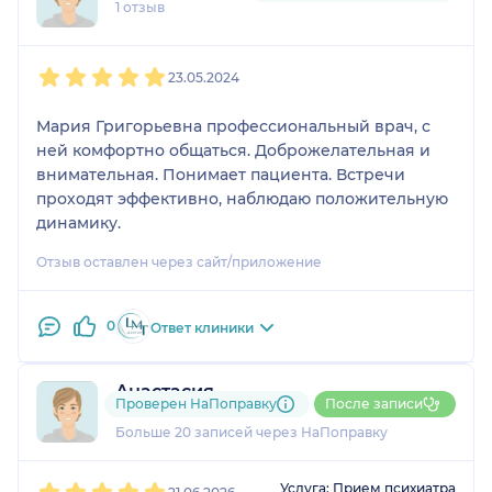
1 отзыв
1
2
3
4
5
23.05.2024
Мария Григорьевна профессиональный врач, с
ней комфортно общаться. Доброжелательная и
внимательная. Понимает пациента. Встречи
проходят эффективно, наблюдаю положительную
динамику.
Отзыв оставлен через сайт/приложение
0
Ответ клиники
Анастасия
Проверен НаПоправку
После записи
1 отзыв
и
1 оценка
Больше 20 записей через НаПоправку
1
2
3
4
5
Услуга: Прием психиатра