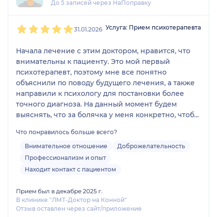
До 5 записей через НаПоправку
успеха, так что если вам нужна помощь - смело
обращайтесь
1
2
3
4
5
Услуга: Прием психотерапевта
31.01.2026
Начала лечение с этим доктором, нравится, что
внимательны к пациенту. Это мой первый
психотерапевт, поэтому мне все понятно
объяснили по поводу будущего лечения, а также
направили к психологу для постановки более
точного диагноза. На данный момент будем
выяснять, что за болячка у меня конкретно, чтобы
выстроить план лечения. Спасибо большое за
Что понравилось больше всего?
такой опыт)
Внимательное отношение
Доброжелательность
Профессионализм и опыт
Находит контакт с пациентом
Прием был в декабре 2025 г.
В клинике "ЛМТ-Доктор на Конной"
Отзыв оставлен через сайт/приложение