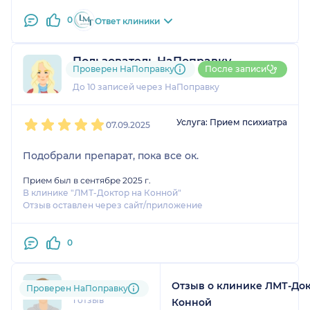
0
Ответ клиники
Пользователь НаПоправку
Проверен НаПоправку
После записи
3 отзыва
До 10 записей через НаПоправку
1
2
3
4
5
Услуга: Прием психиатра
07.09.2025
Подобрали препарат, пока все ок.
Прием был в сентябре 2025 г.
В клинике "ЛМТ-Доктор на Конной"
Отзыв оставлен через сайт/приложение
0
Отзыв о клинике ЛМТ-Док
lih....@....com
Проверен НаПоправку
1 отзыв
Конной