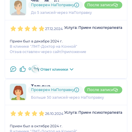
795....@....ru
Проверен НаПоправку
После записи
2 оценки
До 5 записей через НаПоправку
1
2
3
4
5
Услуга: Прием психотерапевта
27.12.2024
Прием был в декабре 2024 г.
В клинике "ЛМТ-Доктор на Конной"
Отзыв оставлен через сайт/приложение
0
Ответ клиники
Татьяна
Проверен НаПоправку
После записи
3 отзыва
и
8 оценок
Больше 50 записей через НаПоправку
1
2
3
4
5
Услуга: Прием психотерапевта
26.10.2024
Прием был в октябре 2024 г.
В клинике "ЛМТ-Доктор на Конной"