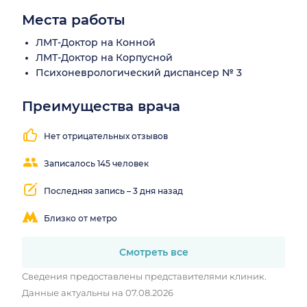
Места работы
ЛМТ-Доктор на Конной
ЛМТ-Доктор на Корпусной
Психоневрологический диспансер № 3
Преимущества врача
Находит
контакт с
Нет отрицательных отзывов
пациентом
Записалось 145 человек
Последняя запись – 3 дня назад
Близко от метро
Смотреть все
Сведения предоставлены представителями клиник.
Данные актуальны на 07.08.2026