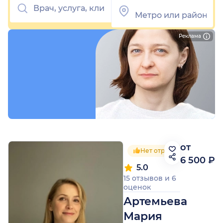
Реклама
от
Нет отрицательных отзы
6 500 ₽
5.0
15 отзывов
и
6
оценок
Артемьева
Мария