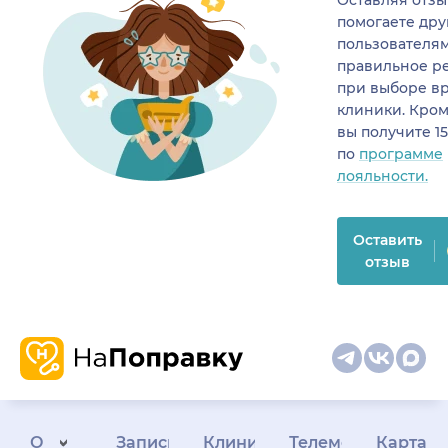
помогаете др
пользователя
правильное р
при выборе в
клиники. Кром
вы получите 1
по
программе
лояльности.
Оставить
отзыв
О
Запись
Клиникам
Телемедицина
Карта