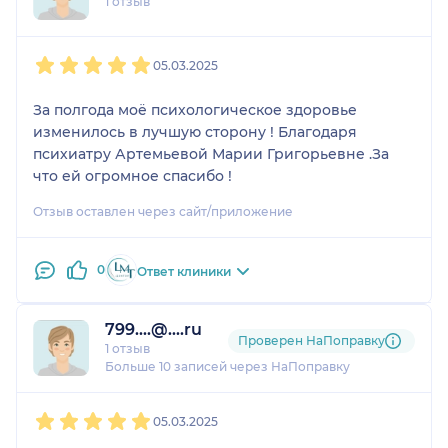
1 отзыв
1
2
3
4
5
05.03.2025
За полгода моё психологическое здоровье
изменилось в лучшую сторону ! Благодаря
психиатру Артемьевой Марии Григорьевне .За
что ей огромное спасибо !
Отзыв оставлен через сайт/приложение
0
Ответ клиники
799....@....ru
Проверен НаПоправку
1 отзыв
Больше 10 записей через НаПоправку
1
2
3
4
5
05.03.2025