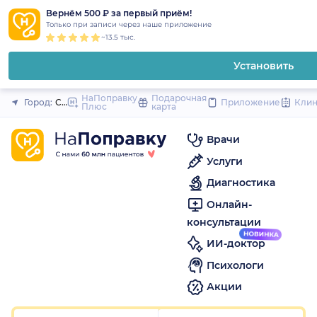
1
2
3
4
5
1
2
3
4
5
1
2
3
4
5
to
Вернём 500 ₽ за первый приём!
Закрыть
Только при записи через наше приложение
content
~13.5 тыс.
Установить
НаПоправку
Подарочная
Город:
Санкт-Петербург
Приложение
Кли
Плюс
карта
Врачи
Услуги
Диагностика
Онлайн-
консультации
ИИ-доктор
Психологи
Акции