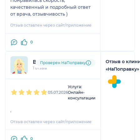
Понравилась скорость,
качественный и подробный ответ
от врача, отзывчивость )
Отзыв оставлен через сайт/приложение
0
Отзыв о клин
Виктория
Проверен НаПоправку
1 отзыв
«НаПоправку»
1
2
3
4
5
Услуга:
05.07.2026
Онлайн-
консультации
.
Отзыв оставлен через сайт/приложение
0