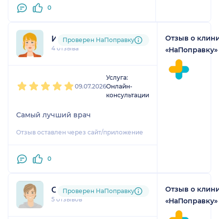
0
Отзыв о клин
Ирина
Проверен НаПоправку
4 отзыва
«НаПоправку»
1
2
3
4
5
Услуга:
09.07.2026
Онлайн-
консультации
Самый лучший врач
Отзыв оставлен через сайт/приложение
0
Отзыв о клин
Ольга
Проверен НаПоправку
5 отзывов
«НаПоправку»