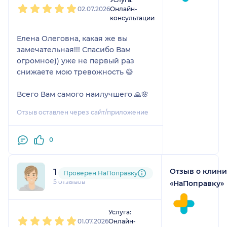
02.07.2026
Онлайн-
консультации
Елена Олеговна, какая же вы
замечательная!!! Спасибо Вам
огромное)) уже не первый раз
снижаете мою тревожность 😅
Всего Вам самого наилучшего 🙏🌸
Отзыв оставлен через сайт/приложение
0
Отзыв о клин
Татьяна
Проверен НаПоправку
5 отзывов
«НаПоправку»
1
2
3
4
5
Услуга:
01.07.2026
Онлайн-