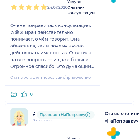
Услуга:
24.07.2026
Онлайн-
консультации
Очень понравилась консультация.
☺😄🤝 Врач действительно
понимает, о чём говорит. Она
объяснила, как и почему нужно
действовать именно так. Ответила
на все вопросы — и даже больше.
Огромное спасибо! Это думающий
и ответственный врач. У сына была
Отзыв оставлен через сайт/приложение
проблема с желудком, а я
совершенно не знала, что делать.
Другие врачи тоже не могли
0
нормально проконсультировать и
подсказать, как поступить в этой
Отзыв о клин
Анастасия
ситуации. Я благодарна
Проверен НаПоправку
8 отзывов
Башмаковой Елене Олеговне за её
«НаПоправку»
работу, ответственность и
1
2
3
4
5
трудолюбие — и за то, что она
Услуга: