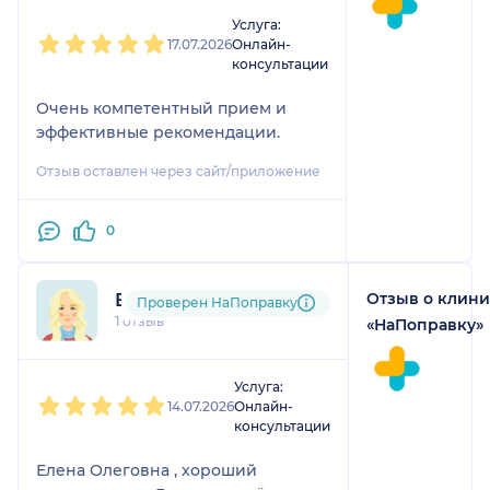
1
2
3
4
5
Услуга:
17.07.2026
Онлайн-
консультации
Очень компетентный прием и
эффективные рекомендации.
Отзыв оставлен через сайт/приложение
0
Отзыв о клин
Елена
Проверен НаПоправку
1 отзыв
«НаПоправку»
1
2
3
4
5
Услуга:
14.07.2026
Онлайн-
консультации
Елена Олеговна , хороший