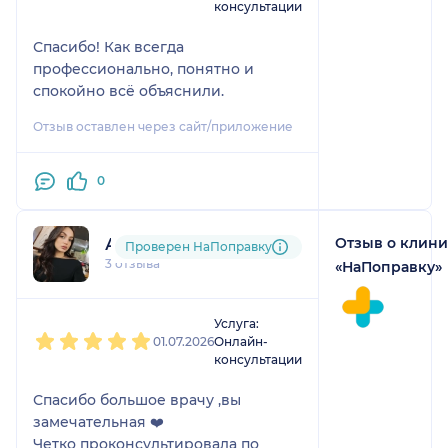
консультации
Спасибо! Как всегда
профессионально, понятно и
спокойно всё объяснили.
Отзыв оставлен через сайт/приложение
0
Отзыв о клин
Арина
Проверен НаПоправку
3 отзыва
«НаПоправку»
1
2
3
4
5
Услуга:
01.07.2026
Онлайн-
консультации
Спасибо большое врачу ,вы
замечательная ❤️
Четко проконсультировала по