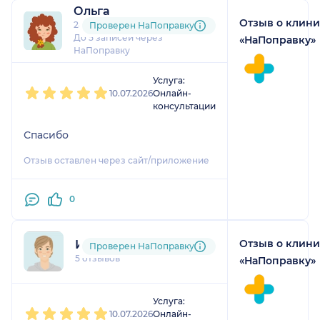
Ольга
Отзыв о клин
28 отзывов
Проверен НаПоправку
До 5 записей через
«НаПоправку»
НаПоправку
1
2
3
4
5
Услуга:
10.07.2026
Онлайн-
консультации
Спасибо
Отзыв оставлен через сайт/приложение
0
Отзыв о клин
Игорь
Проверен НаПоправку
5 отзывов
«НаПоправку»
1
2
3
4
5
Услуга:
10.07.2026
Онлайн-