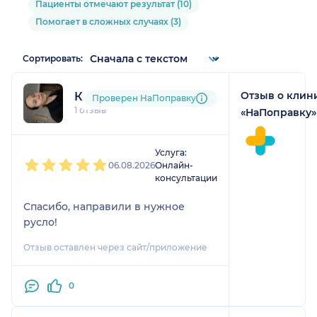
Пациенты отмечают результат (10)
Помогает в сложных случаях (3)
Сортировать:
Отзыв о клин
Ксения
Проверен НаПоправку
1 отзыв
«НаПоправку»
1
2
3
4
5
Услуга:
06.08.2026
Онлайн-
консультации
Спасибо, направили в нужное
русло!
Отзыв оставлен через сайт/приложение
0