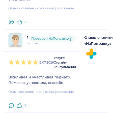
Отзыв оставлен через сайт/приложение
0
Отзыв о клини
Елена
Проверен НаПоправку
1 отзыв
«НаПоправку»
1
2
3
4
5
Услуга:
12.07.2026
Онлайн-
консультации
Вежливая и участливая педиатр.
Помогла, успокоила, спасибо
Отзыв оставлен через сайт/приложение
0