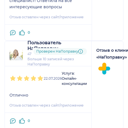
специалист! Ответила на все
интересующие вопросы
Отзыв оставлен через сайт/приложение
0
Пользователь
НаПоправку
Отзыв о клин
Проверен НаПоправку
47 отзывов
и
2 оценки
«НаПоправку»
Больше 10 записей через
НаПоправку
1
2
3
4
5
Услуга:
22.07.2026
Онлайн-
консультации
Отлично
Отзыв оставлен через сайт/приложение
0