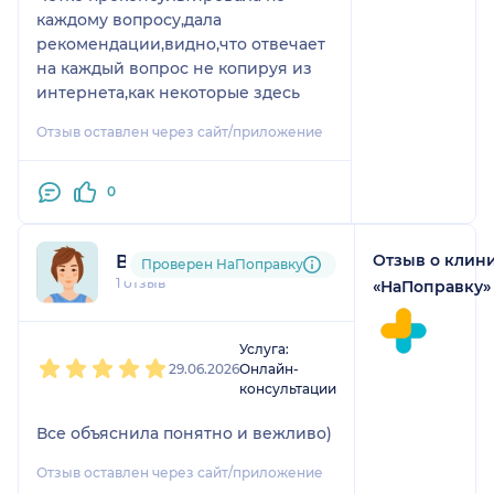
каждому вопросу,дала
рекомендации,видно,что отвечает
на каждый вопрос не копируя из
интернета,как некоторые здесь
Отзыв оставлен через сайт/приложение
0
Отзыв о клин
Виктория
Проверен НаПоправку
1 отзыв
«НаПоправку»
1
2
3
4
5
Услуга:
29.06.2026
Онлайн-
консультации
Все объяснила понятно и вежливо)
Отзыв оставлен через сайт/приложение