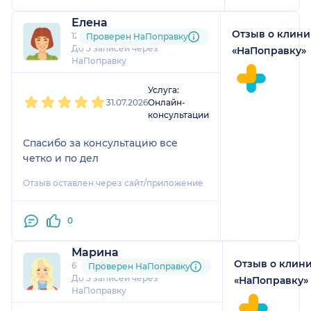
Елена
Отзыв о клини
12 отзывов
Проверен НаПоправку
До 5 записей через
«НаПоправку»
НаПоправку
1
2
3
4
5
Услуга:
31.07.2026
Онлайн-
консультации
Спасибо за консультацию все
четко и по дел
Отзыв оставлен через сайт/приложение
0
Марина
Отзыв о клин
6 отзывов
Проверен НаПоправку
До 5 записей через
«НаПоправку»
НаПоправку
1
2
3
4
5