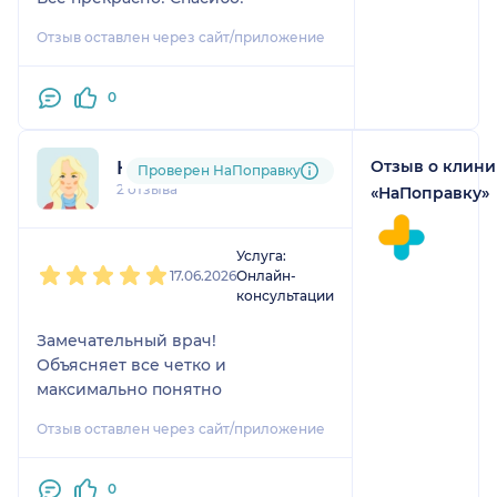
Отзыв оставлен через сайт/приложение
0
Отзыв о клини
Ксения
Проверен НаПоправку
2 отзыва
«НаПоправку»
1
2
3
4
5
Услуга:
17.06.2026
Онлайн-
консультации
Замечательный врач!
Объясняет все четко и
максимально понятно
Отзыв оставлен через сайт/приложение
0