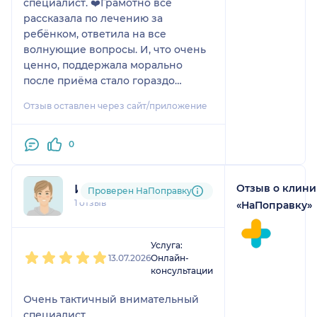
специалист. ❤️Грамотно всё
рассказала по лечению за
ребёнком, ответила на все
волнующие вопросы. И, что очень
ценно, поддержала морально
после приёма стало гораздо
спокойнее. Спасибо за чуткость и
Отзыв оставлен через сайт/приложение
профессионализм! Рекомендую
всем мамам.🙏🏻🫂
0
Отзыв о клини
Ирина
Проверен НаПоправку
1 отзыв
«НаПоправку»
1
2
3
4
5
Услуга:
13.07.2026
Онлайн-
консультации
Очень тактичный внимательный
специалист.