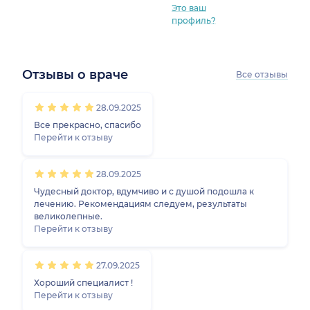
Это ваш
профиль?
Отзывы о враче
Все отзывы
1
2
3
4
5
1
2
3
4
5
1
2
3
4
5
1
2
3
4
5
28.09.2025
Все прекрасно, спасибо
Перейти к отзыву
28.09.2025
Чудесный доктор, вдумчиво и с душой подошла к
лечению. Рекомендациям следуем, результаты
великолепные.
Перейти к отзыву
27.09.2025
Хороший специалист !
Перейти к отзыву