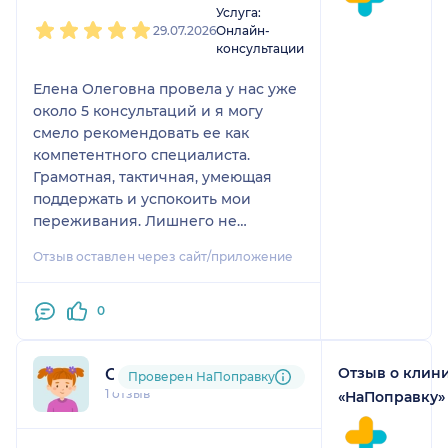
Услуга:
29.07.2026
Онлайн-
консультации
Елена Олеговна провела у нас уже
около 5 консультаций и я могу
смело рекомендовать ее как
компетентного специалиста.
Грамотная, тактичная, умеющая
поддержать и успокоить мои
переживания. Лишнего не
назначает, что мне очень нравится.
Отзыв оставлен через сайт/приложение
Мы с дочкой ставим 6 звезд из 5)
0
Отзыв о клин
Светлана
Проверен НаПоправку
1 отзыв
«НаПоправку»
1
2
3
4
5