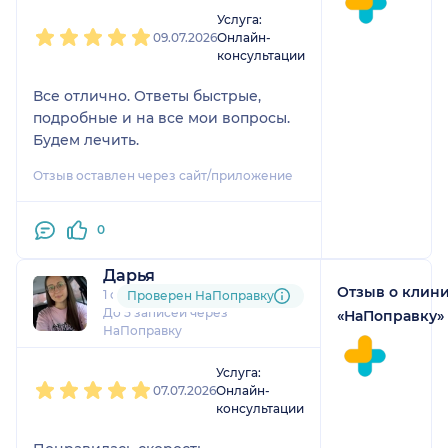
1
2
3
4
5
Услуга:
09.07.2026
Онлайн-
консультации
Все отлично. Ответы быстрые,
подробные и на все мои вопросы.
Будем лечить.
Отзыв оставлен через сайт/приложение
0
Дарья
Отзыв о клин
1 отзыв
Проверен НаПоправку
До 5 записей через
«НаПоправку»
НаПоправку
1
2
3
4
5
Услуга:
07.07.2026
Онлайн-
консультации