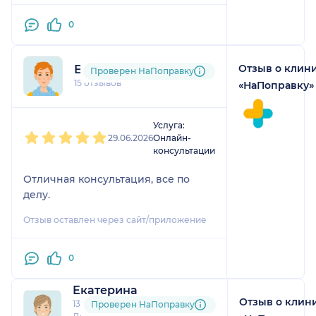
0
Отзыв о клин
Елена
Проверен НаПоправку
15 отзывов
«НаПоправку»
1
2
3
4
5
Услуга:
29.06.2026
Онлайн-
консультации
Отличная консультация, все по
делу.
Отзыв оставлен через сайт/приложение
0
Екатерина
Отзыв о клин
13 отзывов
и
1 оценка
Проверен НаПоправку