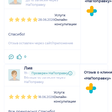
До 10 записей через
«НаПоправку»
НаПоправку
1
2
3
4
5
Услуга:
28.06.2026
Онлайн-
консультации
Спасибо!
Отзыв оставлен через сайт/приложение
0
Лия
Отзыв о клин
19 отзывов
и
8 оценок
Проверен НаПоправку
Больше 60 записей через
«НаПоправку»
НаПоправку
1
2
3
4
5
Услуга:
18.06.2026
Онлайн-
консультации
Все прекрасно! Спасибо!