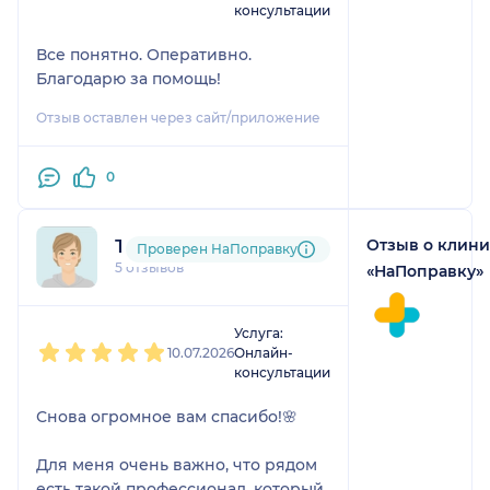
консультации
Все понятно. Оперативно.
Благодарю за помощь!
Отзыв оставлен через сайт/приложение
0
Отзыв о клин
Татьяна
Проверен НаПоправку
5 отзывов
«НаПоправку»
1
2
3
4
5
Услуга:
10.07.2026
Онлайн-
консультации
Снова огромное вам спасибо!🌸
Для меня очень важно, что рядом
есть такой профессионал, который