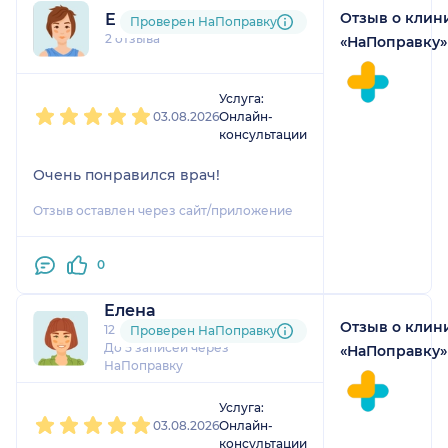
Отзыв о клин
Елена
Проверен НаПоправку
2 отзыва
«НаПоправку»
1
2
3
4
5
Услуга:
03.08.2026
Онлайн-
консультации
Очень понравился врач!
Отзыв оставлен через сайт/приложение
0
Елена
Отзыв о клин
12 отзывов
Проверен НаПоправку
До 5 записей через
«НаПоправку»
НаПоправку
1
2
3
4
5
Услуга:
03.08.2026
Онлайн-
консультации