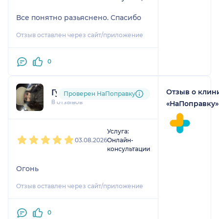
Все понятно разьяснено. Спасибо
Отзыв оставлен через сайт/приложение
0
Отзыв о клин
Гузель
Проверен НаПоправку
8 отзывов
«НаПоправку»
1
2
3
4
5
Услуга:
03.08.2026
Онлайн-
консультации
Огонь
Отзыв оставлен через сайт/приложение
0