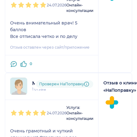
подарила мне спокойствие. Даже
24.07.2026
Онлайн-
не знаю, как выразить своё
консультации
восхищение! 😁 Всем советую этого
врача — она замечательная.
Очень внимательный врач! 5
баллов
Все отписала четко и по делу
Отзыв оставлен через сайт/приложение
0
Отзыв о клин
Мадина
Проверен НаПоправку
1 отзыв
«НаПоправку»
1
2
3
4
5
Услуга:
24.07.2026
Онлайн-
консультации
Очень грамотный и чуткий