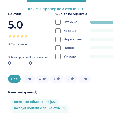
Как мы проверяем отзывы
Рейтинг
Фильтр по оценкам
5.0
Отлично
progress:
99.730458
Хорошо
progress:
0%
Нормально
progress:
370 отзывов
0%
Плохо
progress:
0%
Ужасно
progress:
Заблокировано
Нерелевантно
0
0
0.2695417789757413%
Всё
5
4
3
2
1
Качества врача
Понятные объяснения (122)
Находит контакт с пациентом (21)