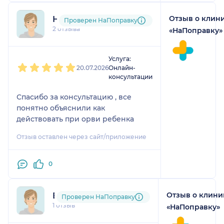
Отзыв о клин
Надежда
Проверен НаПоправку
2 отзыва
«НаПоправку»
1
2
3
4
5
Услуга:
20.07.2026
Онлайн-
консультации
Спасибо за консультацию , все
понятно объяснили как
действовать при орви ребенка
Отзыв оставлен через сайт/приложение
0
Отзыв о клини
Екатерина
Проверен НаПоправку
1 отзыв
«НаПоправку»