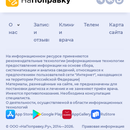
О
Запись
Клиникам
Телемедицина
Карта
нас
и
и
сайта
отзывы
врачам
На информационном ресурсе применяются
рекомендательные технологии (информационные технологии
предоставления информации на основе сбора,
систематизации и анализа сведений, относящихся к
предпочтениям пользователей сети "Интернет", находящихся
на территории Российской Федерации)
Материалы, размещённые на сайте, не предназначены для
постановки диагноза и лечения и не заменяют приём врача.
Имеются противопоказания. Необходима консультация
специалиста.
О деятельности, осуществляемой в области информационных
технологий
App Store
Google Play
AppGallery
RuStore
© ООО «НаПоправку.Ру», 2014—2026.
Правовая информация