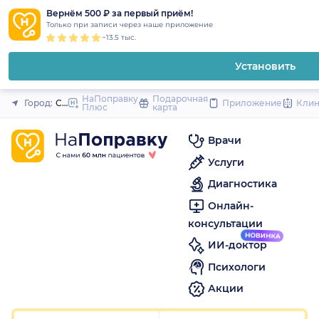
1
2
3
4
5
1
2
3
4
5
to
Вернём 500 ₽ за первый приём!
Закрыть
Только при записи через наше приложение
content
~13.5 тыс.
Установить
НаПоправку
Подарочная
Город:
Санкт-Петербург
Приложение
Кли
Плюс
карта
Врачи
Услуги
Диагностика
Онлайн-
консультации
ИИ-доктор
Психологи
Акции