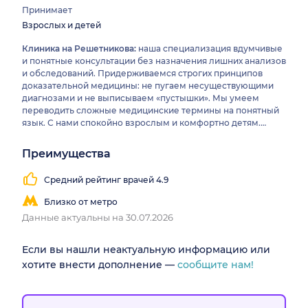
Принимает
Взрослых и детей
Клиника на Решетникова:
наша специализация вдумчивые
и понятные консультации без назначения лишних анализов
и обследований. Придерживаемся строгих принципов
доказательной медицины: не пугаем несуществующими
диагнозами и не выписываем «пустышки». Мы умеем
переводить сложные медицинские термины на понятный
язык. С нами спокойно взрослым и комфортно детям.
Прием ведут экспертные врачи. Наша цель- дать понятные
ответы на все вопросы о здоровье.
Преимущества
Средний рейтинг врачей 4.9
Близко от метро
Данные актуальны на 30.07.2026
Если вы нашли неактуальную информацию или
хотите внести дополнение —
сообщите нам!