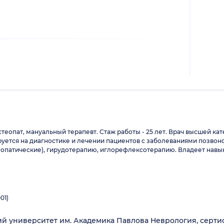
теопат, мануальный терапевт. Стаж работы - 25 лет. Врач высшей кат
ется на диагностике и лечении пациентов с заболеваниями позвоноч
стеопатические), гирудотерапию, иглорефлексотерапию. Владеет на
01)
ий университет им. Академика Павлова Неврология, серти