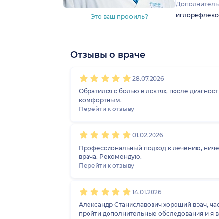
Дополнитель
иглорефлексо
Это ваш профиль?
Отзывы о враче
1
2
3
4
5
1
2
3
4
5
1
2
3
4
5
1
2
3
4
5
28.07.2026
Обратился с болью в локтях, после диагностики повторно посетил врача,
комфортным.
Перейти к отзыву
01.02.2026
Профессиональный подход к лечению, ниче
врача. Рекомендую.
Перейти к отзыву
14.01.2026
Александр Станиславович хороший врач, ча
пройти дополнительные обследования и я ве