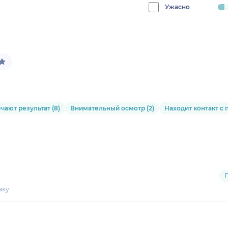
0%
Ужасно
progress:
4.166666666666666%
ают результат (8)
Внимательный осмотр (2)
Находит контакт с 
вку