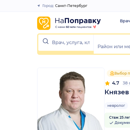
1
2
3
4
5
1
2
3
4
5
Город:
Санкт-Петербург
Закрыть
Вра
Выбор п
4.7
38
Князев
невролог
Стаж 25 ле
Докуме