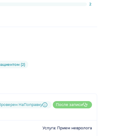
2
пациентом (2)
Проверен НаПоправку
После записи
Услуга: Прием невролога