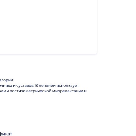
егории.
ника и суставов. В лечении использует
выками постизометрической миорелаксации и
фикат