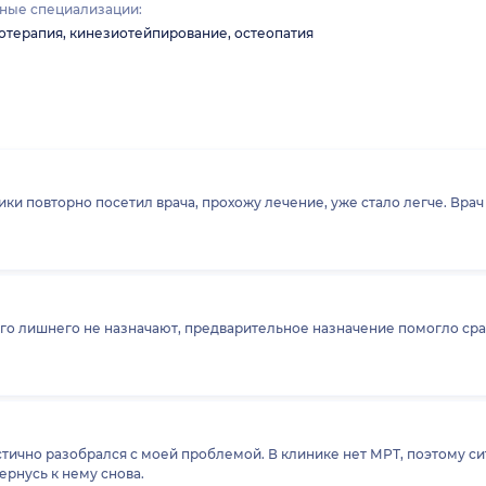
ные специализации:
терапия, кинезиотейпирование, остеопатия
 прохожу лечение, уже стало легче. Врач все подробно объяснил, Общение было
го лишнего не назначают, предварительное назначение помогло сра
стично разобрался с моей проблемой. В клинике нет МРТ, поэтому с
рнусь к нему снова.