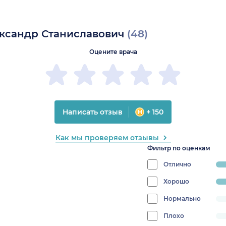
ександр Станиславович
(48)
Оцените врача
Написать отзыв
+ 150
Как мы проверяем отзывы
Фильтр по оценкам
Отлично
progres
85.416
Хорошо
progress:
10.416666666666668%
Нормально
progress:
0%
Плохо
progress: