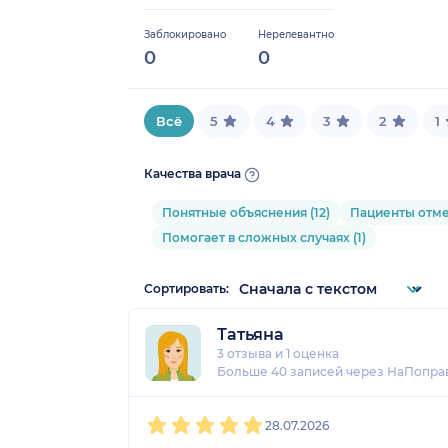
Заблокировано
Нерелевантно
0
0
Всё
5
4
3
2
1
Качества врача
Понятные объяснения (12)
Пациенты отмеч
Помогает в сложных случаях (1)
Сортировать:
Татьяна
3 отзыва
и
1 оценка
Больше 40 записей через НаПопра
1
2
3
4
5
28.07.2026