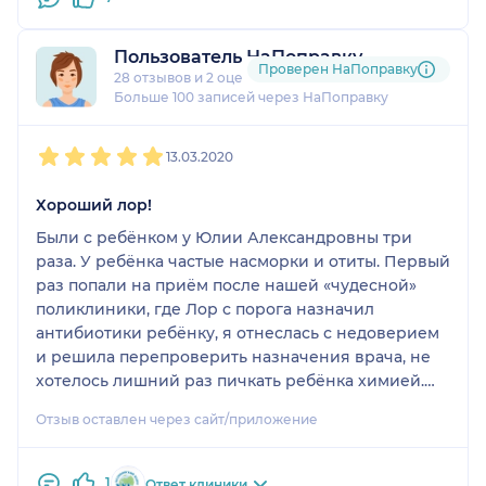
Пользователь НаПоправку
Проверен НаПоправку
28 отзывов
и
2 оценки
Больше 100 записей через НаПоправку
1
2
3
4
5
13.03.2020
Хороший лор!
Были с ребёнком у Юлии Александровны три
раза. У ребёнка частые насморки и отиты. Первый
раз попали на приём после нашей «чудесной»
поликлиники, где Лор с порога назначил
антибиотики ребёнку, я отнеслась с недоверием
и решила перепроверить назначения врача, не
хотелось лишний раз пичкать ребёнка химией.
Юлия Александровна антибиотик сразу же
Отзыв оставлен через сайт/приложение
отменила, назначила другое лечение и уже через
5 дней ребёнок был здоров. Врач приятная,
вежливая, доброжелательная. Лечение всегда
1
Ответ клиники