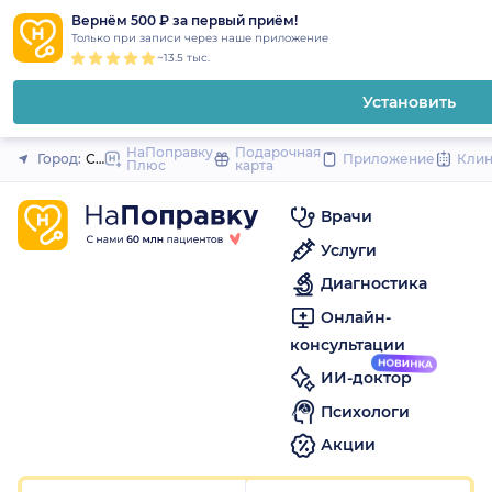
1
2
3
4
5
1
2
3
4
5
1
2
3
4
5
to
Вернём 500 ₽ за первый приём!
Закрыть
Только при записи через наше приложение
content
~13.5 тыс.
Установить
НаПоправку
Подарочная
Город:
Санкт-Петербург
Приложение
Кли
Плюс
карта
Врачи
Услуги
Диагностика
Онлайн-
консультации
ИИ-доктор
Психологи
Акции