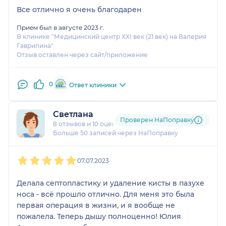
Все отлично я очень благодарен
Прием был в августе 2023 г.
В клинике "Медицинский центр XXI век (21 век) на Валерия
Гаврилина"
Отзыв оставлен через сайт/приложение
0
Ответ клиники
Светлана
Проверен НаПоправку
8 отзывов
и
10 оценок
Больше 50 записей через НаПоправку
1
2
3
4
5
07.07.2023
Делала септопластику и удаление кисты в пазухе
носа - всё прошло отлично. Для меня это была
первая операция в жизни, и я вообще не
пожалела. Теперь дышу полноценно! Юлия