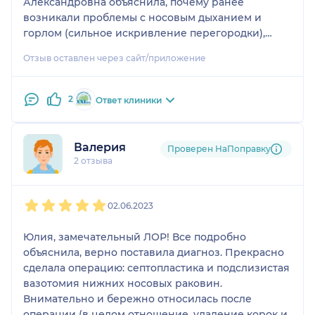
Александровна объяснила, почему ранее
возникали проблемы с носовым дыханием и
горлом (сильное искривление перегородки),
помогала во время восстановительного периода,
Отзыв оставлен через сайт/приложение
отвечала на все мои вопросы, аккуратно
проводила все необходимые процедуры.
Замечательный, внимательный доктор!
2
Ответ клиники
Валерия
Проверен НаПоправку
2 отзыва
1
2
3
4
5
02.06.2023
Юлия, замечательный ЛОР! Все подробно
объяснила, верно поставила диагноз. Прекрасно
сделала операцию: септопластика и подслизистая
вазотомия нижних носовых раковин.
Внимательно и бережно относилась после
операции (в целом отношение, удаление корок и