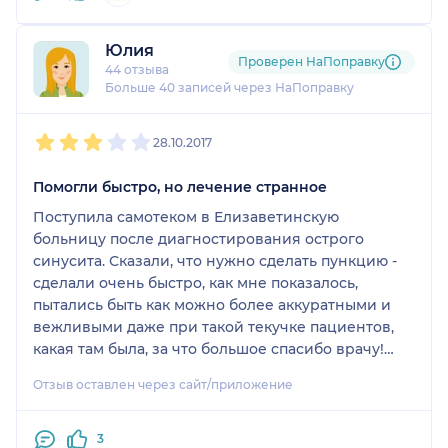
Данного специалиста мне порекомендовали
ребята по соседству с работы. Юлия отличный
Юлия
специалист и чудесная девушка.
Проверен НаПоправку
44 отзыва
Больше 40 записей через НаПоправку
1
2
3
4
5
28.10.2017
Помогли быстро, но лечение странное
Поступила самотеком в Елизаветинскую
больницу после диагностирования острого
синусита. Сказали, что нужно сделать пункцию -
сделали очень быстро, как мне показалось,
пытались быть как можно более аккуратными и
вежливыми даже при такой текучке пациентов,
какая там была, за что большое спасибо врачу!
Она меня уговаривала лечь в стационар на
Отзыв оставлен через сайт/приложение
наблюдение, но я себя чувствовала хорошо и
отказалась. Однако, в лечении помимо
антибиотиков и прочих процедур она сказала, что
3