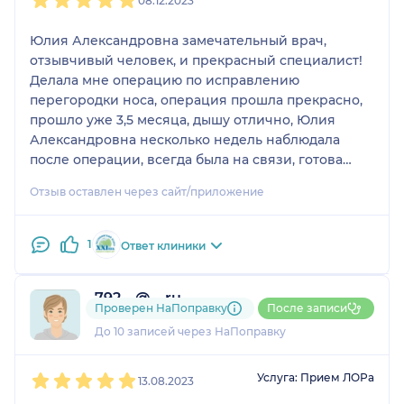
08.12.2023
Юлия Александровна замечательный врач,
отзывчивый человек, и прекрасный специалист!
Делала мне операцию по исправлению
перегородки носа, операция прошла прекрасно,
прошло уже 3,5 месяца, дышу отлично, Юлия
Александровна несколько недель наблюдала
после операции, всегда была на связи, готова
помочь. Замечательный врач, и прекрасный
Отзыв оставлен через сайт/приложение
человек!!!
1
Ответ клиники
792....@....ru
Проверен НаПоправку
После записи
3 отзыва
До 10 записей через НаПоправку
1
2
3
4
5
Услуга: Прием ЛОРа
13.08.2023