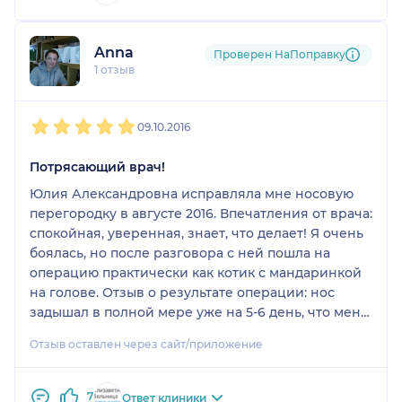
Anna
Проверен НаПоправку
1 отзыв
1
2
3
4
5
09.10.2016
Потрясающий врач!
Юлия Александровна исправляла мне носовую
перегородку в августе 2016. Впечатления от врача:
спокойная, уверенная, знает, что делает! Я очень
боялась, но после разговора с ней пошла на
операцию практически как котик с мандаринкой
на голове. Отзыв о результате операции: нос
задышал в полной мере уже на 5-6 день, что меня
очень удивило; отек полностью исчез тоже дней
Отзыв оставлен через сайт/приложение
через 5, форма вообще не изменилась. Я очень
благодарна Юлии Александровне! Рекомендую
7
Ответ клиники