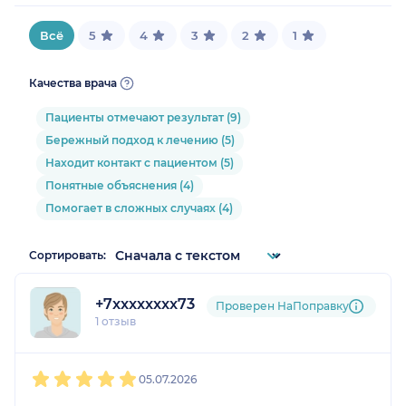
Всё
5
4
3
2
1
Качества врача
Пациенты отмечают результат (9)
Бережный подход к лечению (5)
Находит контакт с пациентом (5)
Понятные объяснения (4)
Помогает в сложных случаях (4)
Сортировать:
+7xxxxxxxx73
Проверен НаПоправку
1 отзыв
1
2
3
4
5
05.07.2026