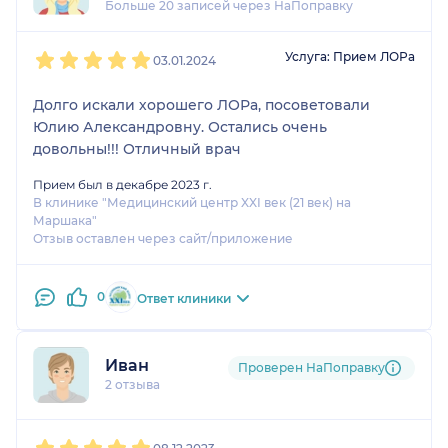
Больше 20 записей через НаПоправку
1
2
3
4
5
Услуга: Прием ЛОРа
03.01.2024
Долго искали хорошего ЛОРа, посоветовали
Юлию Александровну. Остались очень
довольны!!! Отличный врач
Прием был в декабре 2023 г.
В клинике "Медицинский центр XXI век (21 век) на
Маршака"
Отзыв оставлен через сайт/приложение
0
Ответ клиники
Иван
Проверен НаПоправку
2 отзыва
1
2
3
4
5