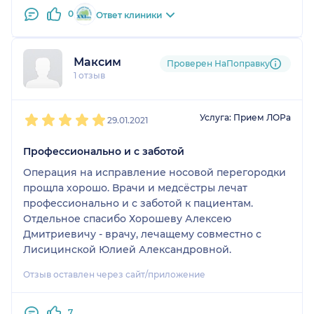
0
Ответ клиники
Максим
Проверен НаПоправку
1 отзыв
1
2
3
4
5
Услуга: Прием ЛОРа
29.01.2021
Профессионально и с заботой
Операция на исправление носовой перегородки
прощла хорошо. Врачи и медсёстры лечат
профессионально и с заботой к пациентам.
Отдельное спасибо Хорошеву Алексею
Дмитриевичу - врачу, лечащему совместно с
Лисицинской Юлией Александровной.
Отзыв оставлен через сайт/приложение
7