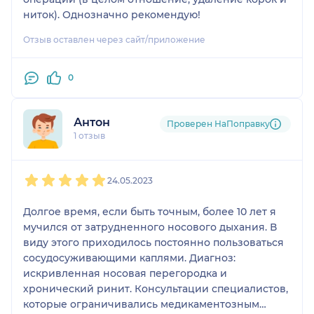
ниток). Однозначно рекомендую!
Отзыв оставлен через сайт/приложение
0
Антон
Проверен НаПоправку
1 отзыв
1
2
3
4
5
24.05.2023
Долгое время, если быть точным, более 10 лет я
мучился от затрудненного носового дыхания. В
виду этого приходилось постоянно пользоваться
сосудосуживающими каплями. Диагноз:
искривленная носовая перегородка и
хронический ринит. Консультации специалистов,
которые ограничивались медикаментозным