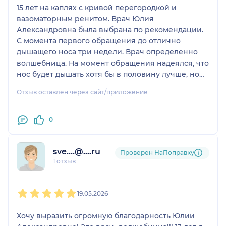
15 лет на каплях с кривой перегородкой и
вазоматорным ренитом. Врач Юлия
Александровна была выбрана по рекомендации.
С момента первого обращения до отлично
дышащего носа три недели. Врач определенно
волшебница. На момент обращения надеялся, что
нос будет дышать хотя бы в половину лучше, но
доктор сделала какую то магию. Если бы Marvel
Отзыв оставлен через сайт/приложение
снимали кино о докторах супергероях, то
капитан-ЛОР была бы Юлия Александровна! Уже
порекомендовал Юлию Александровну
0
нескольким нуждающимся. Приятно осознавать,
что нашел отличного доктора для себя и своей
sve....@....ru
семьи! Спасибо большое Юлии Александровне,
Проверен НаПоправку
1 отзыв
всей семьей только к ней теперь!
1
2
3
4
5
19.05.2026
Хочу выразить огромную благодарность Юлии