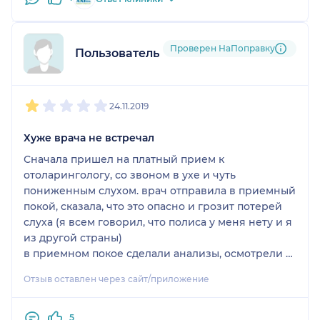
корректное и эффективное. Врач, которая
вызывает доверие. Спасибо Вам.
Проверен НаПоправку
Пользователь НаПоправку
1
2
3
4
5
24.11.2019
Хуже врача не встречал
Сначала пришел на платный прием к
отоларингологу, со звоном в ухе и чуть
пониженным слухом. врач отправила в приемный
покой, сказала, что это опасно и грозит потерей
слуха (я всем говорил, что полиса у меня нету и я
из другой страны)
в приемном покое сделали анализы, осмотрели и
вынесли диагноз при котором нужно ложиться в
Отзыв оставлен через сайт/приложение
больницу и капать капельницы.Я сказал, что
полиса нет и я поеду лечиться в Беларусь. После
ожидания выписки меня позвали в кабинет и
5