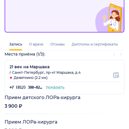
внимательному подходу восстановление прошло
легко и без осложнений. Рада, что попала в такие
надежные руки! Спасибо за профессионализм,
внимательность и искреннюю заботу о пациентах!!
Запись
О враче
Отзывы
Дипломы и сертификаты
Места приёма (1/3):
21 век на Маршака
г Санкт-Петербург, пр-кт Маршака, д 4
Девяткино (2.2 км)
показать
+7 (812) 380-02-38
Прием детского ЛОРа-хирурга
3 900 ₽
Прием ЛОРа-хирурга