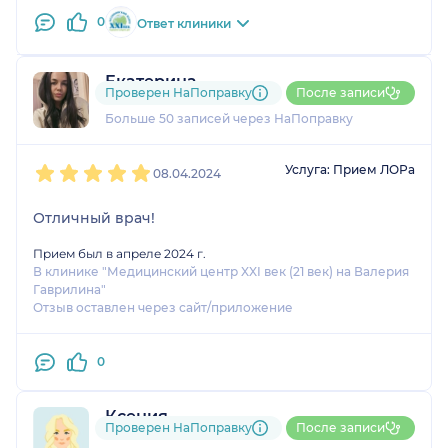
0
Ответ клиники
Екатерина
Проверен НаПоправку
После записи
20 отзывов
и
1 оценка
Больше 50 записей через НаПоправку
1
2
3
4
5
Услуга: Прием ЛОРа
08.04.2024
Отличный врач!
Прием был в апреле 2024 г.
В клинике "Медицинский центр XXI век (21 век) на Валерия
Гаврилина"
Отзыв оставлен через сайт/приложение
0
Ксения
Проверен НаПоправку
После записи
25 отзывов