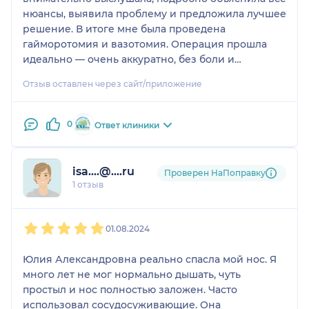
нюансы, выявила проблему и предложила лучшее
решение. В итоге мне была проведена
гайморотомия и вазотомия. Операция прошла
идеально — очень аккуратно, без боли и
дискомфорта.
Отзыв оставлен через сайт/приложение
Особенно ценно, что Юлия Александровна была
на связи и после операции: контролировала
0
Ответ клиники
процесс восстановления, проводила все
необходимые процедуры и давала четкие
рекомендации. Благодаря такому внимательному
isa....@....ru
Проверен НаПоправку
подходу восстановление прошло легко и без
1 отзыв
осложнений.
1
2
3
4
5
Рада, что попала в такие надежные руки! Спасибо
01.08.2024
за профессионализм, внимательность и
искреннюю заботу о пациентах!!
Юлия Александровна реально спасла мой нос. Я
много лет не мог нормально дышать, чуть
простыл и нос полностью заложен. Часто
использовал сосудосуживающие. Она