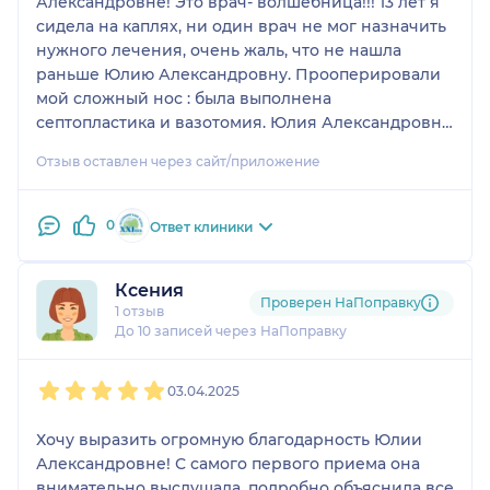
Александровне! Это врач- волшебница!!! 13 лет я
сидела на каплях, ни один врач не мог назначить
нужного лечения, очень жаль, что не нашла
раньше Юлию Александровну. Прооперировали
мой сложный нос : была выполнена
септопластика и вазотомия. Юлия Александровна
очень внимательная , переживала вместе со
Отзыв оставлен через сайт/приложение
мной , мне было нелегко , тк это была моя первая
операция и первый наркоз. Все прошло чудесно,
нос дышит, во что я до сих пор не верю!
0
Ответ клиники
Ксения
Проверен НаПоправку
1 отзыв
До 10 записей через НаПоправку
1
2
3
4
5
03.04.2025
Хочу выразить огромную благодарность Юлии
Александровне! С самого первого приема она
внимательно выслушала, подробно объяснила все