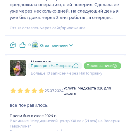
предложила операцию, я ей поверил. Сделала ее
уже через несколько дней. На следующий день я
уже был дома, через 3 дня работал, а очередь
неделю уже было совсем хорошо. Спасибо
Отзыв оставлен через сайт/приложение
большое. Убедила меня , сделала все хорошо и я
не пожалел.
0
Ответ клиники
Наталья
Проверен НаПоправку
После записи
7 отзывов
Больше 10 записей через НаПоправку
1
2
3
4
5
Услуга: Медкарта 026 для
23.07.2024
школы
все понравилось.
Прием был в июле 2024 г.
В клинике "Медицинский центр XXI век (21 век) на Валерия
Гаврилина"