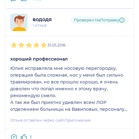
вододя
Проверен НаПоправку
1 отзыв
1
2
3
4
5
31.05.2016
хороший профессионал
Юлия исправляла мне носовую перегородку,
операция была сложная, нос у меня был сильно
травмирован, но все прошло хорошо, я очень
доволен что попал именно к этому врачу,
рекомендую смело.
А так же был приятно удивлен всем ЛОР
отделением больницы на Вавиловых, персоналу
тоже отдельное спасибо.
Отзыв оставлен через сайт/приложение
1