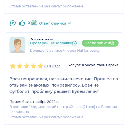
лечением результата не давали. Все изменилось,
Отзыв оставлен через сайт/приложение
когда я обратился к Юлии Александровне. Сразу
было принято решение о проведении операции,
которую она и провела в 21 веке. Результат не
0
Ответ клиники
переоценить: с операции прошел месяц, я
отлично дышу и в процессе восстановления смог
Ангелина
отказаться от капель. Теперь в моей жизни нет тех
Проверен НаПоправку
После записи
3 отзыва
и
3 оценки
проблем, которые я испытывал при затрудненном
Больше 15 записей через НаПоправку
дыхании. Также отмечу, что Юлия Александровна
очень добрый и отзывчивый человек. Она
1
2
3
4
5
консультировала меня, как по вопросам
Услуга: Консультация врача
29.11.2022
операции, так и на стадии восстановления, что
несомненно очень помогло.
Врач понравился, назначила лечение. Пришел по
отзывам знакомых, понравилось. Врач не
футболит, проблему решает. Будем лечит
Прием был в ноябре 2022 г.
В клинике "Медицинский центр XXI век (21 век) на Валерия
Гаврилина"
Отзыв оставлен через сайт/приложение