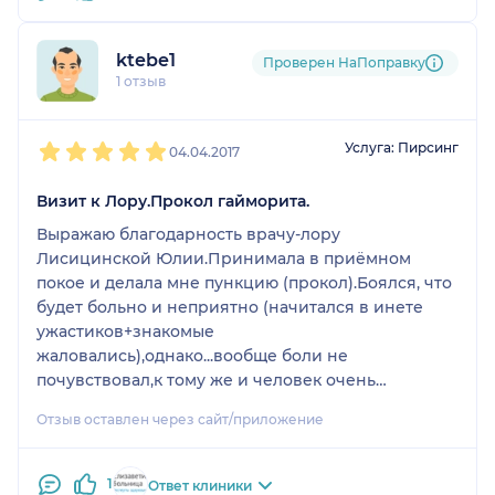
пункции нужно повторять каждые два дня до
полного исчезновения гноя. Не понимаю, зачем,
ktebe1
если отек был несильный и дополнительно
Проверен НаПоправку
1 отзыв
назначены антигистаминные, можно было
ограничится промыванием, а не травмировать
1
2
3
4
5
стенку носа каждый раз - это же тоже операция с
Услуга: Пирсинг
04.04.2017
возможностью осложнений, плюс ко всему
лишние дырки в костях черепа ничего хорошего
Визит к Лору.Прокол гайморита.
не несут, особенно в ВДП.. В общем, спасибо за
быструю и относительно безболезненную
Выражаю благодарность врачу-лору
пункцию, но методы терапии какие-то
Лисицинской Юлии.Принимала в приёмном
радикальные у Юлии Александровны :-)
покое и делала мне пункцию (прокол).Боялся, что
будет больно и неприятно (начитался в инете
ужастиков+знакомые
жаловались),однако...вообще боли не
почувствовал,к тому же и человек очень
приятный, в общем док которому можно
Отзыв оставлен через сайт/приложение
доверять, так что рекомендую!Спасибо, доктор!!!
1
Ответ клиники