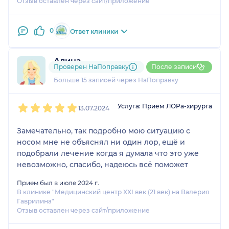
Отзыв оставлен через сайт/приложение
0
Ответ клиники
Алина
Проверен НаПоправку
После записи
14 отзывов
и
1 оценка
Больше 15 записей через НаПоправку
1
2
3
4
5
Услуга: Прием ЛОРа-хирурга
13.07.2024
Замечательно, так подробно мою ситуацию с
носом мне не объяснял ни один лор, ещё и
подобрали лечение когда я думала что это уже
невозможно, спасибо, надеюсь всё поможет
Прием был в июле 2024 г.
В клинике "Медицинский центр XXI век (21 век) на Валерия
Гаврилина"
Отзыв оставлен через сайт/приложение