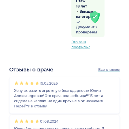
Стаж
18 лет
Высшая
категория
Документы
проверены
Это ваш
профиль?
Отзывы о враче
Все отзывы
1
2
3
4
5
1
2
3
4
5
1
2
3
4
5
1
2
3
4
5
19.05.2026
Хочу выразить огромную благодарность Юлии
Александровне! Это врач- волшебница!!! 13 лет я
сидела на каплях, ни один врач не мог назначить
нужного лечения, очень жаль, что не нашла раньше
Перейти к отзыву
Юлию Александровну. Прооперировали мой
сложный нос : была выполнена септопластика и
01.08.2024
вазотомия. Юлия Александровна очень внимательная
, переживала вместе со мной , мне было нелегко , тк
Юлия Александровна реально спасла мой нос. Я