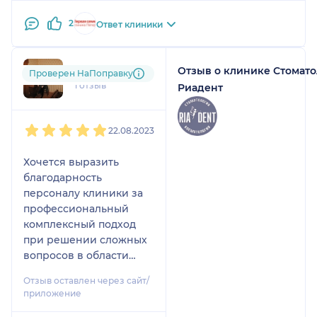
. Сделали мне восстановление зуба пломбой .
2
Ответ клиники
Отзыв о клинике Стомат
Марианна
Проверен НаПоправку
1 отзыв
Риадент
1
2
3
4
5
22.08.2023
Хочется выразить
благодарность
персоналу клиники за
профессиональный
комплексный подход
при решении сложных
вопросов в области
стоматологии и
Отзыв оставлен через сайт/
высоком уровне
приложение
сервиса их реализации.