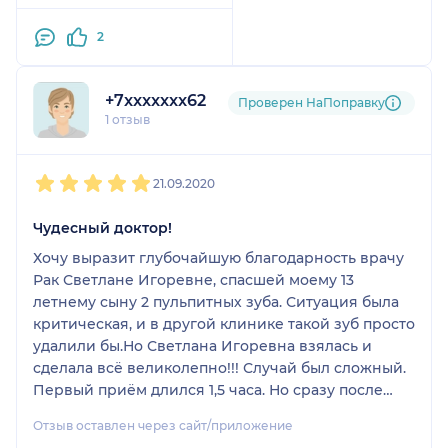
Сложилось очень
с доктором Громовой
приятное впечатление
2
Евгенией Андреевной.
о враче и
За один раз она
удовлетворение от
удалила мужу три зуба.
+7xxxxxxx62
выполненной им
Проверен НаПоправку
Процедура прошла
1 отзыв
работы.
быстро, безболезненно,
Я прошла
мой капризный супруг
1
2
3
4
5
терапевтическую
через час уже и не
21.09.2020
подготовку перед
вспоминал о походе в
протезированием у Рак
клинику! Доктор
Чудесный доктор!
Светланы Игоревны.
безупречна: вежливая,
Специалист
Хочу выразит глубочайшую благодарность врачу
уверенна и,
высочайшей категории!
Рак Светлане Игоревне, спасшей моему 13
несомненно,
Обладает навыками
летнему сыну 2 пульпитных зуба. Ситуация была
профессиональна
мгновенной
критическая, и в другой клинике такой зуб просто
психологической
удалили бы.Но Светлана Игоревна взялась и
помощи в стрессовой
сделала всё великолепно!!! Случай был сложный.
для пациента ситуации.
Первый приём длился 1,5 часа. Но сразу после
Потрясающие мягкие и
этого к ребенку пришло облегчение и зуб
Отзыв оставлен через сайт/приложение
нежные руки,
перестал болеть! Спасибо Вам дорогой доктор за