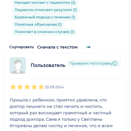
Находит контакт с пациентом (2)
Пациенты отмечают результат (1)
Бережный подход к лечению (1)
Понятные объяснения (1)
Помогает в сложных случаях (1)
Сортировать:
Проверен НаПоправку
Пользователь НаПоправку
1
2
3
4
5
25.09.2024
Пришла с ребенком, приятно удивлена, что
доктор лишнего не стал лечить и чистить,
который раз восхищает грамотный и честный
подход доктора. Сама я только у Светланы
Игоревны делаю чистку и лечение, что и всем