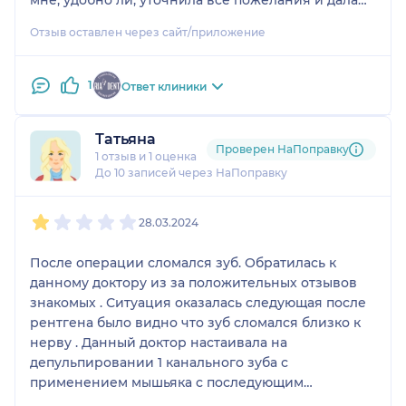
ценные рекомендации. Хотелось бы также
Отзыв оставлен через сайт/приложение
отметить ее ассистента Раису- слаженная работа
с доктором и совсем не осталось сомнения, что
результат будет отличный. Была в клинике
1
Ответ клиники
Риадент.
Татьяна
Проверен НаПоправку
1 отзыв
и
1 оценка
До 10 записей через НаПоправку
1
2
3
4
5
28.03.2024
После операции сломался зуб. Обратилась к
данному доктору из за положительных отзывов
знакомых . Ситуация оказалась следующая после
рентгена было видно что зуб сломался близко к
нерву . Данный доктор настаивала на
депульпировании 1 канального зуба с
применением мышьяка с последующим
установлением коронки . Когда я спросила