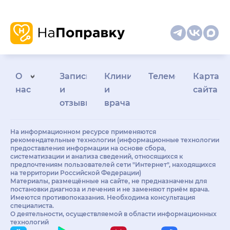
дела!
Не могу не отметить
персонал, который
является лицом
клиники. При встрече
всегда вежливы,
аккуратны,
О
Запись
Клиникам
Телемедицина
Карта
предупредительны,
нас
и
и
сайта
приятны в общении.
отзывы
врачам
Потрясающая чистота и
порядок, наличие
бытовых мелочей
На информационном ресурсе применяются
рекомендательные технологии (информационные технологии
делает посещение
предоставления информации на основе сбора,
клиники очень
систематизации и анализа сведений, относящихся к
комфортным.
предпочтениям пользователей сети "Интернет", находящихся
на территории Российской Федерации)
Не надо сомневаться,
Материалы, размещённые на сайте, не предназначены для
стоит ли приходить
постановки диагноза и лечения и не заменяют приём врача.
Имеются противопоказания. Необходима консультация
сюда для лечения,
специалиста.
обращение к
О деятельности, осуществляемой в области информационных
специалистам клиники
технологий