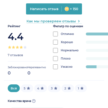
Написать отзыв
+ 150
Как мы проверяем отзывы
Рейтинг
Фильтр по оценкам
4.4
Отлично
progress:
85.714285714285
Хорошо
progress:
0%
Нормально
progress:
7 отзывов
0%
Плохо
progress:
0%
Ужасно
progress:
Заблокировано
Нерелевантно
0
0
14.285714285714285%
Всё
5
4
3
2
1
Качества врача