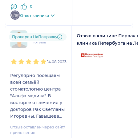
Отмечаю высокую
0
квалификацию
ортопеда Сокурова
Ответ клиники
Таймураза
Амурхановича, который
проводил
Отзыв о клинике Первая
dec....@....ru
Проверен НаПоправку
протезирование моего
1 отзыв
клиника Петербурга на 
мужа. Врач проявлял
деликатность в
1
2
3
4
5
общении с пациентом.
14.08.2023
Для минимизации
рисков осложнений
Регулярно посещаем
уделил особое
всей семьёй
внимание при выборе
стоматологию центра
материала съемных
"Альфа медика". В
зубных протезов и их
восторге от лечения у
подгонке, поскольку в
докторов Рак Светланы
анамнезе пациента –
Игоревны, Гавышева
сахарный диабет и
Сергея Юрьевича (
Отзыв оставлен через сайт/
тяжёлые сердечные
протезирование) . В
приложение
заболевания.
августе познакомились