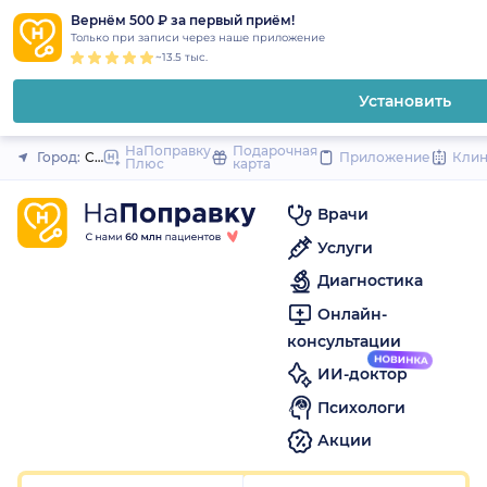
1
2
3
4
5
1
2
3
4
5
1
2
3
4
5
to
Вернём 500 ₽ за первый приём!
Закрыть
Только при записи через наше приложение
content
~13.5 тыс.
Установить
НаПоправку
Подарочная
Город:
Санкт-Петербург
Приложение
Кли
Плюс
карта
Врачи
Услуги
Диагностика
Онлайн-
консультации
ИИ-доктор
Психологи
Акции