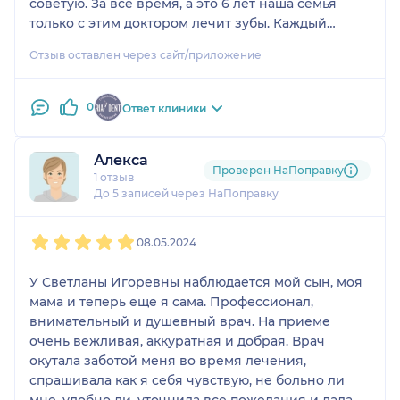
советую. За все время, а это 6 лет наша семья
только с этим доктором лечит зубы. Каждый
новый поход к ней, как праздник.
Отзыв оставлен через сайт/приложение
0
Ответ клиники
Алекса
Проверен НаПоправку
1 отзыв
До 5 записей через НаПоправку
1
2
3
4
5
08.05.2024
У Светланы Игоревны наблюдается мой сын, моя
мама и теперь еще я сама. Профессионал,
внимательный и душевный врач. На приеме
очень вежливая, аккуратная и добрая. Врач
окутала заботой меня во время лечения,
спрашивала как я себя чувствую, не больно ли
мне, удобно ли, уточнила все пожелания и дала