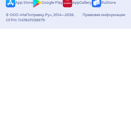
«РИАДЕНТ» позволит
App Store
Google Play
AppGallery
RuStore
сохранить ваше
здоровье.
© ООО «НаПоправку.Ру», 2014—2026.
Правовая информация
ОГРН: 1147847038679