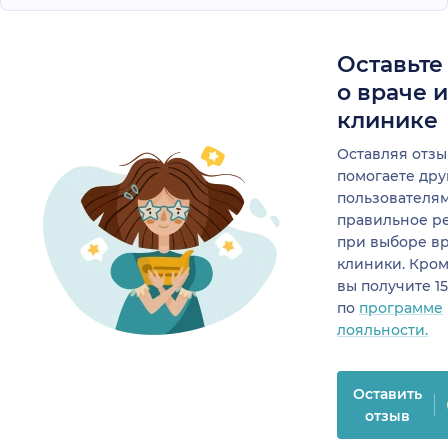
безграничного
доверия, которого
Оставьте
повезло случайно
встретить. В 2015 году
о враче 
она предотвратила
клинике
возникновение у меня
остеомиелита из-за
Оставляя отзы
некачественной
помогаете др
имплантации,
пользователя
проведенной у другого
правильное р
врача. Вылечила.
при выборе в
Качественно и быстро
клиники. Кром
решает периодически
вы получите 1
возникающие
по
программе
проблемы с лечением
лояльности.
или протезированием
зубов. Удивительный,
Оставить
отзывчивый,
отзыв
внимательный человек
и профессионал своего