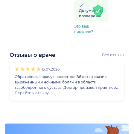
Документы
проверены
Это ваш
профиль?
Отзывы о враче
Все отзывы
1
2
3
4
5
15.07.2026
Обратились к врачу ( пациентке 86 лет) в связи с
выраженными ночными болями в области
тазобедренного сустава. Доктор произвел приятное
впечатление. Подробно прокомментировал данные
Перейти к отзыву
МРТ. Уверенно поставил диагноз, назначил лечение.
Выполнил блокаду болезненного очага, сеанс
ударно-волновой терапии, что принесло быстрый
эффект..