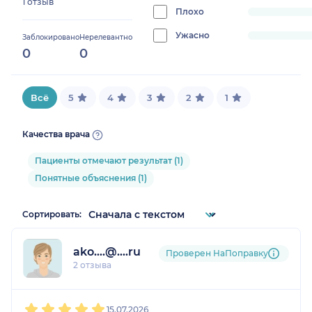
1 отзыв
0%
Плохо
progress:
0%
Ужасно
progress:
Заблокировано
Нерелевантно
0
0
0%
Всё
5
4
3
2
1
Качества врача
Пациенты отмечают результат (1)
Понятные объяснения (1)
Сортировать:
ako....@....ru
Проверен НаПоправку
2 отзыва
1
2
3
4
5
15.07.2026