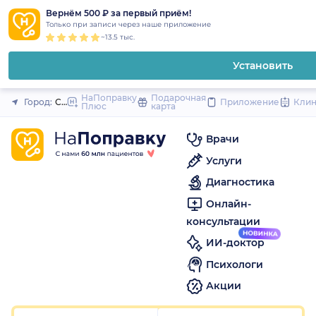
1
2
3
4
5
1
2
3
4
5
1
2
3
4
5
to
Вернём 500 ₽ за первый приём!
Закрыть
Только при записи через наше приложение
content
~13.5 тыс.
Установить
НаПоправку
Подарочная
Город:
Санкт-Петербург
Приложение
Кли
Плюс
карта
Врачи
Услуги
Диагностика
Онлайн-
консультации
ИИ-доктор
Психологи
Акции