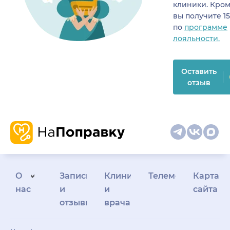
клиники. Кром
вы получите 1
по
программе
лояльности.
Оставить
отзыв
О
Запись
Клиникам
Телемедицина
Карта
нас
и
и
сайта
отзывы
врачам