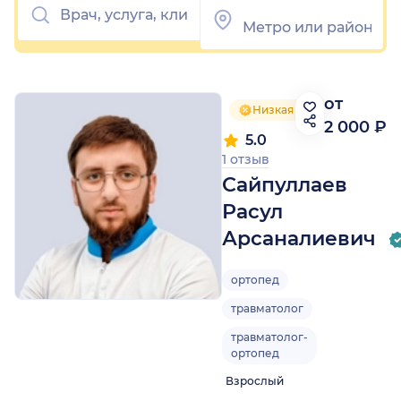
от
Низкая цена приёма
2 000 ₽
5.0
1 отзыв
Сайпуллаев
Расул
Арсаналиевич
ортопед
травматолог
травматолог-
ортопед
Взрослый