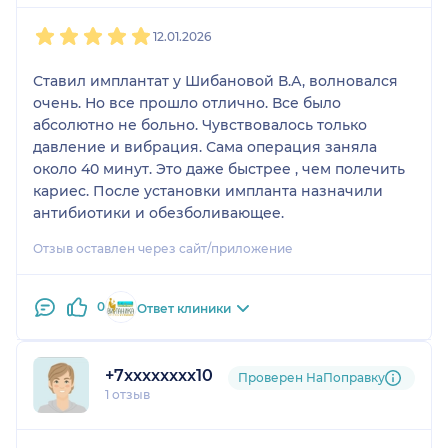
1
2
3
4
5
12.01.2026
Ставил имплантат у Шибановой В.А, волновался
очень. Но все прошло отлично. Все было
абсолютно не больно. Чувствовалось только
давление и вибрация. Сама операция заняла
около 40 минут. Это даже быстрее , чем полечить
кариес. После установки импланта назначили
антибиотики и обезболивающее.
Отзыв оставлен через сайт/приложение
0
Ответ клиники
+7xxxxxxxx10
Проверен НаПоправку
1 отзыв
1
2
3
4
5