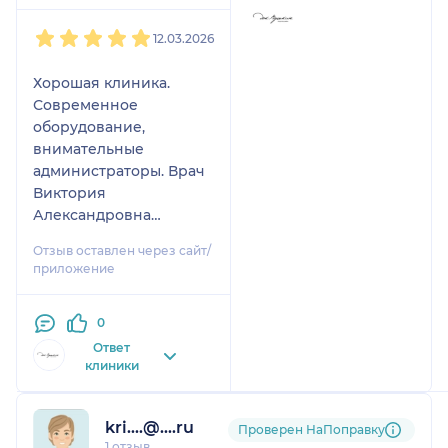
1
2
3
4
5
12.03.2026
Хорошая клиника.
Современное
оборудование,
внимательные
администраторы. Врач
Виктория
Александровна
провела лечение
Отзыв оставлен через сайт/
аккуратно и
приложение
качественно, подробно
объяснили ситуацию,не
0
навязывали лишних
услуг. Цены
Ответ
клиники
адекватные.
Рекомендую 👍🏻
kri....@....ru
Проверен НаПоправку
1 отзыв