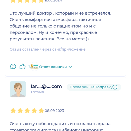
11.06.2024
не больно, не страшно,
все настолько
Это лучший доктор , который мне встречался.
доброжелательны и при
Очень комфортная атмосфера, тактичное
этом
общение не только с пациентом но и с
высокопрофессиональн
персоналом. Ну и конечно, прекрасные
ы! Огромное спасибо и
результаты лечения. Все на месте ))
ассистентам, и
Отзыв оставлен через сайт/приложение
администраторам, и
старшей медсестре -
благодаря им
1
Ответ клиники
обстановка в клинике
комфортная, спокойная,
нет ощущения
lar....@....com
Проверен НаПоправку
напряжения и страха.
1 отзыв
Верю, что клиника будет
процветать, и не
1
2
3
4
5
прощаюсь) И всем
08.09.2023
теперь советую
обращаться сюда!
Очень хочу поблагодарить и похвалить врача
стоматолога-хирурга Шибанову Викторию