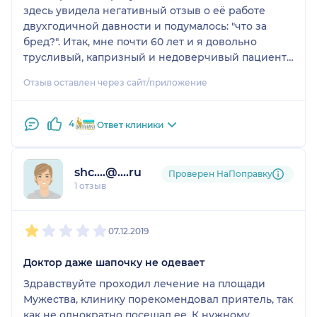
здесь увидела негативный отзыв о её работе
двухгодичной давности и подумалось: "что за
бред?". Итак, мне почти 60 лет и я довольно
трусливый, капризный и недоверчивый пациент
на фоне полученного опыта в советский период.)
Отзыв оставлен через сайт/приложение
У Виктории Александровны за три года я
получила разнообразное лечение: глубокий
кариес с восстановлением зуба пломбированием,
4
Ответ клиники
пломбировку каналов, удаление зубов, установку
импланта. Виктория Александровна отличный
специалист, ответственный профессионал.
shc....@....ru
Проверен НаПоправку
Работает уверенно, чётко, скрупулёзно и
1 отзыв
вдумчиво по индивидуальным особенностям
лечения. Всегда корректна. О гигиенических
1
2
3
4
5
аспектах обслуживания вести обсуждения не
07.12.2019
имеет смысла, как и по клинике. Оплата услуг
всегда в соответствии с объёмом выполненных
Доктор даже шапочку не одевает
работ, никакие дополнительные услуги не
Здравствуйте проходил лечение на площади
навязываются, в т. ч. варианты объёма работ
Мужества, клинику порекомендовал приятель, так
предварительно обсуждаются и согласовывается.
как не однократно посещал ее. К нужному