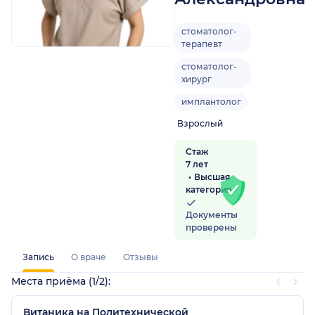
стоматолог-
терапевт
стоматолог-
хирург
имплантолог
Взрослый
Стаж
7 лет
Высшая
категория
Документы
проверены
Запись
О враче
Отзывы
Места приёма (1/2):
Витаника на Политехнической