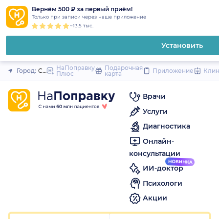
1
2
3
4
5
1
2
3
4
5
1
2
3
4
5
to
Вернём 500 ₽ за первый приём!
Закрыть
Только при записи через наше приложение
content
~13.5 тыс.
Установить
НаПоправку
Подарочная
Город:
Санкт-Петербург
Приложение
Кли
Плюс
карта
Врачи
Услуги
Диагностика
Онлайн-
консультации
ИИ-доктор
Психологи
Акции