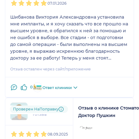
07.01.2026
Шибанова Виктория Александровна установила
мне импланты, и я хочу сказать что все прошло на
высшем уровне, я обратился к ней за помощью и
не ошибся в выборе. Все стадии - от подготовки
до самой операции - были выполнены на высшем
уровне, я выражаю искреннюю благодарность
доктору за ее работу! Теперь у меня стоят
качественные импланты вместо недостающих
Отзыв оставлен через сайт/приложение
зубов, и я с радостью улыбаюсь. Безусловно,
рекомендую этого врача.
0
Ответ клиники
Отзыв о клинике Стомат
Мария
Проверен НаПоправку
1 отзыв
Доктор Пушкин
1
2
3
4
5
08.09.2025