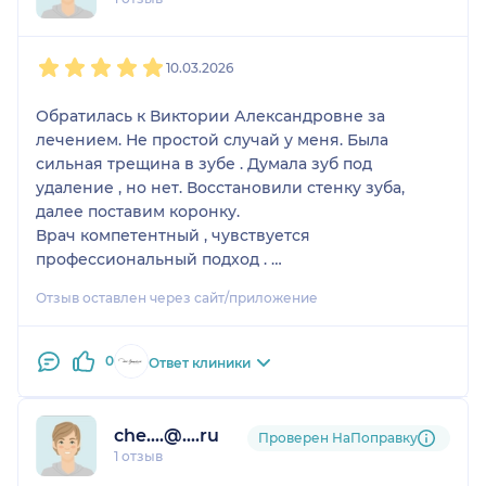
1
2
3
4
5
10.03.2026
Обратилась к Виктории Александровне за
лечением. Не простой случай у меня. Была
сильная трещина в зубе . Думала зуб под
удаление , но нет. Восстановили стенку зуба,
далее поставим коронку.
Врач компетентный , чувствуется
профессиональный подход .
Обязательно буду рекомендовать.
Отзыв оставлен через сайт/приложение
0
Ответ клиники
che....@....ru
Проверен НаПоправку
1 отзыв