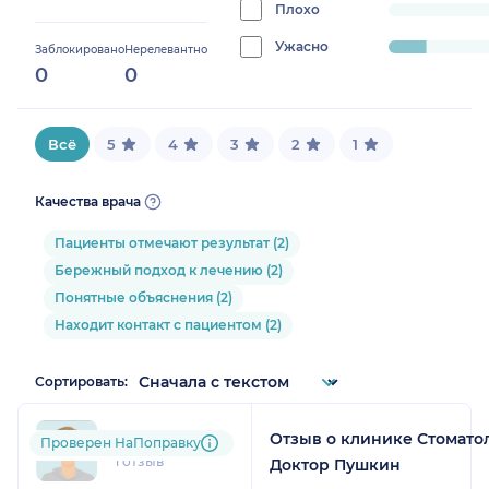
0%
Плохо
progress:
0%
Ужасно
progress:
Заблокировано
Нерелевантно
0
0
11.11111111111111%
Всё
5
4
3
2
1
Качества врача
Пациенты отмечают результат (2)
Бережный подход к лечению (2)
Понятные объяснения (2)
Находит контакт с пациентом (2)
Сортировать:
Отзыв о клинике Стомато
mak....@....ru
Проверен НаПоправку
1 отзыв
Доктор Пушкин