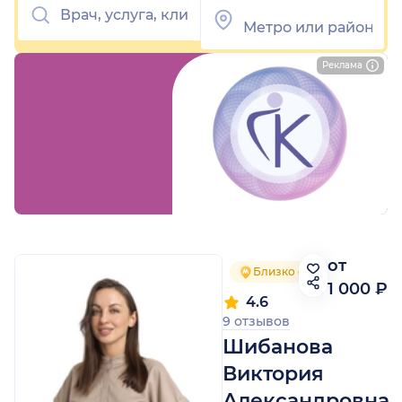
Реклама
от
Близко от метро
Ре
1 000 ₽
4.6
9 отзывов
Шибанова
Виктория
Александровна