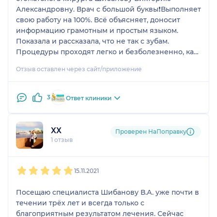
Александровну. Врач с большой буквы❗️Выполняет
свою работу на 100%. Всё объясняет, доносит
информацию грамотным и простым языком.
Показала и рассказала, что не так с зубам.
Процедуры проходят легко и безболезненно, как
будто к тебе совсем не прикасаются. После
Отзыв оставлен через сайт/приложение
наглядно продемонстрировала работу и дала
рекомендации. После выполненных процедур я
поняла, что попала в руки профессионала своего
3
Ответ клиники
дела и компетентного врача. Теперь буду
доверять свои зубы только ей. Успехов и
побольше хороших пациентов! Доктор, с которым
ХХ
Проверен НаПоправку
можно расслабиться и наслаждаться лечением!
1 отзыв
Золотые легкие ручки!
1
2
3
4
5
15.11.2021
Посещаю специалиста Шибанову В.А. уже почти в
течении трёх лет и всегда только с
благоприятным результатом лечения. Сейчас