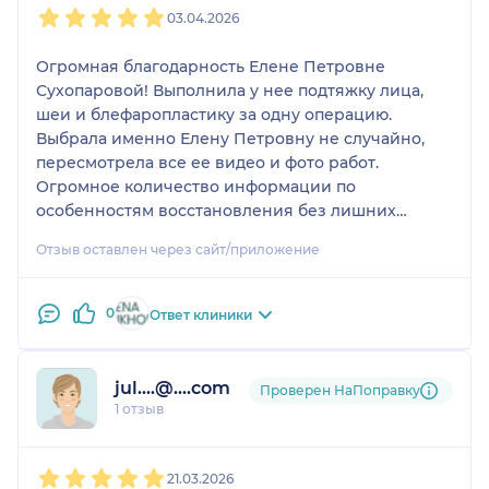
03.04.2026
Огромная благодарность Елене Петровне
Сухопаровой! Выполнила у нее подтяжку лица,
шеи и блефаропластику за одну операцию.
Выбрала именно Елену Петровну не случайно,
пересмотрела все ее видео и фото работ.
Огромное количество информации по
особенностям восстановления без лишних
преукрас. Сравнивала с другими хирургами, но
Отзыв оставлен через сайт/приложение
уверенность только в Елене Петровне.
Невероятная поддержка до и после операции,
хотя тревоги было ноль!
0
Ответ клиники
Через месяц после операции меня увидели
знакомые и стали засыпать комплиментами. Мне
говорят -10 -15 лет точно. Я в молодости не была
jul....@....com
Проверен НаПоправку
такой красивой как сейчас!
1 отзыв
1
2
3
4
5
21.03.2026