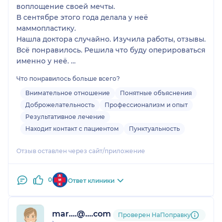
воплощение своей мечты.
В сентябре этого года делала у неё
маммопластику.
Нашла доктора случайно. Изучила работы, отзывы.
Всё понравилось. Решила что буду оперироваться
именно у неё.
Записалась на личную консультацию.
Что понравилось больше всего?
При живом общении доктор понравилась ещё
больше 😊
Внимательное отношение
Понятные объяснения
Моё решение идти именно к ней стало
Доброжелательность
Профессионализм и опыт
стопроцентным.
Результативное лечение
На консультации она всё понятно объяснила,
Находит контакт с пациентом
Пунктуальность
рассказала нюансы связанные с операцией.
В день операции Елена Петровна пришла ко мне
Отзыв оставлен через сайт/приложение
в палату, долго беседовала, успокаивала.
Отношение очень доброжелательное и
0
участливое.
Ответ клиники
После операции доктор постоянно на связи,
очень быстро отвечает на все вопросы.
Вы не остаётесь с ними один на один.
mar....@....com
Проверен НаПоправку