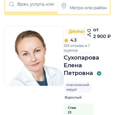
от
Выбор пациентов 2025
2 900 ₽
4.3
103 отзыва
и
1
оценка
Сухопарова
Елена
Петровна
пластический
хирург
Взрослый
Стаж
23