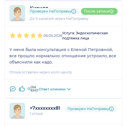
отвечает на все интересующие вопросы, очень
Кирилл
обаятельная женщина, профессионал своего
Проверен НаПоправку
После записи
1 отзыв
дела!!! Обязательно порекомендую своим
До 5 записей через НаПоправку
знакомым и при необходимости обращусь сама.
1
2
3
4
5
Услуга: Эндоскопическая
06.04.2026
подтяжка лица
У меня была консультация с Еленой Петровной,
все прошло нормально: отношение устроило, все
объяснили как надо.
Отзыв оставлен через колл-центр
0
Ответ клиники
+7xxxxxxxx81
Проверен НаПоправку
1 отзыв
1
2
3
4
5