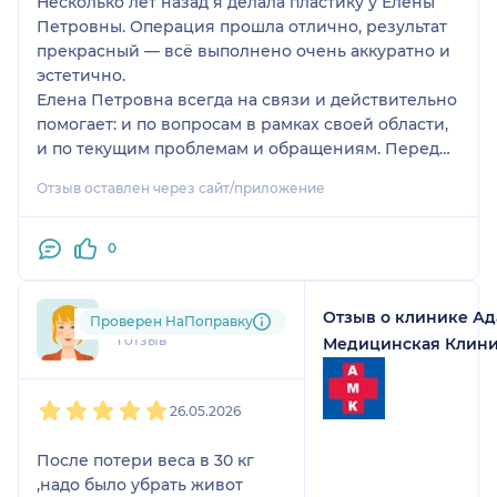
Несколько лет назад я делала пластику у Елены
Петровны. Операция прошла отлично, результат
прекрасный — всё выполнено очень аккуратно и
эстетично.
Елена Петровна всегда на связи и действительно
помогает: и по вопросам в рамках своей области,
и по текущим проблемам и обращениям. Перед
операцией она подробно всё объясняет,
Отзыв оставлен через сайт/приложение
рассказывает, что будет происходить во время
процедуры и как будет проходить
послеоперационный период.
0
Отдельное спасибо за внимательность,
Отзыв о клинике Ад
Яна
профессионализм и высокий уровень эстетики —
Проверен НаПоправку
1 отзыв
я очень довольна!
Медицинская Клин
1
2
3
4
5
26.05.2026
После потери веса в 30 кг
,надо было убрать живот