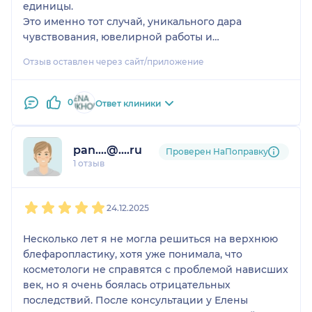
единицы.
Это именно тот случай, уникального дара
чувствования, ювелирной работы и
потрясающего тепла.
Отзыв оставлен через сайт/приложение
У Елены Петровны в руках будто происходит
волшебство.
Она делает всё с такой лёгкостью.
0
Ответ клиники
Это именно практик.
А какая душевная она.
Я нашла просто случайно Елену П. в соц сетях и с
pan....@....ru
Проверен НаПоправку
первого взгляда влюбилась в её шикарные и
1 отзыв
профессиональные, натуральные работы.
Она понимает всё с полуслова и чувсьвует
1
2
3
4
5
каждого человека.
24.12.2025
Это уникально.
А какое общение, ты чувствуешь себя так приятно
Несколько лет я не могла решиться на верхнюю
и комфортно.
блефаропластику, хотя уже понимала, что
Я 1 млн. раз благодарна за такую работу и
косметологи не справятся с проблемой нависших
отношение и любовь.
век, но я очень боялась отрицательных
И ещё восстановление прошло на ура!!!
последствий. После консультации у Елены