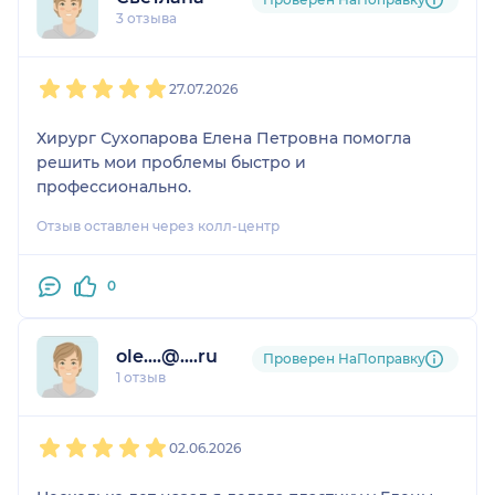
3 отзыва
1
2
3
4
5
27.07.2026
Хирург Сухопарова Елена Петровна помогла
решить мои проблемы быстро и
профессионально.
Отзыв оставлен через колл-центр
0
ole....@....ru
Проверен НаПоправку
1 отзыв
1
2
3
4
5
02.06.2026