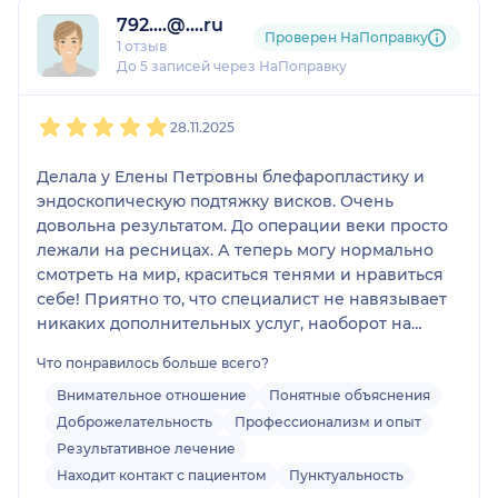
рекомендую Елену Петровну как первоклассного
792....@....ru
Проверен НаПоправку
хирурга.
1 отзыв
До 5 записей через НаПоправку
1
2
3
4
5
28.11.2025
Делала у Елены Петровны блефаропластику и
эндоскопическую подтяжку висков. Очень
довольна результатом. До операции веки просто
лежали на ресницах. А теперь могу нормально
смотреть на мир, краситься тенями и нравиться
себе! Приятно то, что специалист не навязывает
никаких дополнительных услуг, наоборот на
консультации на счет моих дополнительных
Что понравилось больше всего?
«хотелок» сказала: это вам не надо, а вот здесь
поможет массажер. Также Елена Петровна очень
Внимательное отношение
Понятные объяснения
внимательна, приятна в общении, отвечает на все
Доброжелательность
Профессионализм и опыт
вопросы и всегда на связи.
Результативное лечение
Находит контакт с пациентом
Пунктуальность