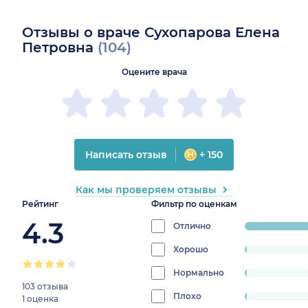
Отзывы о враче Сухопарова Елена
Петровна
(104)
Оцените врача
Написать отзыв
+ 150
Как мы проверяем отзывы
Рейтинг
Фильтр по оценкам
4.3
Отлично
progress:
92.307692307
Хорошо
progress:
0.9615384615384616%
Нормально
progress:
103 отзыва
0.9615384615384616%
Плохо
progress:
1 оценка