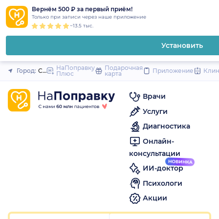
1
2
3
4
5
1
2
3
4
5
1
2
3
4
5
to
Вернём 500 ₽ за первый приём!
Закрыть
Только при записи через наше приложение
content
~13.5 тыс.
Установить
НаПоправку
Подарочная
Город:
Санкт-Петербург
Приложение
Кли
Плюс
карта
Врачи
Услуги
Диагностика
Онлайн-
консультации
ИИ-доктор
Психологи
Акции