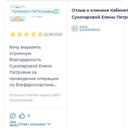
Отзыв о клинике Кабинет
lut....@....ru
Проверен НаПоправку
1 отзыв
Сухопаровой Елены Пет
1
2
3
4
5
22.08.2025
Хочу выразить
огромную
благодарность
Сухопаровой Елене
Петровне за
проведение операции
по блефаропластике
верхних век. Очень
Отзыв оставлен через сайт/
долго выбирала
приложение
хирурга, но после
общения с Еленой
0
Петровной сомнений
не осталось. На
Ответ клиники