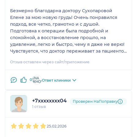
Безмерно благодарна доктору Сухопаровой
Елене за мою новую грудь! Очень понравился
подход, все четко, грамотно и с душой.
Подготовка к операции была подробной и
спокойной, а восстановление прошло, на
удивление, легко и быстро, чему я даже не верю!
Чувствуется, что доктор переживает за пациенток
не только в операционной, но и после, потому что
Отзыв оставлен через сайт/приложение
на связи буквально 24/7 и можно задать
абсолютно любой вопрос. Результат превзошел
ожидания! Очень красиво, гармонично и
0
Ответ клиники
натурально. Спасибо за Ваш труд и теплое
отношение!
+7xxxxxxxx04
Проверен НаПоправку
1 отзыв
1
2
3
4
5
25.02.2026