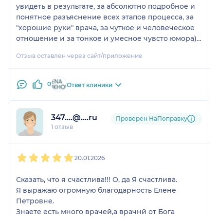
отслеживала свою
увидеть в результате, за абсолютно подробное и
работу, давала
понятное разъяснение всех этапов процесса, за
рекомендации. Уже
"хорошие руки" врача, за чуткое и человеческое
сейчас по прошествии
отношение и за тонкое и умесное чувсто юмора)))
двух недель, виден
Как результат для меня, прекрасно выполненная
Отзыв оставлен через сайт/приложение
результат, которому я
операция Верхняя блефаропластика (глаза+лоб/
очень рада. Ещё раз
виски).. Послеоперационный период прошел
благодарю своего
легко и без осложнений. Синяков практичесмки
0
Ответ клиники
любимого доктора и
не было) через 5 дней ходила уже без темных
всех сотрудников в
очков), а сейчас с удовольствием смотрю на себя
клинике. Счастья и
в зеркале) Спасибо большое Доброй
347....@....ru
Проверен НаПоправку
здоровья Вам!!!
Волшебнице)))
1 отзыв
Спасибо!!!
1
2
3
4
5
20.01.2026
Сказать, что я счастлива!!! О, да Я счастлива.
Я выражаю огромную благодарность Елене
Петровне.
Знаете есть много врачей,а врачнй от Бога