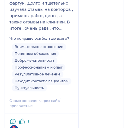
фартук . Долго и тщательно
изучала отзывы на докторов ,
примеры работ, цены , а
также отзывы на клиники. В
итоге , очень рада , что
выбрала Елену Петровну и
Что понравилось больше всего?
клинику Адамант « АМК» . На
самой первой консультации
Внимательное отношение
доктор все подробно
Понятные объяснения
рассказала , показала и
Доброжелательность
объяснила . Также , дала
Профессионализм и опыт
рекомендации по подготовке
Результативное лечение
к операции , которых я
Находит контакт с пациентом
тщательно придерживалась .
Пунктуальность
В назначенный день
операция прошла успешно ,
Отзыв оставлен через сайт/
за время наркоза , я как буто
приложение
выспалась 😄 а результат
меня очень меня порадовал -
1
плоский живот , красивый