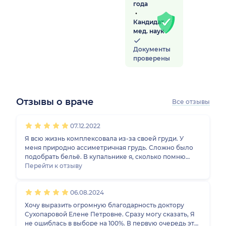
года
Кандидат
мед. наук
Документы
проверены
Отзывы о враче
Все отзывы
1
2
3
4
5
1
2
3
4
5
1
2
3
4
5
1
2
3
4
5
07.12.2022
Я всю жизнь комплексовала из-за своей груди. У
меня природно ассиметричная грудь. Сложно было
подобрать бельё. В купальнике я, сколько помню
себя, стеснялась. Решиться на операцию было
Перейти к отзыву
непросто, но я понимала, что это необходимо.
Никакого другого пути в решении данной проблемы я
06.08.2024
не видела. Обошла несколько клиник, хирургов.
Только Елена Петровна смогла меня убедить, что
Хочу выразить огромную благодарность доктору
конечный результат стоит того, чтобы сделать
Сухопаровой Елене Петровне. Сразу могу сказать, Я
операцию. После операции заживление происходило
не ошиблась в выборе на 100%. В первую очередь это