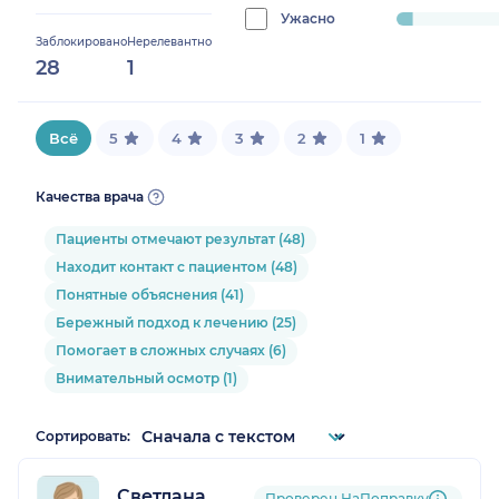
0.9615384615384616%
Ужасно
progress:
Заблокировано
Нерелевантно
4.807692307692308%
28
1
Всё
5
4
3
2
1
Качества врача
Пациенты отмечают результат (48)
Находит контакт с пациентом (48)
Понятные объяснения (41)
Бережный подход к лечению (25)
Помогает в сложных случаях (6)
Внимательный осмотр (1)
Сортировать:
Светлана
Проверен НаПоправку