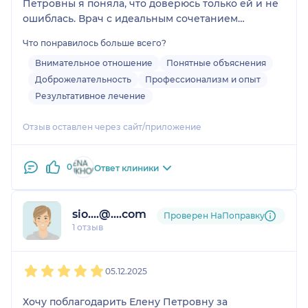
Быстро и даде не заметила.
Петровны я поняла, что доверюсь только ей и не
ошиблась. Врач с идеальным сочетанием
профессионализма, внимания и открытости.
Что понравилось больше всего?
Операция прошла под общим наркозом,
абсолютно без боли, и даже без синяков. Прошло
Внимательное отношение
Понятные объяснения
почти два месяца и результат мне нравится все
Доброжелательность
Профессионализм и опыт
больше и больше, жалею только, что не сделала
Результативное лечение
этого раньше.
Отзыв оставлен через сайт/приложение
0
Ответ клиники
sio....@....com
Проверен НаПоправку
1 отзыв
1
2
3
4
5
05.12.2025
Хочу поблагодарить Елену Петровну за