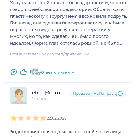
Хочу начать свой отзыв с благодарности и, честно
говоря, с небольшой предыстории. Обратиться к
пластическому хирургу меня вдохновила подруга.
Год назад она сделала блефаропластику, и я была
поражена: я видела результаты операций у
многих, но то, как сделали ей, было просто
идеалом. Форма глаз осталась родной, не было
никакого «оперированного» взгляда — просто
Отзыв оставлен через сайт/приложение
свежий, отдохнувший вид. Тогда я твердо решила:
мне нужен тот же врач.
1
Ответ клиники
Этим врачом стала Елена Петровна Сухопарова.
Когда я пришла на консультацию, мои ожидания
только подтвердились. Елена — удивительный
ele....@....ru
Проверен НаПоправку
специалист. Она не просто «назначила
1 отзыв
операцию», она села и час объясняла мне план
работы, разложила по полочкам, что и зачем мы
1
2
3
4
5
будем делать. Сама операция (блефаропластика +
22.02.2026
подтяжка верхней трети) прошла как в лучших
снах. В клинике идеальные условия: прекрасная
Эндоскопическая подтяжка верхней части лица ,