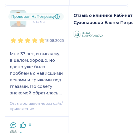
консультации доктор
подробно рассказала о
предстоящей операции,
Отзыв о клинике Кабинет
+7xxxxxxxx47
Проверен НаПоправку
ответила на все мои
1 отзыв
Сухопаровой Елены Петр
вопросы. Операция
проходила под местной
1
2
3
4
5
анестезией, никакой
13.08.2025
боли не чувствовала.
Врач постоянно
Мне 37 лет, и выгляжу,
комментировала свои
в целом, хорошо, но
действия и проведя в
давно уже была
комфортной палате два
проблема с нависшими
часа я уехала домой с
веками и грыжами под
подробнейшими
глазами. По совету
рекомендациями по
знакомой обратилась к
дальнейшей
Елене Петровне. Она
Отзыв оставлен через сайт/
реабилитации. Елена
убедила сделать не
приложение
Петровна ежедневно
только круговую
была на связи. Просила
блефаро, но еще и
прислать фотографии,
0
эндоскопию верхней
давала рекомендации.
трети. Как оказалось, в