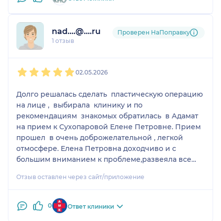
советы.
nad....@....ru
Проверен НаПоправку
1 отзыв
1
2
3
4
5
02.05.2026
Долго решалась сделать пластическую операцию
на лице , выбирала клинику и по
рекомендациям знакомых обратилась в Адамат
на прием к Сухопаровой Елене Петровне. Прием
прошел в очень доброжелательной , легкой
отмосфере. Елена Петровна доходчиво и с
большим вниманием к проблеме,развеяла все
мои сомнения, я согласилась без раздумий!
Отзыв оставлен через сайт/приложение
Очень довольна, что я попала именно к этому
высококвалифицированному специалисту!
Никаких видимых швов и тем более рубцов нет
0
Ответ клиники
совсем!!! Золотые ручки!!! Каждый день на связи,