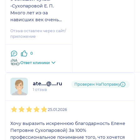
-Сухопаровой Е. П.
Много лет из-за
нависших век очень
тяжело было
Отзыв оставлен через сайт/
глазам(постоянно
приложение
сонное состояние),
поэтому в свои 67лет,
0
решилась на операцию,
хотя очень боялась. Но
Ответ клиники
благодаря чуткому
отношению к своим
пациентам и большому
ate....@....ru
Проверен НаПоправку
профессионализму, всё
1 отзыв
прошло замечательно.
Я получила не только
1
2
3
4
5
открытый (лёгкий)
25.01.2026
взгляд, но и отличный
косметический
Хочу выразить искреннюю благодарность Елене
результат. Елена
Петровне Сухопаровой) За 100%
Петровна каждодневно
профессиональное понимание того, что хочется