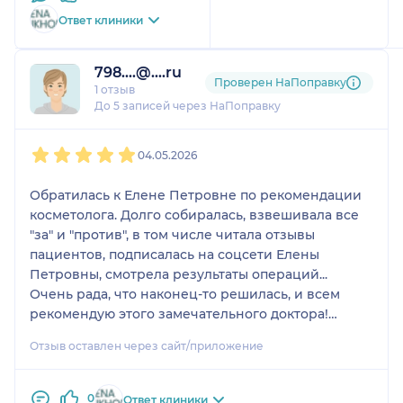
готова помочь вам
натурально.
Ответ клиники
восуществлении вашей
Я очень довольна
мечты 👌 я сама , также , буду
результатом.
798....@....ru
в ближайшее время делать
На консультации Елена
Проверен НаПоправку
1 отзыв
маммопластику у Елены
Петровна очень
До 5 записей через НаПоправку
Петровны. Такое полное
расположила к себе,что
преображение 😉
мы сразу же назначили
1
2
3
4
5
дату операции без
04.05.2026
раздумья.
Реабилитация прошло
Обратилась к Елене Петровне по рекомендации
хорошо, Елена
косметолога. Долго собиралась, взвешивала все
Петровна всегда была
"за" и "против", в том числе читала отзывы
на связи и отвечала на
пациентов, подписалась на соцсети Елены
все вопросы ,она очень
Петровны, смотрела результаты операций...
трепетно относится к
Очень рада, что наконец-то решилась, и всем
каждому своему
рекомендую этого замечательного доктора!
пациенту.
Очень важно было то, что после операции Елена
Отзыв оставлен через сайт/приложение
Всегда буду советовать
Петровна всегда на связи, контролирует течение
только ее.
послеоперационного периода, дает
своевременно рекомендации, очень нужные
0
Ответ клиники