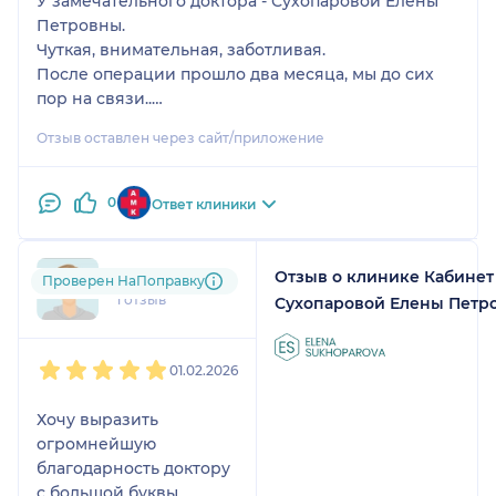
У замечательного доктора - Сухопаровой Елены
внутри — молодой и энергичной!
Петровны.
Чуткая, внимательная, заботливая.
После операции прошло два месяца, мы до сих
пор на связи..
Переживает за каждую свою пациентку всей
Отзыв оставлен через сайт/приложение
душой.
Результат операции превзошел все ожидания.
15 лет, как рукой сняло.
0
Ответ клиники
Однозначно рекомендую Елену Петровну! Она
лучшая!
Отзыв о клинике Кабинет
+7xxxxxxxx10
Проверен НаПоправку
1 отзыв
Сухопаровой Елены Петр
1
2
3
4
5
01.02.2026
Хочу выразить
огромнейшую
благодарность доктору
с большой буквы