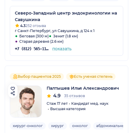
Северо-Западный центр эндокринологии на
Савушкина
4.3
252 отзыва
г Санкт-Петербург, ул Савушкина, д 124 к 1
Беговая (300 м)
Зенит (1.8 км)
Старая деревня (2.6 км)
показать
+7 (812) 565-11-12
Выбор пациентов 2025
Есть ученая степень
Палтышев Илья Александрович
4.9
35 отзывов
Стаж 17 лет
Кандидат мед. наук
Высшая категория
хирург-онколог
хирург
онколог
абдоминальный хи