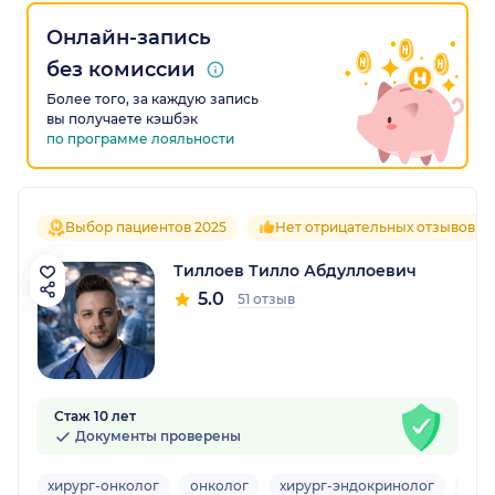
Онлайн-запись
без комиссии
Более того, за каждую запись
вы получаете кэшбэк
по программе лояльности
Выбор пациентов 2025
Нет отрицательных отзывов
Тиллоев Тилло Абдуллоевич
5.0
51 отзыв
Стаж 10 лет
Документы проверены
хирург-онколог
онколог
хирург-эндокринолог
вра