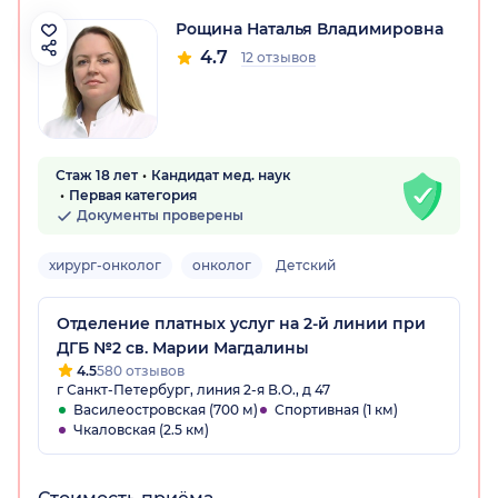
Рощина Наталья Владимировна
4.7
12 отзывов
Стаж 18 лет
Кандидат мед. наук
Первая категория
Документы проверены
хирург-онколог
онколог
Детский
Отделение платных услуг на 2-й линии при
ДГБ №2 св. Марии Магдалины
4.5
580 отзывов
г Санкт-Петербург, линия 2-я В.О., д 47
Василеостровская (700 м)
Спортивная (1 км)
Чкаловская (2.5 км)