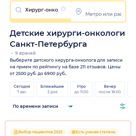
Очистить
Детские хирурги-онкологи
Санкт-Петербурга
9 врачей
Выберите детского хирурга-онколога для записи
на прием по рейтингу на базе 211 отзывов. Цены
от 2500 руб. до 6900 руб..
Сегодня
Ближайшие
Утро
Вечер
В
7 авг.
3 дня
до 11:00
после 18:00
8 а
Выбор пациентов 2025
Есть ученая степень