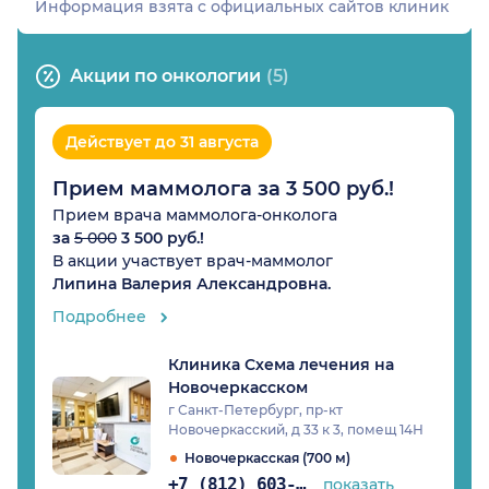
Информация взята c официальных сайтов клиник
Акции по онкологии
(5)
Действует до 31 августа
Прием маммолога за 3 500 руб.!
Прием врача маммолога-онколога
за
5 000
3 500 руб.!
В акции участвует врач-маммолог
Липина Валерия Александровна.
Подробнее
Клиника Схема лечения на
Новочеркасском
г Санкт-Петербург, пр-кт
Новочеркасский, д 33 к 3, помещ 14Н
Новочеркасская (700 м)
+7 (812) 603-51-60
показать