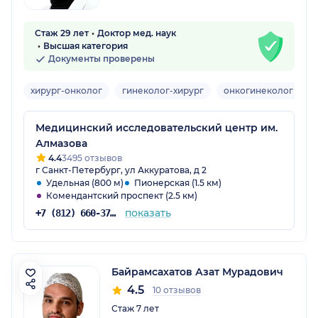
Стаж 29 лет
Доктор мед. наук
Высшая категория
Документы проверены
хирург-онколог
гинеколог-хирург
онкогинеколог
Д
Медицинский исследовательский центр им.
Алмазова
4.4
3495 отзывов
г Санкт-Петербург, ул Аккуратова, д 2
Удельная (800 м)
Пионерская (1.5 км)
Комендантский проспект (2.5 км)
показать
+7 (812) 660-37-06
Байрамсахатов Азат Мурадович
4.5
10 отзывов
Стаж 7 лет