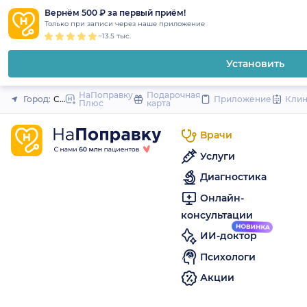
1
2
3
4
5
to
Вернём 500 ₽ за первый приём!
Закрыть
Только при записи через наше приложение
content
~13.5 тыс.
Установить
НаПоправку
Подарочная
Город:
Санкт-Петербург
Приложение
Кли
Плюс
карта
Врачи
Услуги
Диагностика
Онлайн-
консультации
ИИ-доктор
Психологи
Акции