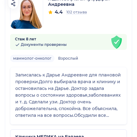
Андреевна
4.4
102 отзыва
Стаж 8 лет
Документы проверены
маммолог-онколог
Взрослый
Записалась к Дарье Андреевне для плановой
проверки.Долго выбирала врача и клинику и
остановилась на Дарье. Доктор задала
вопросы о состоянии здоровья,заболеваниях
и т. д. Сделали узи. Доктор очень
доброжелательна, спокойна. Все объяснила,
ответила на все вопросы.Обсудили все
моменты.Приду ещё обязательно. Доктор
располагается к себе. Профессионал!
спасибо.
Клиника МЕДИКА на Бадаева