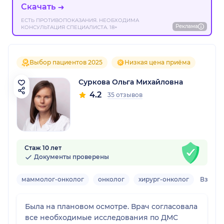
Скачать
ЕСТЬ ПРОТИВОПОКАЗАНИЯ. НЕОБХОДИМА
Реклама
КОНСУЛЬТАЦИЯ СПЕЦИАЛИСТА. 18+
Выбор пациентов 2025
Низкая цена приёма
Суркова Ольга Михайловна
4.2
35 отзывов
Стаж 10 лет
Документы проверены
маммолог-онколог
онколог
хирург-онколог
Взрос
Была на плановом осмотре. Врач согласовала
все необходимые исследования по ДМС