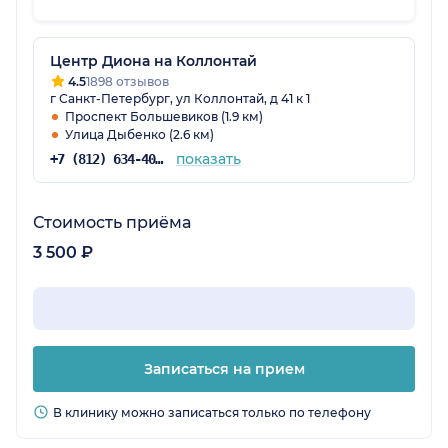
соответственно и с другой ценовой
политикой. Была в клинике второй раз, приду
ещё, если понадобится.
Центр Диона на Коллонтай
4.5
1898 отзывов
г Санкт-Петербург, ул Коллонтай, д 41 к 1
Проспект Большевиков (1.9 км)
Улица Дыбенко (2.6 км)
показать
+7 (812) 634-40-76
Стоимость приёма
3 500 ₽
Записаться на прием
В клинику можно записаться только по телефону