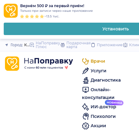
1
2
3
4
5
to
Вернём 500 ₽ за первый приём!
Закрыть
Только при записи через наше приложение
content
~13.5 тыс.
Установить
НаПоправку
Подарочная
Город:
Кудрово (Санкт-Петербург и область)
Приложение
Кли
Плюс
карта
Врачи
Услуги
Диагностика
Онлайн-
консультации
ИИ-доктор
Психологи
Акции