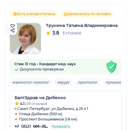
Есть ученая степень
Записалось 14 человек
Трунина Татьяна Владимировна
3.8
6 отзывов
Стаж 31 год
Кандидат мед. наук
Документы проверены
маммолог-онколог
хирург
проктолог
пульмонолог
БалтЗдрав на Дыбенко
4.1
239 отзывов
г Санкт-Петербург, ул Дыбенко, д 25 к 1
Улица Дыбенко (500 м)
Проспект Большевиков (1.8 км)
показать
+7 (812) 604-20-38