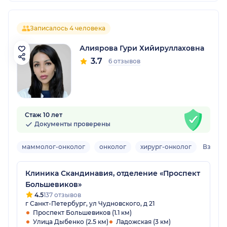
Записалось 4 человека
Алиярова Гури Хийируллаховна
3.7
6 отзывов
Стаж 10 лет
Документы проверены
маммолог-онколог
онколог
хирург-онколог
Взрос
Клиника Скандинавия, отделение «Проспект
Большевиков»
4.5
137 отзывов
г Санкт-Петербург, ул Чудновского, д 21
Проспект Большевиков (1.1 км)
Улица Дыбенко (2.5 км)
Ладожская (3 км)