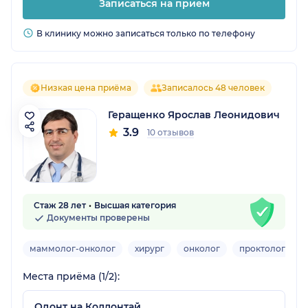
Записаться на прием
В клинику можно записаться только по телефону
Низкая цена приёма
Записалось 48 человек
Геращенко Ярослав Леонидович
3.9
10 отзывов
Стаж 28 лет
Высшая категория
Документы проверены
маммолог-онколог
хирург
онколог
проктолог
Места приёма (1/2):
Одонт на Коллонтай