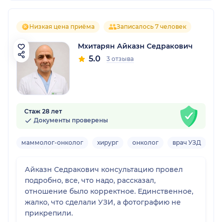
Низкая цена приёма
Записалось 7 человек
Мхитарян Айказн Седракович
5.0
3 отзыва
Стаж 28 лет
Документы проверены
маммолог-онколог
хирург
онколог
врач УЗД
Вз
Айказн Седракович консультацию провел
подробно, все, что надо, рассказал,
отношение было корректное. Единственное,
жалко, что сделали УЗИ, а фотографию не
прикрепили.