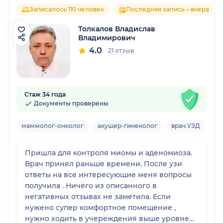
Записалось 110 человек
Последняя запись – вчера
Толкалов Владислав
Владимирович
4.0
21 отзыв
Стаж 34 года
Документы проверены
маммолог-онколог
акушер-гинеколог
врач УЗД
Взр
Пришла для контроля миомы и аденомиоза.
Врач принял раньше времени. После узи
ответы на все интересующие меня вопросы
получила . Ничего из описанного в
негативных отзывах не заметила. Если
нужено супер комфортное помещение ,
нужно ходить в учереждения выше уровнем ,