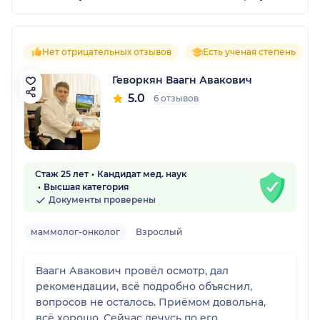
Нет отрицательных отзывов
Есть ученая степень
Геворкян Ваагн Авакович
5.0
6 отзывов
Стаж 25 лет
Кандидат мед. наук
Высшая категория
Документы проверены
маммолог-онколог
Взрослый
Ваагн Авакович провёл осмотр, дал
рекомендации, всё подробно объяснил,
вопросов не осталось. Приёмом довольна,
всё хорошо. Сейчас лечусь по его