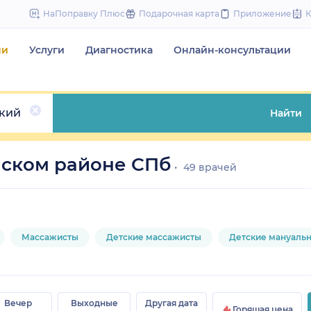
to
НаПоправку Плюс
Подарочная карта
Приложение
content
чи
Услуги
Диагностика
Онлайн-консультации
кий
Найти
нском районе СПб
49 врачей
Массажисты
Детские массажисты
Детские мануаль
Вечер
Выходные
Другая дата
Горящая цена