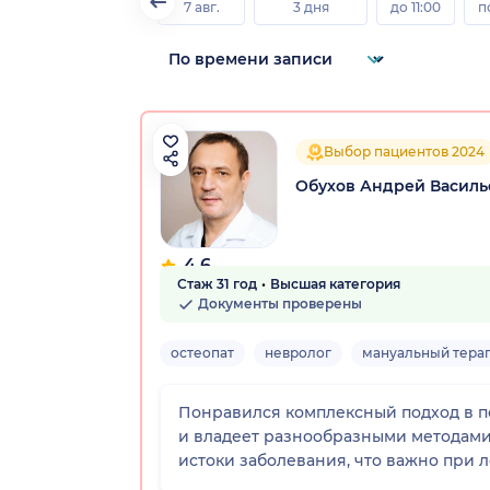
7 авг.
3 дня
до 11:00
п
Выбор пациентов 2024
Обухов Андрей Василь
4.6
Стаж 31 год
Высшая категория
46 отзывов
Документы проверены
остеопат
невролог
мануальный тера
Понравился комплексный подход в п
и владеет разнообразными методами лечения. Кроме того, он хорошо объясняет и таким образом позволяет пациенту понять суть и