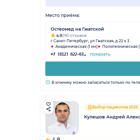
Место приёма:
Остеомед на Гжатской
4.9
290 отзывов
г Санкт-Петербург, ул Гжатская, д 22 к 3
Академическая (1 км)
Политехническая (1
показать
+7 (812) 622-67-84
В клинику можно записаться только по тел
Выбор пациентов 2025
Кулешов Андрей Алек
4.9