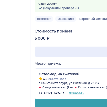
Стаж 20 лет
91 отзыв
Документы проверены
остеопат
массажист
Взрослый, детски
Стоимость приёма
5 000 ₽
Место приёма:
Остеомед на Гжатской
4.9
290 отзывов
г Санкт-Петербург, ул Гжатская, д 22 к 3
Академическая (1 км)
Политехническая (1
показать
+7 (812) 622-67-84