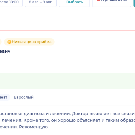
осле 18:00
8 авг. – 9 авг.
Выбрать
Низкая цена приёма
евич
певт
Взрослый
остановке диагноза и лечении. Доктор выявляет все свя
истоки заболевания, что важно при лечении. Рекомендую.