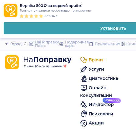
1
2
3
4
5
to
Вернём 500 ₽ за первый приём!
Закрыть
Только при записи через наше приложение
content
~13.5 тыс.
Установить
НаПоправку
Подарочная
Город:
Санкт-Петербург
Приложение
Кли
Плюс
карта
Врачи
Услуги
Диагностика
Онлайн-
консультации
ИИ-доктор
Психологи
Акции