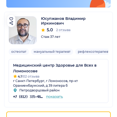
Юсупжанов Владимир
Иркинович
5.0
2 отзыва
Стаж 37 лет
остеопат
мануальный терапевт
рефлексотерапевт
Медицинский центр Здоровье для Всех в
Ломоносове
4.1
102 отзыва
г Санкт-Петербург, г Ломоносов, пр-кт
Ораниенбаумский, д 39 литера б
Петродворцовый район
показать
+7 (812) 335-48-50