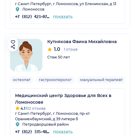
г Санкт-Петербург, г Ломоносов, ул Еленинская, д 13
Ломоносов
показать
+7 (812) 423-07-69
Кутнякова Фаина Михайловна
1.0
1 отзыв
Стаж 50 лет
остеопат
гастроэнтеролог
мануальный терапевт
Вз
Медицинский центр Здоровье для Всех в
Ломоносове
4.1
102 отзыва
г Санкт-Петербург, г Ломоносов, пр-кт
Ораниенбаумский, д 39 литера б
Петродворцовый район
показать
+7 (812) 335-48-50