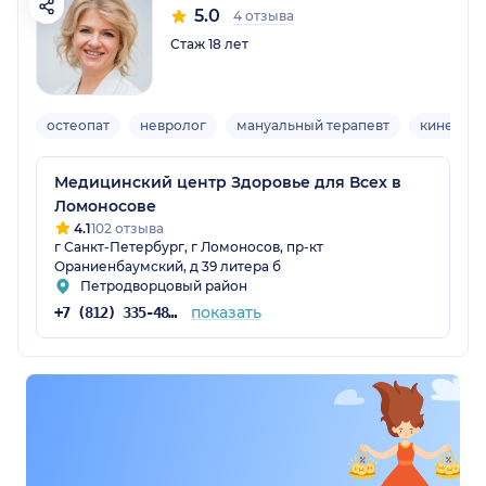
5.0
4 отзыва
Стаж 18 лет
остеопат
невролог
мануальный терапевт
кинезиол
Медицинский центр Здоровье для Всех в
Ломоносове
4.1
102 отзыва
г Санкт-Петербург, г Ломоносов, пр-кт
Ораниенбаумский, д 39 литера б
Петродворцовый район
показать
+7 (812) 335-48-50