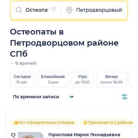
Очистить
Петродворцовый
Остеопаты в
Петродворцовом районе
СПб
6 врачей
Сегодня
Ближайшие
Утро
Вечер
10 авг.
3 дня
до 11:00
после 18:00
15 
Нет отрицательных отзывов
Принимает в 2 районах
Горислова Мария Геннадьевна