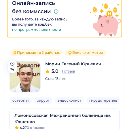
Онлайн-запись
без комиссии
Более того, за каждую запись
вы получаете кэшбэк
по программе лояльности
Принимает в 2 районах
Близко от метро
Морин Евгений Юрьевич
5.0
1 отзыв
Стаж 13 лет
остеопат
хирург
эндоскопист
гирудотерапевт
В
Ломоносовская Межрайонная больница им.
Юдченко
4.2
70 отзывов