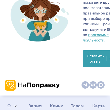
помогаете др
пользователя
правильное р
при выборе в
клиники. Кром
вы получите 1
по
программе
лояльности.
Оставить
отзыв
О
Запись
Клиникам
Телемедицина
Карта