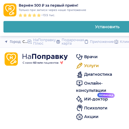
1
2
3
4
5
to
Вернём 500 ₽ за первый приём!
Закрыть
Только при записи через наше приложение
content
~13.5 тыс.
Установить
НаПоправку
Подарочная
Город:
Санкт-Петербург
Приложение
Кли
Плюс
карта
Врачи
Услуги
Диагностика
Онлайн-
консультации
ИИ-доктор
Психологи
Акции