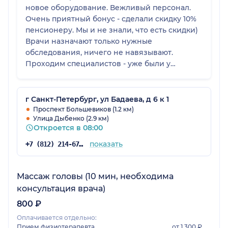
новое оборудование. Вежливый персонал.
Очень приятный бонус - сделали скидку 10%
пенсионеру. Мы и не знали, что есть скидки)
Врачи назначают только нужные
обследования, ничего не навязывают.
Проходим специалистов - уже были у
невропатолога, пришли с готовым МРТ мозга,
врач внимательный, сразу назначил
лечение, выписал рецепт на лекарства, дал
г Санкт-Петербург, ул Бадаева, д 6 к 1
свои контакты для связи. По его назначению
Проспект Большевиков (1.2 км)
Улица Дыбенко (2.9 км)
здесь же пройдем эндокринолога и
Откроется в 08:00
кардиолога.
показать
+7 (812) 214-67-27
Массаж головы (10 мин, необходима
консультация врача)
800 ₽
Оплачивается отдельно:
Прием физиотерапевта
от 1 300 ₽