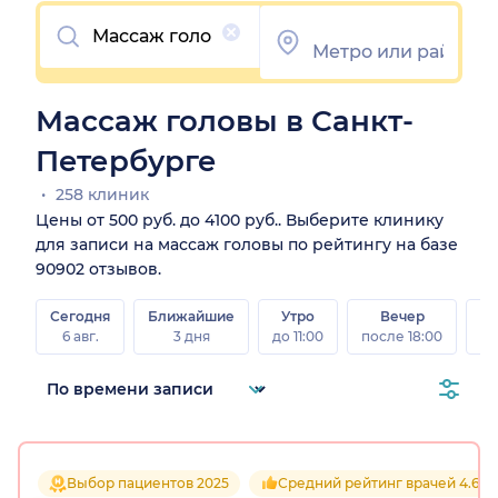
Очистить
Массаж головы в Санкт-
Петербурге
258 клиник
Цены от 500 руб. до 4100 руб.. Выберите клинику
для записи на массаж головы по рейтингу на базе
90902 отзывов.
Сегодня
Ближайшие
Утро
Вечер
В
6 авг.
3 дня
до 11:00
после 18:00
8 а
Выбор пациентов 2025
Средний рейтинг врачей 4.6