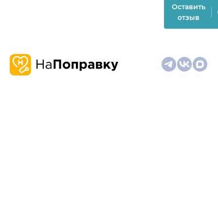
Оставить
отзыв
О
Запись
Клиникам
Телемедицина
Карта
нас
и
и
сайта
отзывы
врачам
На информационном ресурсе применяются
рекомендательные технологии (информационные технологии
предоставления информации на основе сбора,
систематизации и анализа сведений, относящихся к
предпочтениям пользователей сети "Интернет", находящихся
на территории Российской Федерации)
Материалы, размещённые на сайте, не предназначены для
постановки диагноза и лечения и не заменяют приём врача.