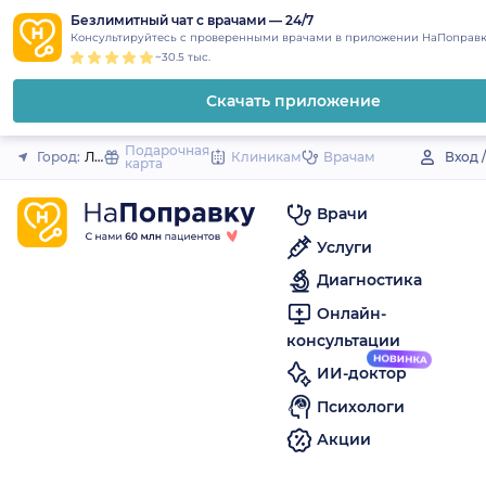
1
2
3
4
5
to
Безлимитный чат с врачами — 24/7
Закрыть
Консультируйтесь с проверенными врачами в приложении НаПоправк
content
~30.5 тыс.
Скачать приложение
Подарочная
Город:
Ленинградская (станица)
Клиникам
Врачам
Вход 
карта
Врачи
Услуги
Диагностика
Онлайн-
консультации
ИИ-доктор
Психологи
Акции