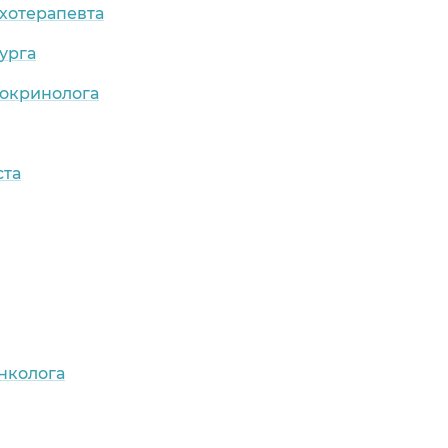
хотерапевта
урга
докринолога
ста
нколога