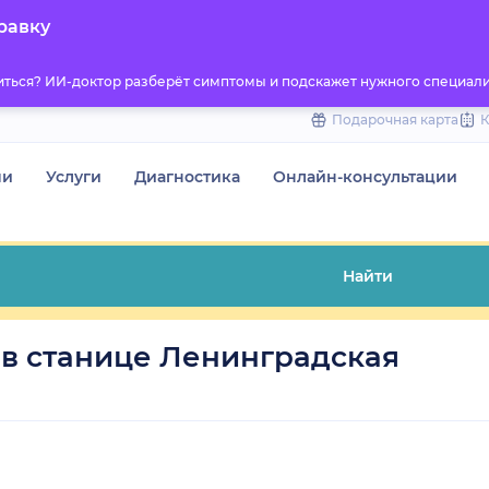
to
равку
content
титься? ИИ-доктор разберёт симптомы и подскажет нужного специали
Подарочная карта
чи
Услуги
Диагностика
Онлайн-консультации
Найти
в станице Ленинградская