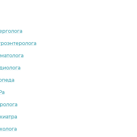
ерголога
троэнтеролога
рматолога
рдиолога
опеда
Ра
ролога
хиатра
холога