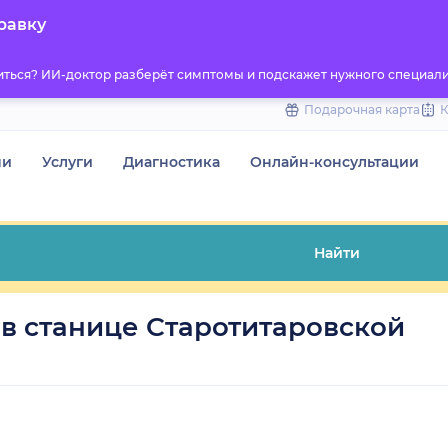
to
равку
content
титься? ИИ-доктор разберёт симптомы и подскажет нужного специали
Подарочная карта
чи
Услуги
Диагностика
Онлайн-консультации
Найти
в станице Старотитаровской