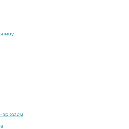
льницу
 наркозом
га