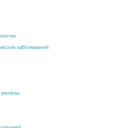
ологии
ческих заболеваний
 железы
болезней