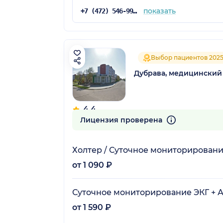
показать
+7 (472) 546-99-46
Выбор пациентов 202
Дубрава, медицинский
4.4
67 отзывов
Лицензия проверена
Холтер / Суточное мониторировани
от 1 090 ₽
Суточное мониторирование ЭКГ + 
от 1 590 ₽