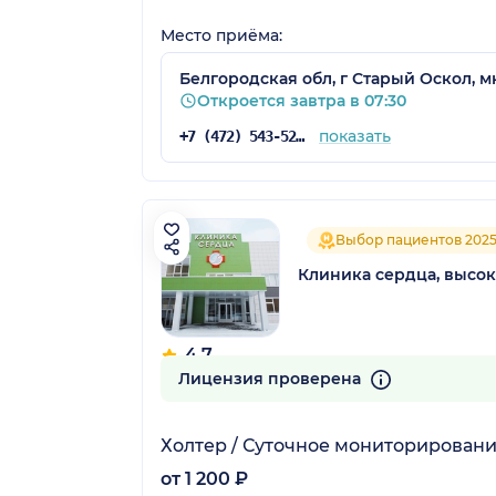
Место приёма:
Белгородская обл, г Старый Оскол, мк
Откроется завтра в 07:30
показать
+7 (472) 543-52-70
Выбор пациентов 202
Клиника сердца, высо
4.7
43 отзыва
Лицензия проверена
Холтер / Суточное мониторировани
от 1 200 ₽