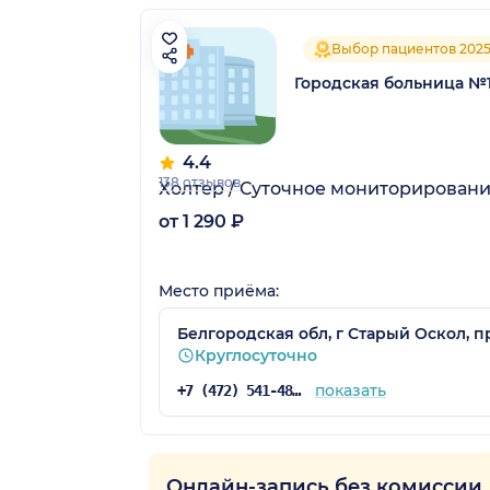
Выбор пациентов 202
Городская больница №
4.4
138 отзывов
Холтер / Суточное мониторировани
от 1 290 ₽
Место приёма:
Белгородская обл, г Старый Оскол, п
Круглосуточно
показать
+7 (472) 541-48-48
Онлайн-запись без комиссии