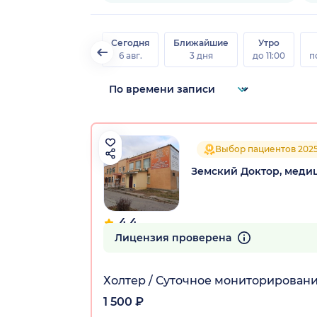
Сегодня
Ближайшие
Утро
6 авг.
3 дня
до 11:00
п
Выбор пациентов 202
Земский Доктор, меди
4.4
74 отзыва
Лицензия проверена
Холтер / Суточное мониторировани
1 500 ₽