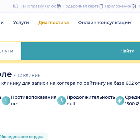
to
НаПоправку Плюс
Подарочная карта
Приложение
content
чи
Услуги
Диагностика
Онлайн-консультации
Найти
оле
12 клиник
е клинику для записи на холтера по рейтингу на базе 602 о
а
Противопоказания
Продолжительность
Средн
нет
null
1500 ₽
Обследование сердца