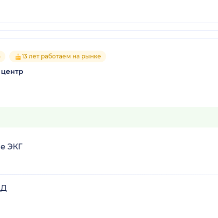
5
13 лет работаем на рынке
 центр
е ЭКГ
АД