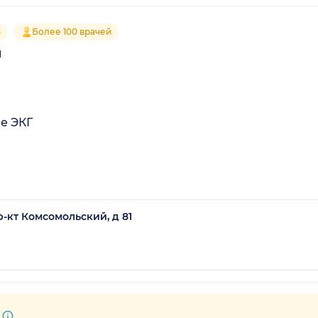
5
Более 100 врачей
1
е ЭКГ
р-кт Комсомольский, д 81