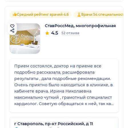
Средний рейтинг врачей 4.6
Врачи 54 специальносте
СтавРоссМед, многопрофильная
4.5
52 отзыва
Прием состоялся, доктор на приеме все
подробно рассказала, расшифровала
результаты , дала подробные рекомендации.
Очень приятно было находиться в клинике, в
кабинете врача. Ирина Николаевна
максимально чуткий , грамотный специалист
кардиолог. Советую обращаться к ней, так как
уровень доверия внутри высокий!
Продолжаю обследование и на повторный
прием к Вам! Благодарю Вас Ирина
г Ставрополь, пр-кт Российский, д 11