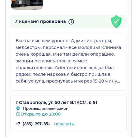
Лицензия проверена
Все на высшем уровне! Администраторы,
медсестры, персонал - все молодцы! Клиника
очень хорошая, мне там делали операцию,
эмоции остались только самые
положительные. Анестезиолог всегда был
рядом; после наркоза я быстро пришла в
себя: уснула, проснулась и через 15-20 минут
ушла. Кстати, когда меня отвезли в палату, то
еще и покушать предложили, я отказывалась,
но врачи сказали, что не отпустят, пока я не
г Ставрополь, ул 50 лет ВЛКСМ, д 91
пообедаю.
Промышленный район
Открыто до 20:00
показать
+7 (865) 297-85-33