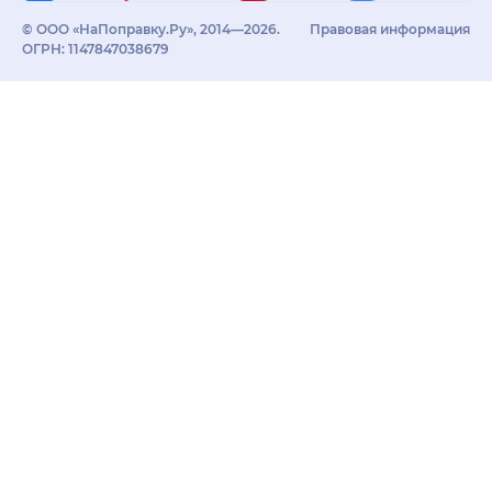
© ООО «НаПоправку.Ру», 2014—2026.
Правовая информация
ОГРН: 1147847038679