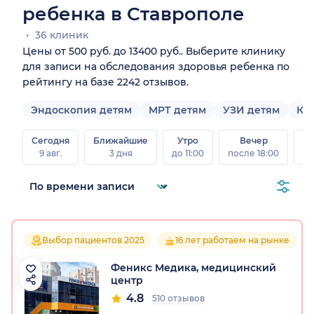
ребенка в Ставрополе
36 клиник
Цены от 500 руб. до 13400 руб.. Выберите клинику
для записи на обследования здоровья ребенка по
рейтингу на базе 2242 отзывов.
Эндоскопия детям
МРТ детям
УЗИ детям
КТ
Сегодня
Ближайшие
Утро
Вечер
В
9 авг.
3 дня
до 11:00
после 18:00
8 а
Выбор пациентов 2025
16 лет работаем на рынке
Феникс Медика, медицинский
центр
4.8
510 отзывов