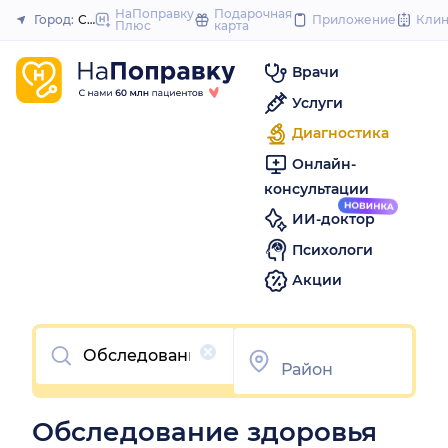
to
НаПоправку
Подарочная
Город:
Ставрополь
Приложение
Кли
Плюс
карта
Закрыть
content
Врачи
Услуги
Диагностика
Онлайн-
консультации
ИИ-доктор
Психологи
Акции
Очистить
Обследование здоровья