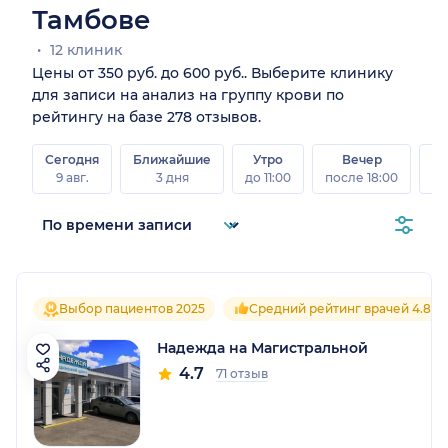
Тамбове
12 клиник
Цены от 350 руб. до 600 руб.. Выберите клинику
для записи на анализ на группу крови по
рейтингу на базе 278 отзывов.
Сегодня
Ближайшие
Утро
Вечер
В
9 авг.
3 дня
до 11:00
после 18:00
8 а
Выбор пациентов 2025
Средний рейтинг врачей 4.8
Надежда на Магистральной
4.7
71 отзыв