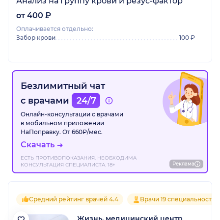
Анализ на группу крови и резус-фактор
от 400 ₽
Оплачивается отдельно:
Забор крови
100 ₽
Безлимитный чат
с врачами
24/7
Онлайн-консультации с врачами
в мобильном приложении
НаПоправку. От 660₽/мес.
Скачать
ЕСТЬ ПРОТИВОПОКАЗАНИЯ. НЕОБХОДИМА
Реклама
КОНСУЛЬТАЦИЯ СПЕЦИАЛИСТА. 18+
Средний рейтинг врачей 4.4
Врачи 19 специальностей
Жизнь, медицинский центр