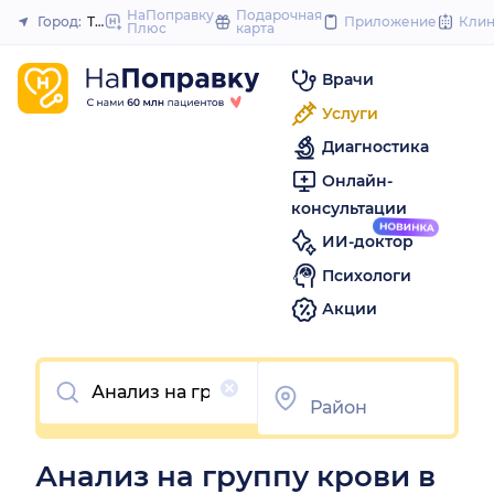
to
НаПоправку
Подарочная
Город:
Тамбов
Приложение
Кли
Плюс
карта
Закрыть
content
Врачи
Услуги
Диагностика
Онлайн-
консультации
ИИ-доктор
Психологи
Акции
Очистить
Анализ на группу крови в