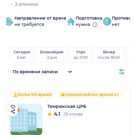
2 клиники
Направление от врача
Подготовка
Противоп
не требуется
нужна
нет
Сегодня
Ближайшие
Утро
Вечер
В
6 авг.
3 дня
до 11:00
после 18:00
8 а
Более 100 врачей
Средний рейтинг врачей 4.1
Темрюкская ЦРБ
4.1
33 отзыва