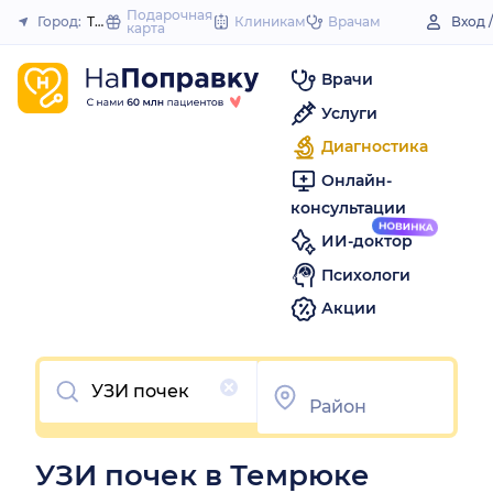
to
Подарочная
Город:
Темрюк
Клиникам
Врачам
Вход 
карта
Закрыть
content
Врачи
Услуги
Диагностика
Онлайн-
консультации
ИИ-доктор
Психологи
Акции
Очистить
УЗИ почек в Темрюке