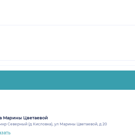
на Марины Цветаевой
 мкр Северный (д Кисловка), ул Марины Цветаевой, д 20
азать