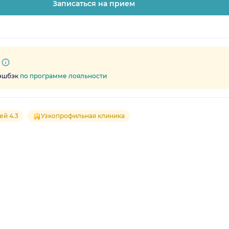
Записаться на прием
кэшбэк
по программе лояльности
ей 4.3
Узкопрофильная клиника