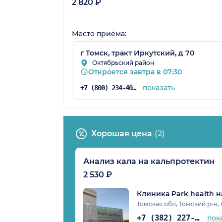
2 820 ₽
Место приёма:
г Томск, тракт Иркутский, д 70
Октябрьский район
Откроется завтра в 07:30
показать
+7 (800) 234-40-50
Хорошая цена
(2)
Анализ кала на кальпротектин
2 530 ₽
Клиника Park health 
Томская обл, Томский р-н,
+7 (382) 227-08-64
пок