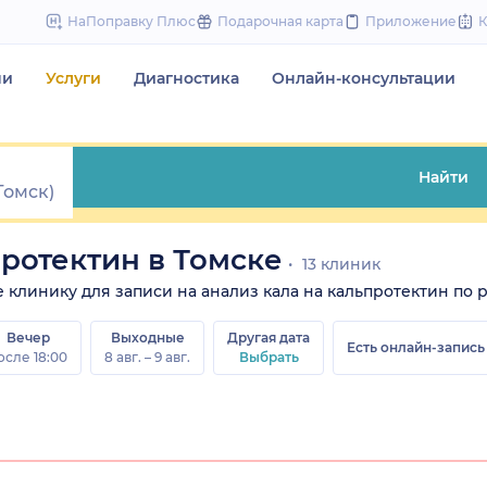
to
НаПоправку Плюс
Подарочная карта
Приложение
content
чи
Услуги
Диагностика
Онлайн-консультации
Найти
протектин в Томске
13 клиник
те клинику для записи на анализ кала на кальпротектин по 
Вечер
Выходные
Другая дата
Есть онлайн-запись
осле 18:00
8 авг. – 9 авг.
Выбрать