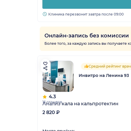
Клиника перезвонит завтра после 09:00
Онлайн-запись без комиссии
Более того, за каждую запись вы получаете 
Средний рейтинг врач
Инвитро на Ленина 93
4.3
16 отзывов
Анализ кала на кальпротектин
2 820 ₽
Место приёма: