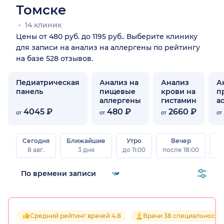
Томске
14 клиник
Цены от 480 руб. до 1195 руб.. Выберите клинику
для записи на анализ на аллергены по рейтингу
на базе 528 отзывов.
Педиатрическая
Анализ на
Анализ
А
панель
пищевые
крови на
п
аллергены
гистамин
а
4045 ₽
480 ₽
2660 ₽
от
от
от
от
Сегодня
Ближайшие
Утро
Вечер
В
8 авг.
3 дня
до 11:00
после 18:00
8 а
Средний рейтинг врачей 4.8
Врачи 38 специальносте