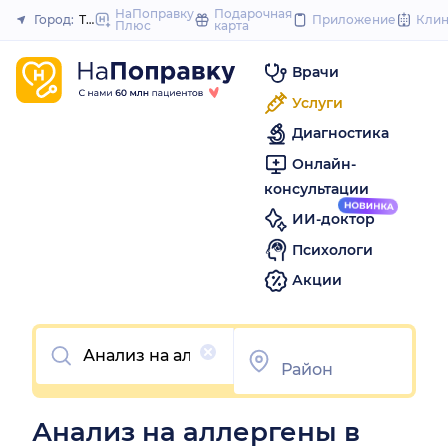
to
НаПоправку
Подарочная
Город:
Томск
Приложение
Кли
Плюс
карта
Закрыть
content
Врачи
Услуги
Диагностика
Онлайн-
консультации
ИИ-доктор
Психологи
Акции
Очистить
Анализ на аллергены в