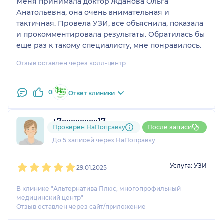
Меня принимала доктор Жданова Ольга
Анатольевна, она очень внимательная и
тактичная. Провела УЗИ, все объяснила, показала
и прокомментировала результаты. Обратилась бы
Отзыв оставлен через колл-центр
0
Ответ клиники
+7xxxxxxxx17
Проверен НаПоправку
После записи
1 оценка
До 5 записей через НаПоправку
1
2
3
4
5
Услуга: УЗИ
29.01.2025
В клинике "Альтернатива Плюс, многопрофильный
медицинский центр"
Отзыв оставлен через сайт/приложение