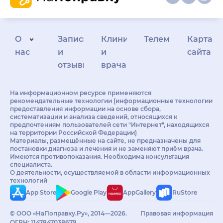
О
Запись
Клиникам
Телемедицина
Карта
нас
и
и
сайта
отзывы
врачам
На информационном ресурсе применяются
рекомендательные технологии (информационные технологии
предоставления информации на основе сбора,
систематизации и анализа сведений, относящихся к
предпочтениям пользователей сети "Интернет", находящихся
на территории Российской Федерации)
Материалы, размещённые на сайте, не предназначены для
постановки диагноза и лечения и не заменяют приём врача.
Имеются противопоказания. Необходима консультация
специалиста.
О деятельности, осуществляемой в области информационных
технологий
App Store
Google Play
AppGallery
RuStore
© ООО «НаПоправку.Ру», 2014—2026.
Правовая информация
ОГРН: 1147847038679