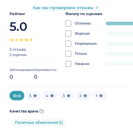
Как мы проверяем отзывы
Рейтинг
Фильтр по оценкам
5.0
Отлично
progress:
100%
Хорошо
progress:
0%
Нормально
progress:
3 отзыва
0%
Плохо
progress:
2 оценки
0%
Ужасно
progress:
Заблокировано
Нерелевантно
0%
0
0
Всё
5
4
3
2
1
Качества врача
Понятные объяснения (1)