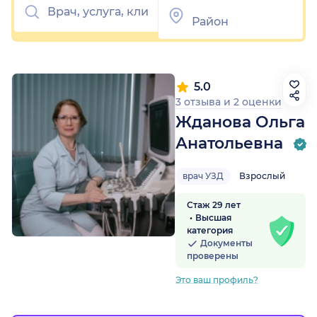
5.0
3 отзыва
и
2 оценки
Жданова Ольга
Анатольевна
врач УЗД
Взрослый
Стаж 29 лет
Высшая
категория
Документы
проверены
Это ваш профиль?