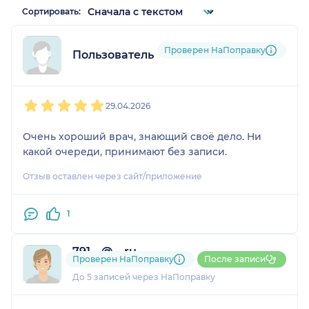
Сортировать:
Проверен НаПоправку
Пользователь НаПоправку
1
2
3
4
5
29.04.2026
Очень хороший врач, знающий своё дело. Ни
какой очереди, принимают без записи.
Отзыв оставлен через сайт/приложение
1
791....@....ru
Проверен НаПоправку
После записи
1 отзыв
До 5 записей через НаПоправку
1
2
3
4
5