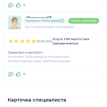
0
+7xxxxxxxx03
Проверен НаПоправку
После записи
3 оценки
До 5 записей через НаПоправку
1
2
3
4
5
Услуга: УЗИ малого таза
30.05.2024
трансвагинально
Прием был в мае 2024 г.
В клинике "АзбукаМед на Холодильной"
Отзыв оставлен через сайт/приложение
0
Карточка специалиста