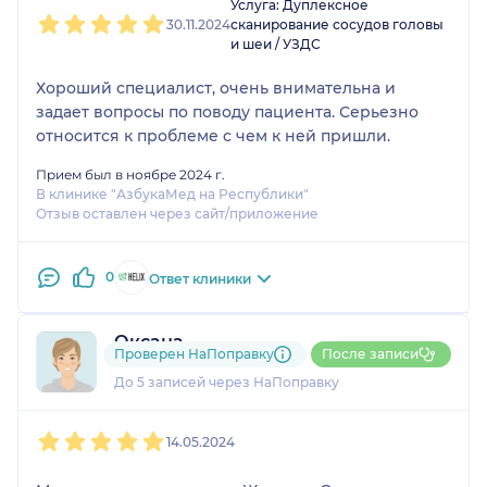
Услуга: Дуплексное
30.11.2024
сканирование сосудов головы
и шеи / УЗДС
Хороший специалист, очень внимательна и
задает вопросы по поводу пациента. Серьезно
относится к проблеме с чем к ней пришли.
Прием был в ноябре 2024 г.
В клинике "АзбукаМед на Республики"
Отзыв оставлен через сайт/приложение
0
Ответ клиники
Оксана
Проверен НаПоправку
После записи
3 отзыва
До 5 записей через НаПоправку
1
2
3
4
5
14.05.2024