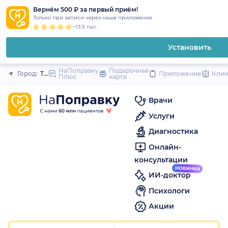
1
2
3
4
5
1
2
3
4
5
1
2
3
4
5
to
Вернём 500 ₽ за первый приём!
Закрыть
Только при записи через наше приложение
content
~13.5 тыс.
Установить
НаПоправку
Подарочная
Город:
Тюмень
Приложение
Кли
Плюс
карта
Врачи
Услуги
Диагностика
Онлайн-
консультации
ИИ-доктор
Психологи
Акции