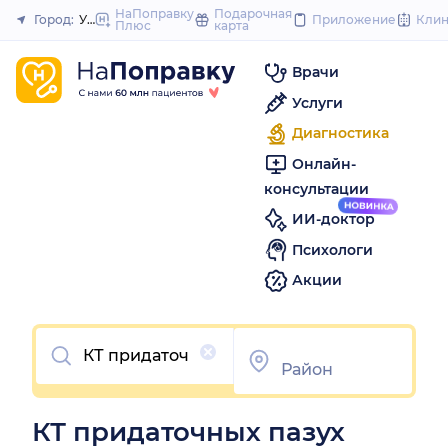
to
НаПоправку
Подарочная
Город:
Уфа
Приложение
Кли
Плюс
карта
Закрыть
content
Врачи
Услуги
Диагностика
Онлайн-
консультации
ИИ-доктор
Психологи
Акции
Очистить
КТ придаточных пазух