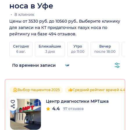
носа в Уфе
8 клиник
Цены от 3530 руб. до 10560 руб.. Выберите клинику
для записи на КТ придаточных пазух носа по
рейтингу на базе 494 отзывов.
Сегодня
Ближайшие
Утро
Вечер
В
6 авг.
3 дня
до 11:00
после 18:00
8 а
Выбор пациентов 2025
Средний рейтинг врачей 4.4
Центр диагностики МРТшка
4.4
97 отзывов