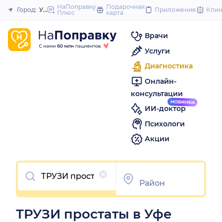
to
НаПоправку
Подарочная
Город:
Уфа
Приложение
Кли
Плюс
карта
Закрыть
content
Врачи
Услуги
Диагностика
Онлайн-
консультации
ИИ-доктор
Психологи
Акции
Очистить
ТРУЗИ простаты в Уфе