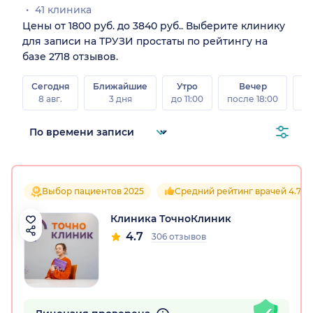
41 клиника
Цены от 1800 руб. до 3840 руб.. Выберите клинику
для записи на ТРУЗИ простаты по рейтингу на
базе 2718 отзывов.
Сегодня
Ближайшие
Утро
Вечер
В
8 авг.
3 дня
до 11:00
после 18:00
8 а
Выбор пациентов 2025
Средний рейтинг врачей 4.7
Клиника ТочноКлиник
4.7
306 отзывов