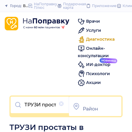
to
НаПоправку
Подарочная
Город:
Воронеж
Приложение
Кли
Плюс
карта
Закрыть
content
Врачи
Услуги
Диагностика
Онлайн-
консультации
ИИ-доктор
Психологи
Акции
Очистить
ТРУЗИ простаты в