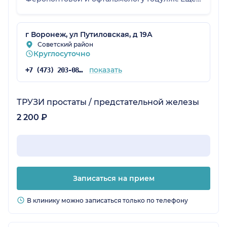
делала там же МРТ - порекомендавали, вроде
как мрт аппарат лучший в Воронеже. В
общем, комфортное для меня медицинское
г Воронеж, ул Путиловская, д 19А
учреждение.
Советский район
Круглосуточно
показать
+7 (473) 203-08-53
ТРУЗИ простаты / предстательной железы
2 200 ₽
Записаться на прием
В клинику можно записаться только по телефону