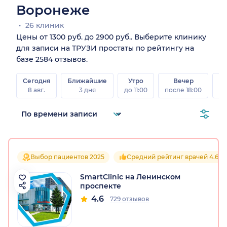
Воронеже
26 клиник
Цены от 1300 руб. до 2900 руб.. Выберите клинику
для записи на ТРУЗИ простаты по рейтингу на
базе 2584 отзывов.
Сегодня
Ближайшие
Утро
Вечер
В
8 авг.
3 дня
до 11:00
после 18:00
8 а
Выбор пациентов 2025
Средний рейтинг врачей 4.6
SmartClinic на Ленинском
проспекте
4.6
729 отзывов