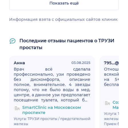
Показать ещё
Информация взята c официальных сайтов клиник
Последние отзывы пациентов о ТРУЗИ
простаты
Анна
795....@....ru
03.08.2025
Врач всё сделала
Отношени
профессионально, узи проведено
всякой по
без дискомфорта, описание
на 5+! Кроме того, был на
полное, внимательное. 4 звезды
бесплатной
потому, что не было воды в мед.
центре, а данное узи предполагает
посещение туалета, который был
Созвез
закрыт в связи с отсутствием воды.
SmartClinic на Московском
Марша
Пришлось идти в ближайший тц.
проспекте
Услуга: ТРУЗ
Услуга: ТРУЗИ простаты / предстательной
железы
железы
Прием был в 