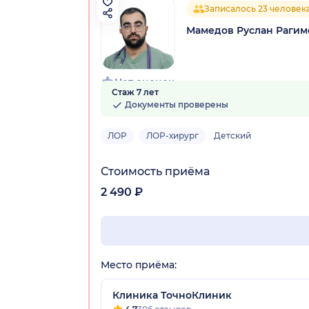
Записалось 23 человек
Мамедов Руслан Рагим
Нет оценок
Стаж 7 лет
Документы проверены
ЛОР
ЛОР-хирург
Детский
Стоимость приёма
2 490 ₽
Место приёма:
Клиника ТочноКлиник