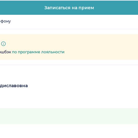
Записаться на прием
ефону
кэшбэк
по программе лояльности
адиславовна