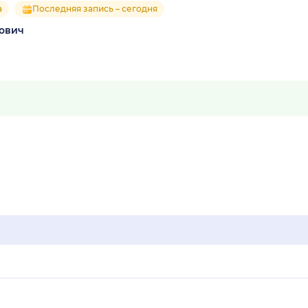
а
Последняя запись – сегодня
ович