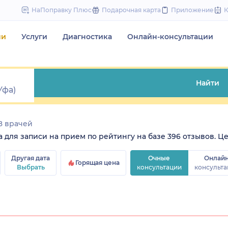
to
НаПоправку Плюс
Подарочная карта
Приложение
content
чи
Услуги
Диагностика
Онлайн-консультации
Найти
8 врачей
ля записи на прием по рейтингу на базе 396 отзывов. Цены
Другая дата
Очные
Онлай
Горящая цена
Выбрать
консультации
консульта