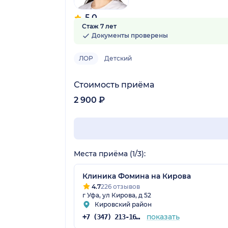
5.0
Стаж 7 лет
4 отзыва
Документы проверены
ЛОР
Детский
Стоимость приёма
2 900 ₽
Места приёма (1/3):
Клиника Фомина на Кирова
4.7
226 отзывов
г Уфа, ул Кирова, д 52
Кировский район
показать
+7 (347) 213-16-75