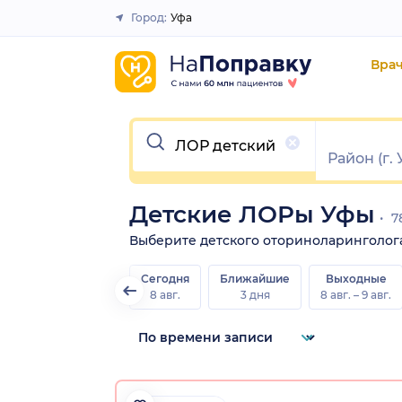
Город:
Уфа
Закрыть
Вра
Очистить
Детские ЛОРы Уфы
7
Выберите детского оториноларинголога д
Сегодня
Ближайшие
Выходные
8 авг.
3 дня
8 авг. – 9 авг.