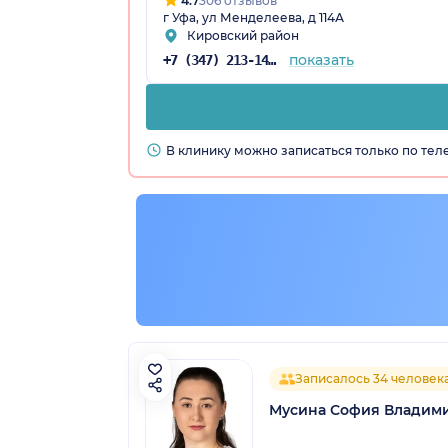
4.7
306 отзывов
г Уфа, ул Менделеева, д 114А
Кировский район
показать
+7 (347) 213-14-72
остан)
В клинику можно записаться только по те
Записалось 34 человек
Мусина София Владим