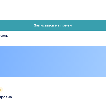
Записаться на прием
лефону
а
ировна