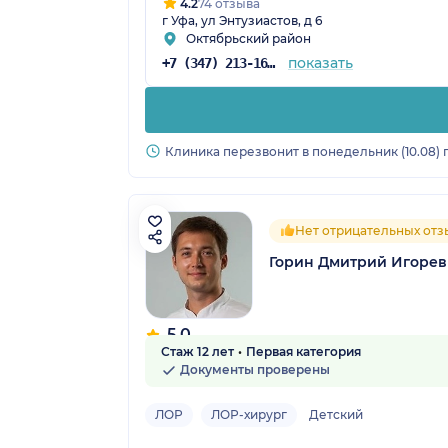
4.2
74 отзыва
г Уфа, ул Энтузиастов, д 6
Октябрьский район
показать
+7 (347) 213-16-51
Клиника перезвонит в понедельник (10.08) 
Нет отрицательных отз
Горин Дмитрий Игоре
5.0
Стаж 12 лет
Первая категория
4 отзыва
Документы проверены
ЛОР
ЛОР-хирург
Детский