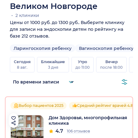
Великом Новгороде
2 клиники
Цены от 1000 руб. до 1300 руб.. Выберите клинику
для записи на эндоскопии детям по рейтингу на
базе 212 отзывов.
Ларингоскопия ребенку
Вагиноскопия ребенку
Сегодня
Ближайшие
Утро
Вечер
В
8 авг.
3 дня
до 11:00
после 18:00
8 а
Выбор пациентов 2025
Средний рейтинг врачей 4.8
Дом Здоровья, многопрофильная
клиника
4.7
106 отзывов