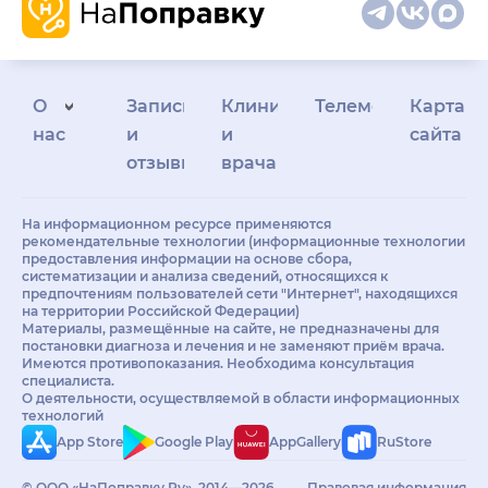
О
Запись
Клиникам
Телемедицина
Карта
нас
и
и
сайта
отзывы
врачам
На информационном ресурсе применяются
рекомендательные технологии (информационные технологии
предоставления информации на основе сбора,
систематизации и анализа сведений, относящихся к
предпочтениям пользователей сети "Интернет", находящихся
на территории Российской Федерации)
Материалы, размещённые на сайте, не предназначены для
постановки диагноза и лечения и не заменяют приём врача.
Имеются противопоказания. Необходима консультация
специалиста.
О деятельности, осуществляемой в области информационных
технологий
App Store
Google Play
AppGallery
RuStore
© ООО «НаПоправку.Ру», 2014—2026.
Правовая информация