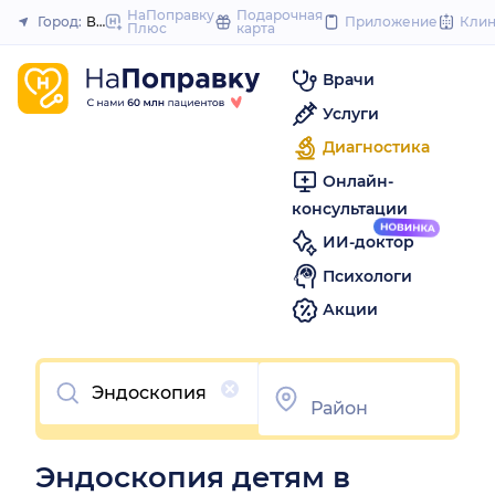
to
НаПоправку
Подарочная
Город:
Великий Новгород
Приложение
Кли
Плюс
карта
Закрыть
content
Врачи
Услуги
Диагностика
Онлайн-
консультации
ИИ-доктор
Психологи
Акции
Очистить
Эндоскопия детям в