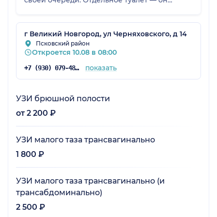
чистый, стильный и удобный, что даже это
становится приятным бонусом. В общем, есть
абсолютно всё необходимое для комфорта.
г Великий Новгород, ул Черняховского, д 14
Оформление заняло буквально до пяти
Псковский район
Откроется 10.08 в 08:00
минут — быстро, чётко, без нервотрёпки.
Персонал очень вежливый: улыбаются,
показать
+7 (930) 079-48-61
отвечают на все вопросы В клинике добрая,
спокойная и приятная атмосфера
.Определённо буду рекомендовать.
УЗИ брюшной полости
от 2 200 ₽
УЗИ малого таза трансвагинально
1 800 ₽
УЗИ малого таза трансвагинально (и
трансабдоминально)
2 500 ₽