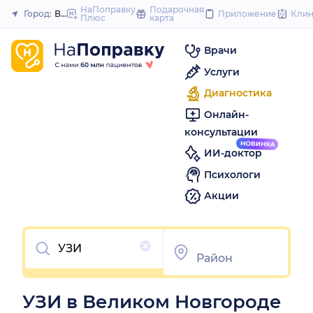
to
НаПоправку
Подарочная
Город:
Великий Новгород
Приложение
Кли
Плюс
карта
Закрыть
content
Врачи
Услуги
Диагностика
Онлайн-
консультации
ИИ-доктор
Психологи
Акции
Очистить
УЗИ в Великом Новгороде