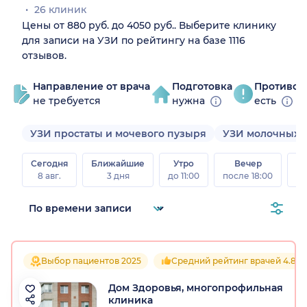
26 клиник
Цены от 880 руб. до 4050 руб.. Выберите клинику
для записи на УЗИ по рейтингу на базе 1116
отзывов.
Направление от врача
Подготовка
Противоп
не требуется
нужна
есть
УЗИ простаты и мочевого пузыря
УЗИ молочных 
Сегодня
Ближайшие
Утро
Вечер
В
8 авг.
3 дня
до 11:00
после 18:00
8 а
Выбор пациентов 2025
Средний рейтинг врачей 4.8
Дом Здоровья, многопрофильная
клиника