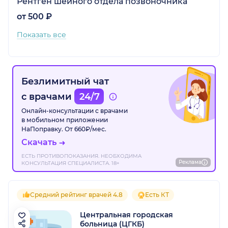
Рентген шейного отдела позвоночника
от 500 ₽
Показать все
Безлимитный чат
с врачами
24/7
Онлайн-консультации с врачами
в мобильном приложении
НаПоправку. От 660₽/мес.
Скачать
ЕСТЬ ПРОТИВОПОКАЗАНИЯ. НЕОБХОДИМА
Реклама
КОНСУЛЬТАЦИЯ СПЕЦИАЛИСТА. 18+
Средний рейтинг врачей 4.8
Есть КТ
Центральная городская
больница (ЦГКБ)