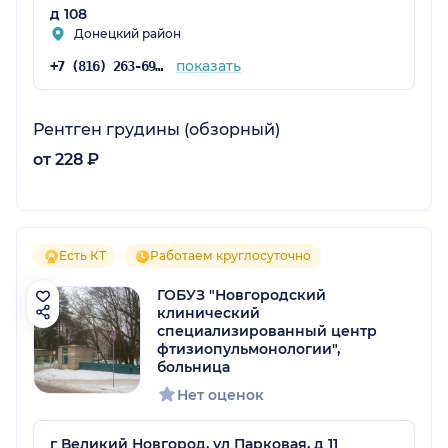
д 108
Донецкий район
показать
+7 (816) 263-69-80
Рентген грудины (обзорный)
от 228 ₽
Есть КТ
Работаем круглосуточно
ГОБУЗ "Новгородский
клинический
специализированный центр
фтизиопульмонологии",
больница
Нет оценок
г Великий Новгород, ул Парковая, д 11