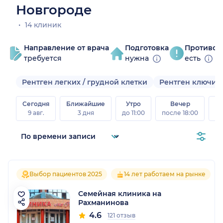
Новгороде
14 клиник
Направление от врача
Подготовка
Противоп
требуется
нужна
есть
Рентген легких / грудной клетки
Рентген ключиц
Сегодня
Ближайшие
Утро
Вечер
В
9 авг.
3 дня
до 11:00
после 18:00
8 а
Выбор пациентов 2025
14 лет работаем на рынке
Семейная клиника на
Рахманинова
4.6
121 отзыв