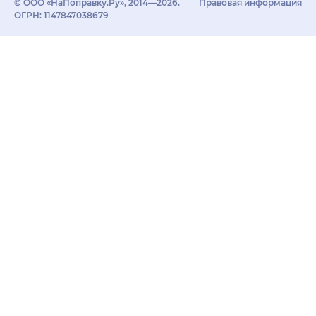
© ООО «НаПоправку.Ру», 2014—2026.
Правовая информация
ОГРН: 1147847038679