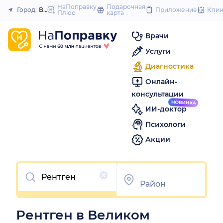
to
НаПоправку
Подарочная
Город:
Великий Новгород
Приложение
Кли
Плюс
карта
Закрыть
content
Врачи
Услуги
Диагностика
Онлайн-
консультации
ИИ-доктор
Психологи
Акции
Очистить
Рентген в Великом