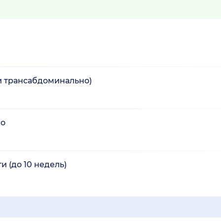
(и трансабдоминально)
но
 (до 10 недель)