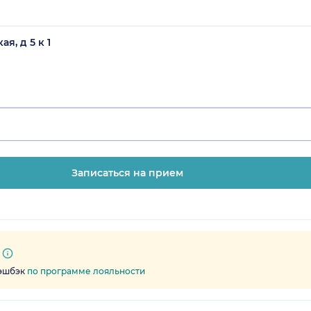
я, д 5 к 1
Записаться на прием
кэшбэк
по программе лояльности