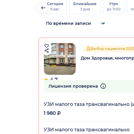
Сегодня
Ближайшие
Утро
9 авг.
3 дня
до 11:00
п
Выбор пациентов 202
Дом Здоровья, многоп
4.7
106 отзывов
Лицензия проверена
УЗИ малого таза трансвагинально 
1 980 ₽
УЗИ малого таза трансвагинально