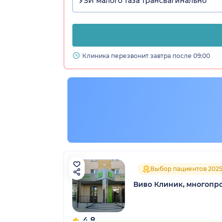
УЗИ малого таза трансвагинально
Клиника перезвонит завтра после 09:00
Выбор пациентов 202
Виво Клиник, многопр
4.8