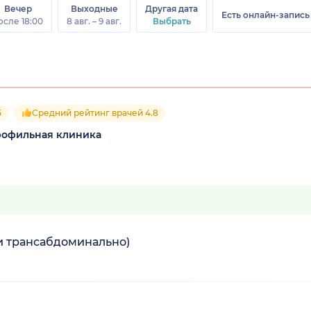
Вечер
Выходные
Другая дата
Есть онлайн-запись
осле 18:00
8 авг. – 9 авг.
Выбрать
5
Средний рейтинг врачей 4.8
рофильная клиника
(и трансабдоминально)