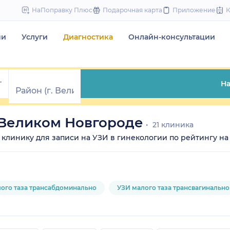
to
НаПоправку Плюс
Подарочная карта
Приложение
content
чи
Услуги
Диагностика
Онлайн-консультации
На
 Великом Новгороде
21 клиника
е клинику для записи на УЗИ в гинекологии по рейтингу на 
ого таза трансабдоминально
УЗИ малого таза трансвагинально