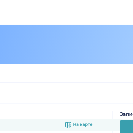
Запи
На карте