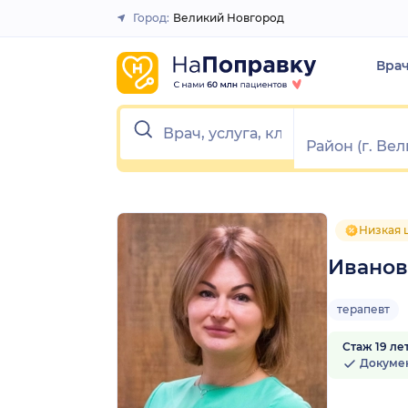
1
2
3
4
5
Город:
Великий Новгород
Закрыть
Вра
Низкая 
Иванов
терапевт
Стаж 19 ле
Докуме