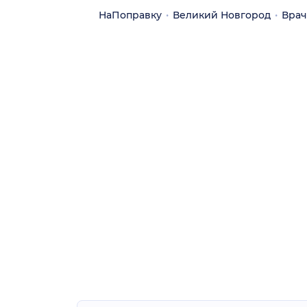
НаПоправку
Великий Новгород
Вра