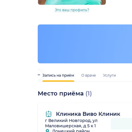
Это ваш профиль?
Запись на приём
О враче
Услуги
Место приёма
(1)
Клиника Виво Клиник
г Великий Новгород, ул
Маловишерская, д 5 к 1
Донецкий район