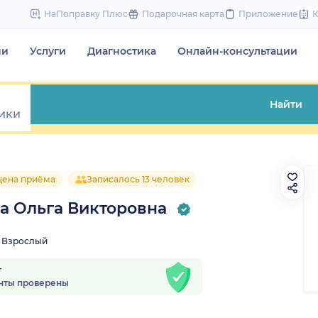
to
НаПоправку Плюс
Подарочная карта
Приложение
content
чи
Услуги
Диагностика
Онлайн-консультации
Найти
цена приёма
Записалось 13 человек
а Ольга Викторовна
Взрослый
т
нты проверены