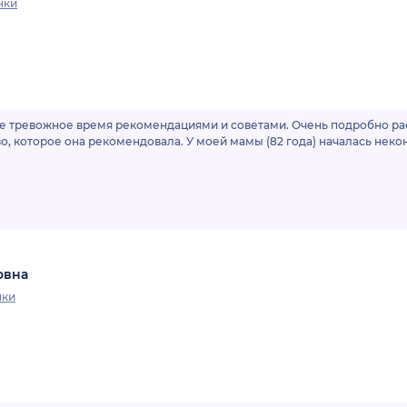
нки
ендациями и советами. Очень подробно расспросила, а потом очень подробно
мы (82 года) началась неконтролируемая гипертензия. Привычные
овна
нки