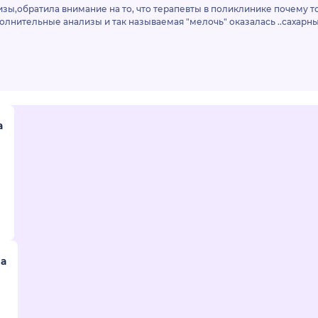
зы,обратила внимание на то, что терапевты в поликлинике почему т
олнительные анализы и так называемая "мелочь" оказалась ..сахар
а
на