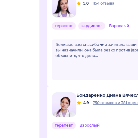
5.0
1154 отзыва
терапевт
кардиолог
Взрослый
Большое вам спасибо ❤️ я зачитала ваши
вы назначили, она была резко против (вр
объяснить, что дело...
Бондаренко Диана Вячес
4.9
750 отзывов
и
381 оцен
терапевт
Взрослый