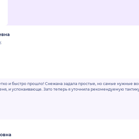
евна
к
етко и быстро прошло! Снежана задала простые, но самые нужные во
еня, и успокаивающе. Зато теперь я уточнила рекомендуемую тактику,
овна