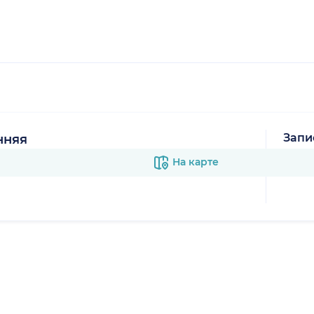
Запи
нняя
В к
На карте