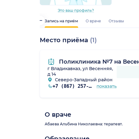
Это ваш профиль?
Запись на приём
О враче
Отзывы
Место приёма
(1)
Поликлиника №7 на Весе
г Владикавказ, ул Весенняя,
д 14
Северо-Западный район
+7 (867) 257-14-98
показать
О враче
Абаева Альбина Николаевна: терапевт.
Образование