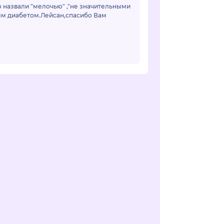
о назвали "мелочью" ,"не значительными
ным диабетом.Лейсан,спасибо Вам