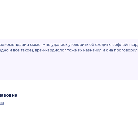
 рекомендации маме, мне удалось уговорить её сходить к офлайн ка
едно и все такое), врач-кардиолог тоже их назначил и она проговорил
лавовна
ка