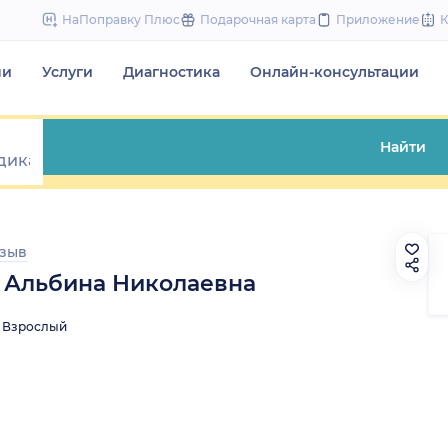
to
НаПоправку Плюс
Подарочная карта
Приложение
content
чи
Услуги
Диагностика
Онлайн-консультации
Найти
тзыв
 Альбина Николаевна
Взрослый