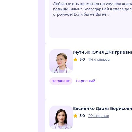
Лейсан,очень внимательно изучила анали
повышениями". Благодаря ей я сдала доп
огромное! Если бы не Вы не...
Мутных Юлия Дмитриевн
5.0
114 отзывов
терапевт
Взрослый
Евсиенко Дарья Борисов
5.0
29 отзывов