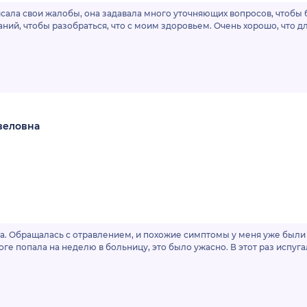
ала свои жалобы, она задавала много уточняющих вопросов, чтобы бо
ий, чтобы разобраться, что с моим здоровьем. Очень хорошо, что д
веловна
имптомы у меня уже были полтора года назад, я тогда затупила,
тоге попала на неделю в больницу, это было ужасно. В этот раз испуг