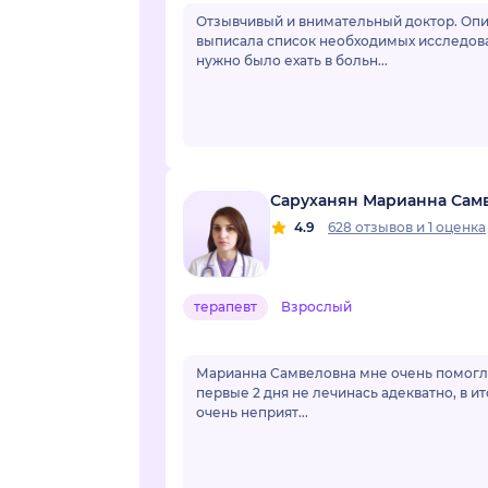
Отзывчивый и внимательный доктор. Опис
выписала список необходимых исследован
нужно было ехать в больн...
Саруханян Марианна Сам
4.9
628 отзывов
и
1 оценка
терапевт
Взрослый
Марианна Самвеловна мне очень помогла. Обращалась с отравлением, и похожие с
первые 2 дня не лечинась адекватно, в и
очень неприят...