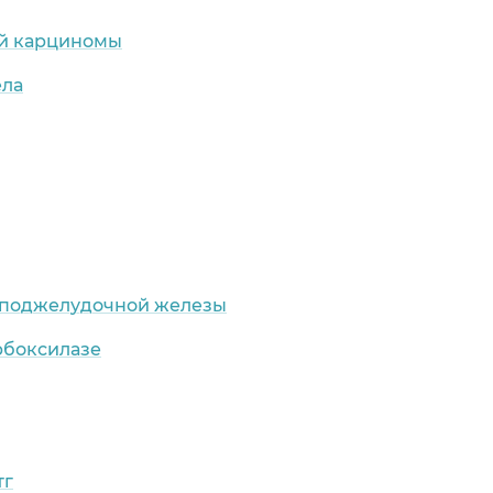
ой карциномы
ела
м поджелудочной железы
рбоксилазе
тг