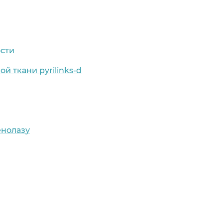
ости
й ткани pyrilinks-d
енолазу