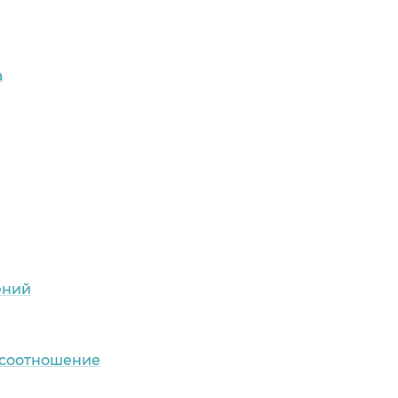
а
ений
 соотношение