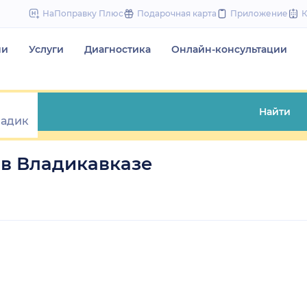
to
НаПоправку Плюс
Подарочная карта
Приложение
content
чи
Услуги
Диагностика
Онлайн-консультации
Найти
в Владикавказе