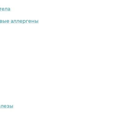
тела
овые аллергены
елезы