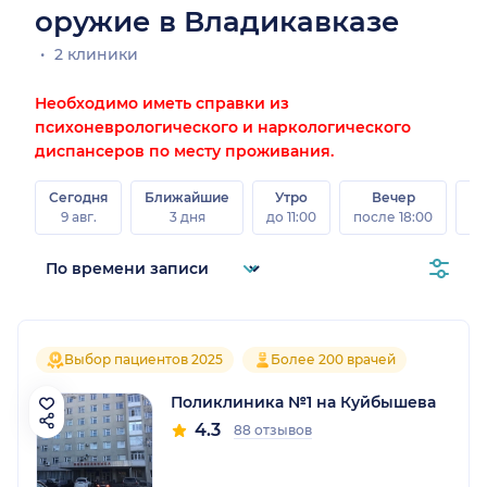
оружие в Владикавказе
2 клиники
Необходимо иметь справки из
психоневрологического и наркологического
диспансеров по месту проживания.
Сегодня
Ближайшие
Утро
Вечер
В
9 авг.
3 дня
до 11:00
после 18:00
8 а
Выбор пациентов 2025
Более 200 врачей
Поликлиника №1 на Куйбышева
4.3
88 отзывов