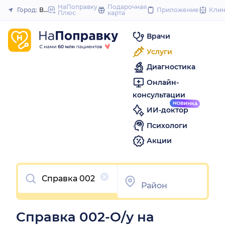
to
НаПоправку
Подарочная
Город:
Владикавказ
Приложение
Кли
Плюс
карта
Закрыть
content
Врачи
Услуги
Диагностика
Онлайн-
консультации
ИИ-доктор
Психологи
Акции
Очистить
Справка 002-О/у на