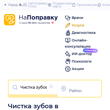
to
НаПоправку
Подарочная
Город:
Владикавказ
Приложение
Кли
Плюс
карта
Закрыть
content
Врачи
Услуги
Диагностика
Онлайн-
консультации
ИИ-доктор
Психологи
Акции
Очистить
Чистка зубов в