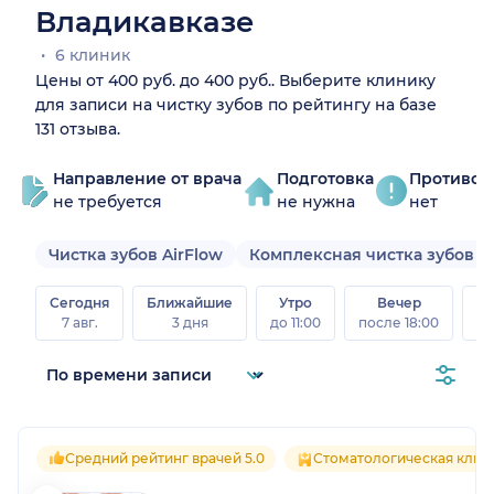
Владикавказе
6 клиник
Цены от 400 руб. до 400 руб.. Выберите клинику
для записи на чистку зубов по рейтингу на базе
131 отзыва.
Направление от врача
Подготовка
Противоп
не требуется
не нужна
нет
Чистка зубов AirFlow
Комплексная чистка зубов
Сегодня
Ближайшие
Утро
Вечер
В
7 авг.
3 дня
до 11:00
после 18:00
8 а
Средний рейтинг врачей 5.0
Стоматологическая клин