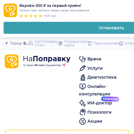
1
2
3
4
5
1
2
3
4
5
1
2
3
4
5
to
Вернём 500 ₽ за первый приём!
Закрыть
Только при записи через наше приложение
content
~13.5 тыс.
Установить
НаПоправку
Подарочная
Город:
Владивосток
Приложение
Кли
Плюс
карта
Врачи
Услуги
Диагностика
Онлайн-
консультации
ИИ-доктор
Психологи
Акции