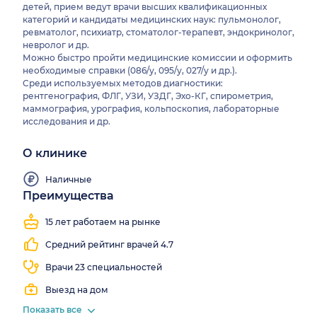
детей, прием ведут врачи высших квалификационных
категорий и кандидаты медицинских наук: пульмонолог,
ревматолог, психиатр, стоматолог-терапевт, эндокринолог,
невролог и др.
Можно быстро пройти медицинские комиссии и оформить
необходимые справки (086/у, 095/у, 027/у и др.).
Среди используемых методов диагностики:
рентгенография, ФЛГ, УЗИ, УЗДГ, Эхо-КГ, спирометрия,
маммография, урография, кольпоскопия, лабораторные
исследования и др.
О клинике
Наличные
Преимущества
Работаем
все
15 лет работаем на рынке
выходные
Средний рейтинг врачей 4.7
Врачи 23 специальностей
Выезд на дом
Показать все