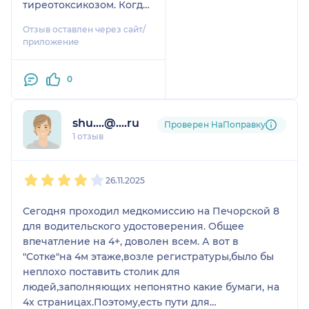
тиреотоксикозом. Когда
впервые заболела была
Отзыв оставлен через сайт/
очень перепугана,
приложение
настроение болтало,
пропали месячные,
0
вещи все на мне
повисли. В поликлинике
мне написали данный
shu....@....ru
Проверен НаПоправку
диагноз, сказали пить
1 отзыв
таблетки, ничего толком
не объяснили и
1
2
3
4
5
отправили приходить
26.11.2025
через 3 месяца на
контрольные анализы.
Сегодня проходил медкомиссию на Печорской 8
Думала, что у меня рак и
для водительского удостоверения. Общее
помчалась за другим
впечатление на 4+, доволен всем. А вот в
мнением в частную
"Сотке"на 4м этаже,возле регистратуры,было бы
клинику, где мне
неплохо поставить столик для
повезло попасть на этого
людей,заполняющих непонятно какие бумаги, на
неравнодушного
4х страницах.Поэтому,есть пути для
доктора. Она объяснила