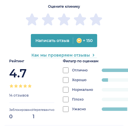
Оцените клинику
Написать отзыв
+ 150
Как мы проверяем отзывы
Рейтинг
Фильтр по оценкам
4.7
Отлично
progress:
64.28571428571429%
Хорошо
progress:
7.142857142857142%
Нормально
progress:
14 отзывов
0%
Плохо
progress:
0%
Ужасно
progress:
Заблокировано
Нерелевантно
0
1
28.57142857142857%