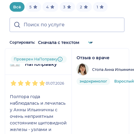
Всё
5
4
3
2
1
Сортировать:
Отзыв о враче
Пользователь
Проверен НаПоправку
НаПоправку
Стопа Анна Ильиничн
1
2
3
4
5
эндокринолог
Взрослый
01.07.2026
Полтора года
наблюдалась и лечилась
у Анны Ильиничны с
очень неприятным
состоянием щитовидной
железы - узлами и