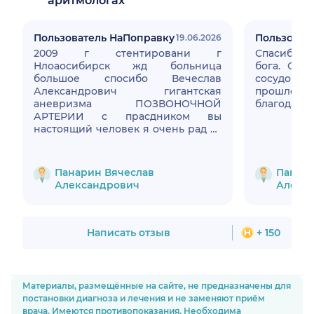
аритмологах
Пользователь НаПоправку
Пользоват
19.06.2026
2009 г стентировани г
Спасибо вам бо
Нлоаосибирск жд больница
бога. Опе
большое спосибо Вечеслав
сосудов 
Александрович гигантская
прошло о
аневризма ПОЗВОНОЧНОЙ
благодарна
АРТЕРИИ с прасдником вы
настоящий человек я очень рад за
вас. Амурская обл
Панарин Вячеслав
Панари
Александрович
Алекс
Написать отзыв
+ 150
Материалы, размещённые на сайте, не предназначены для
постановки диагноза и лечения и не заменяют приём
врача. Имеются противопоказания. Необходима