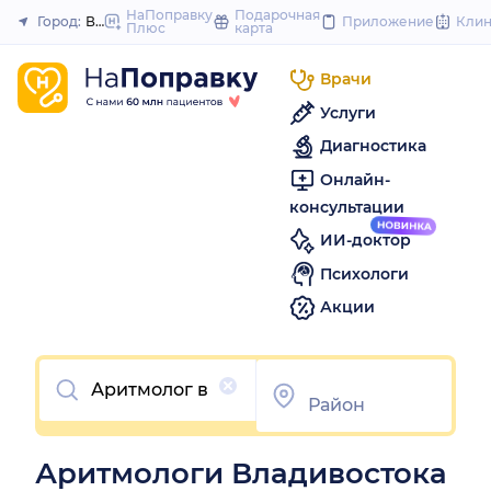
to
НаПоправку
Подарочная
Город:
Владивосток
Приложение
Кли
Плюс
карта
Закрыть
content
Врачи
Услуги
Диагностика
Онлайн-
консультации
ИИ-доктор
Психологи
Акции
Очистить
Аритмологи Владивостока