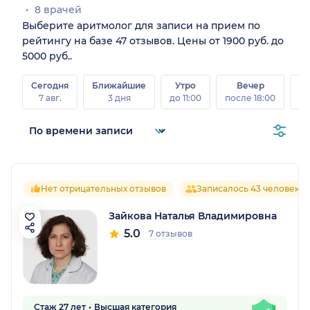
8 врачей
Выберите аритмолог для записи на прием по
рейтингу на базе 47 отзывов. Цены от 1900 руб. до
5000 руб..
Сегодня
Ближайшие
Утро
Вечер
В
7 авг.
3 дня
до 11:00
после 18:00
8 а
Нет отрицательных отзывов
Записалось 43 человека
Зайкова Наталья Владимировна
5.0
7 отзывов
Стаж 27 лет
Высшая категория