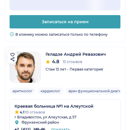
Записаться на прием
В клинику можно записаться только по телефону
Геладзе Андрей Ревазович
4.8
13 отзывов
Стаж 13 лет
Первая категория
аритмолог
кардиолог
врач функциональной диагности
Краевая больница №1 на Алеутской
4.1
113 отзывов
г Владивосток, ул Алеутская, д 57
Фрунзенский район
показать
+7 (423) 240-06-24