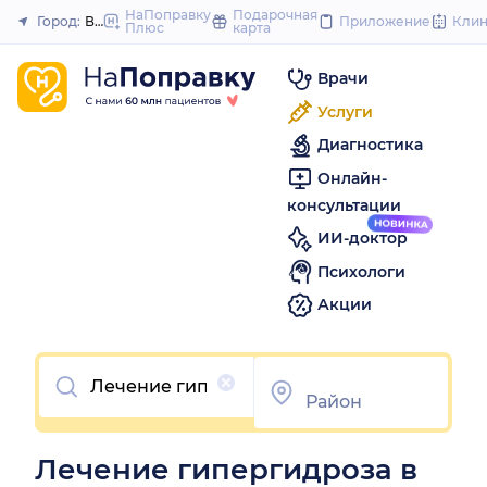
to
НаПоправку
Подарочная
Город:
Волгоград
Приложение
Кли
Плюс
карта
Закрыть
content
Врачи
Услуги
Диагностика
Онлайн-
консультации
ИИ-доктор
Психологи
Акции
Очистить
Лечение гипергидроза в