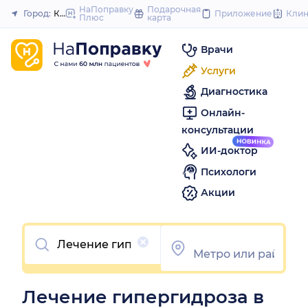
to
НаПоправку
Подарочная
Город:
Казань
Приложение
Кли
Плюс
карта
Закрыть
content
Врачи
Услуги
Диагностика
Онлайн-
консультации
ИИ-доктор
Психологи
Акции
Очистить
Лечение гипергидроза в