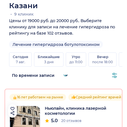
Казани
9 клиник
Цены от 19000 руб. до 20000 руб.. Выберите
клинику для записи на лечение гипергидроза по
рейтингу на базе 102 отзывов.
Лечение гипергидроза ботулотоксином
Сегодня
Ближайшие
Утро
Вечер
В
7 авг.
3 дня
до 11:00
после 18:00
8 а
16 лет работаем на рынке
Средний рейтинг врачей 5.0
Ньюлайн, клиника лазерной
косметологии
5.0
20 отзывов