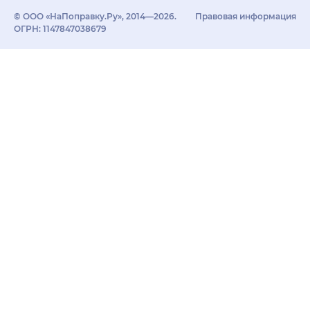
© ООО «НаПоправку.Ру», 2014—2026.
Правовая информация
ОГРН: 1147847038679