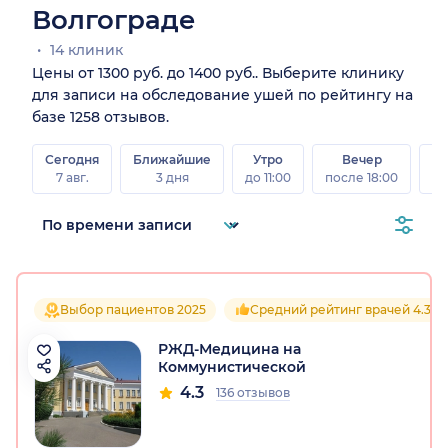
Волгограде
14 клиник
Цены от 1300 руб. до 1400 руб.. Выберите клинику
для записи на обследование ушей по рейтингу на
базе 1258 отзывов.
Сегодня
Ближайшие
Утро
Вечер
В
7 авг.
3 дня
до 11:00
после 18:00
8 а
Выбор пациентов 2025
Средний рейтинг врачей 4.3
РЖД-Медицина на
Коммунистической
4.3
136 отзывов