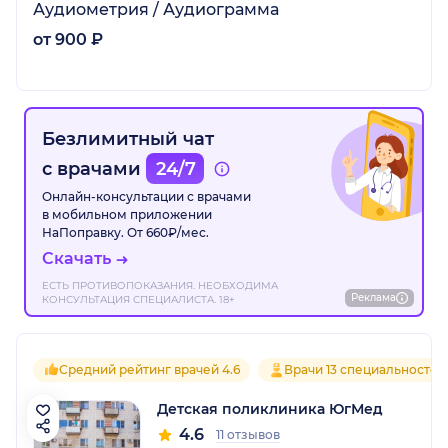
Аудиометрия / Аудиограмма
от 900 ₽
Безлимитный чат
с врачами
24/7
Онлайн-консультации с врачами
в мобильном приложении
НаПоправку. От 660₽/мес.
Скачать
ЕСТЬ ПРОТИВОПОКАЗАНИЯ. НЕОБХОДИМА
Реклама
КОНСУЛЬТАЦИЯ СПЕЦИАЛИСТА. 18+
Средний рейтинг врачей 4.6
Врачи 13 специальностей
Детская поликлиника ЮгМед
4.6
11 отзывов