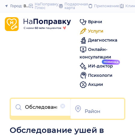
to
НаПоправку
Подарочная
Город:
Волгоград
Приложение
Кли
Плюс
карта
Закрыть
content
Врачи
Услуги
Диагностика
Онлайн-
консультации
ИИ-доктор
Психологи
Акции
Очистить
Обследование ушей в