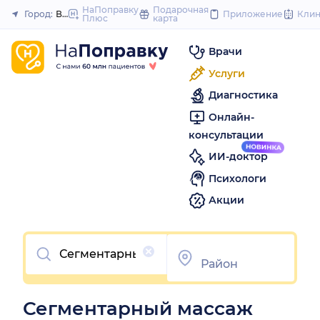
to
НаПоправку
Подарочная
Город:
Волгоград
Приложение
Кли
Плюс
карта
Закрыть
content
Врачи
Услуги
Диагностика
Онлайн-
консультации
ИИ-доктор
Психологи
Акции
Очистить
Сегментарный массаж