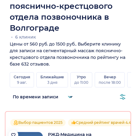
пояснично-крестцового
отдела позвоночника в
Волгограде
6 клиник
Цены от 560 руб. до 1500 руб.. Выберите клинику
для записи на сегментарный массаж пояснично-
крестцового отдела позвоночника по рейтингу на
базе 632 отзывов.
Сегодня
Ближайшие
Утро
Вечер
В
9 авг.
3 дня
до 11:00
после 18:00
8 а
Выбор пациентов 2025
Средний рейтинг врачей 4.4
РЖД-Медицина на