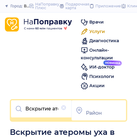
to
НаПоправку
Подарочная
Город:
Волгоград
Приложение
Кли
Плюс
карта
Закрыть
content
Врачи
Услуги
Диагностика
Онлайн-
консультации
ИИ-доктор
Психологи
Акции
Очистить
Вскрытие атеромы уха в