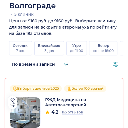
Волгограде
5 клиник
Цены от 9160 руб. до 9160 руб.. Выберите клинику
для записи на вскрытие атеромы уха по рейтингу
на базе 193 отзывов.
Сегодня
Ближайшие
Утро
Вечер
В
7 авг.
3 дня
до 11:00
после 18:00
8 а
Выбор пациентов 2025
Более 100 врачей
РЖД-Медицина на
Автотранспортной
4.2
165 отзывов