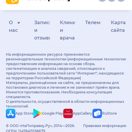
О
Запись
Клиникам
Телемедицина
Карта
нас
и
и
сайта
отзывы
врачам
На информационном ресурсе применяются
рекомендательные технологии (информационные технологии
предоставления информации на основе сбора,
систематизации и анализа сведений, относящихся к
предпочтениям пользователей сети "Интернет", находящихся
на территории Российской Федерации)
Материалы, размещённые на сайте, не предназначены для
постановки диагноза и лечения и не заменяют приём врача.
Имеются противопоказания. Необходима консультация
специалиста.
О деятельности, осуществляемой в области информационных
технологий
App Store
Google Play
AppGallery
RuStore
© ООО «НаПоправку.Ру», 2014—2026.
Правовая информация
ОГРН: 1147847038679